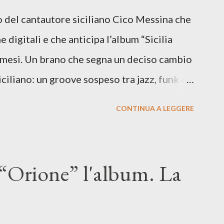
lo del cantautore siciliano Cico Messina che
e digitali e che anticipa l’album “Sicilia
i mesi. Un brano che segna un deciso cambio
siciliano: un groove sospeso tra jazz, funk e
o tra italiano e siciliano, e un’urgenza
CONTINUA A LEGGERE
so del presente. ASCOLTA IL BRANO SU
SU TUTTE LE PIATTAFORME DIGITALI Il
n momento di blocco creativo, in un tempo
“Orione” l'album. La
ento e tensioni globali. La canzone
 e perfino di esistere, sotto il peso della
ia d’uscita, una forma di assoluzione, nel