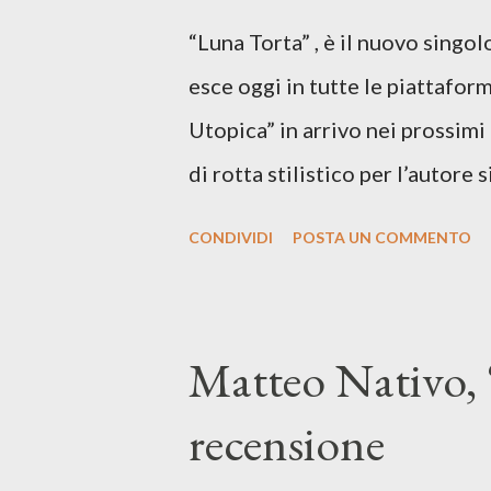
“Luna Torta” , è il nuovo singo
esce oggi in tutte le piattaform
Utopica” in arrivo nei prossim
di rotta stilistico per l’autore 
canzone d’autore, un testo ibrid
CONDIVIDI
POSTA UN COMMENTO
espressiva che riflette il pe
SPOTIFY ASCOLTA IL BRANO 
testo di Luna Torta nasce in u
Matteo Nativo, 
segnato da guerre, disorientam
recensione
racconta la difficoltà di creare,
realtà. Ma lo fa cercando una v