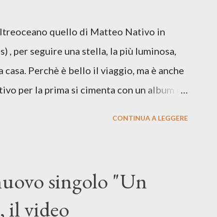
re respiro anche quando l’aria sembra farsi
Oltreoceano quello di Matteo Nativo in
 dichiarazione d’intenti: Cico Messina apre
 , per seguire una stella, la più luminosa,
 con una composizi...
a casa. Perchè è bello il viaggio, ma è anche
tivo per la prima si cimenta con un album di
indubbiamente matura e consapevole oltre che
CONTINUA A LEGGERE
ra: Francesco Moneti (violino), Bob
ingrone (chitarra), Lele Fontana (piano e
dia Moretti (cori) e con l'apporto e la
 nuovo singolo "Un
onti. Perdersi. Dicevamo. Ed è da qui che il
 il video
sicale, con " Che ora è" , raccontando la