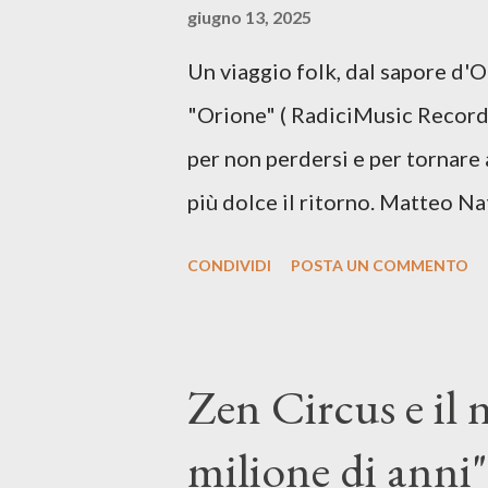
giugno 13, 2025
vivere e nel suonare, nel trova
Un viaggio folk, dal sapore d'
più densa. Il brano è anche una
"Orione" ( RadiciMusic Records)
il suo nuovo percorso artistico
per non perdersi e per tornare 
più dolce il ritorno. Matteo Na
inediti e ci arriva ad un'età 
CONDIVIDI
POSTA UN COMMENTO
con ottimi compagni di avventu
Mangione (armonica), Michele M
hammond), Elisa Barducci e Clau
Zen Circus e il
voce della cantautrice Silvia C
milione di anni",
nostro inizia questo concept mu