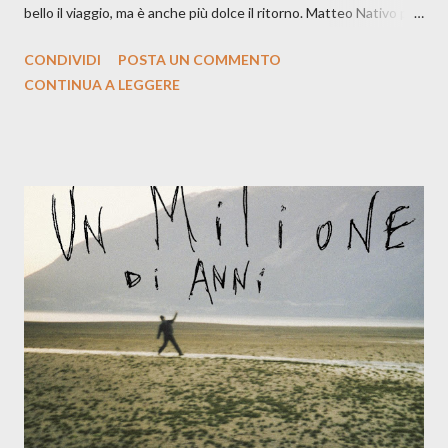
bello il viaggio, ma è anche più dolce il ritorno. Matteo Nativo per
la prima si cimenta con un album di inediti e ci arriva ad un'età
CONDIVIDI
POSTA UN COMMENTO
indubbiamente matura e consapevole oltre che con ottimi
CONTINUA A LEGGERE
compagni di avventura: Francesco Moneti (violino), Bob
Mangione (armonica), Michele Mingrone (chitarra), Lele Fontana
(piano e hammond), Elisa Barducci e Claudia Moretti (cori) e con
l'apporto e la voce della cantautrice Silvia Conti. Perdersi.
Dicevamo. Ed è da qui che il nostro inizia questo concept
musicale, con " Che ora è" , raccontando la separazione dalla
moglie, del senso di sconfitta e del caldo afoso che opprime,
giusta condizione di sopraffazione: "Non so che ora è, che giorno
è, di questa estate che...". E' raro fare uscire come singolo una
cover, ma...