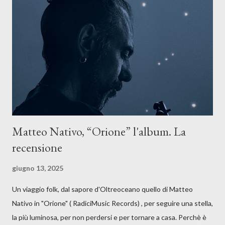
sotto il peso della realtà. Ma lo fa cercando una via d’uscita, una
forma di assoluzione, nel vivere e nel suonare, nel trovare respiro
anche quando l’aria sembra farsi più densa. Il brano è anche una
dichiarazione d’intenti: Cico Messina apre il suo nuovo percorso
artistico con una composizi...
Matteo Nativo, “Orione” l'album. La
recensione
giugno 13, 2025
Un viaggio folk, dal sapore d'Oltreoceano quello di Matteo
Nativo in "Orione" ( RadiciMusic Records) , per seguire una stella,
la più luminosa, per non perdersi e per tornare a casa. Perchè è