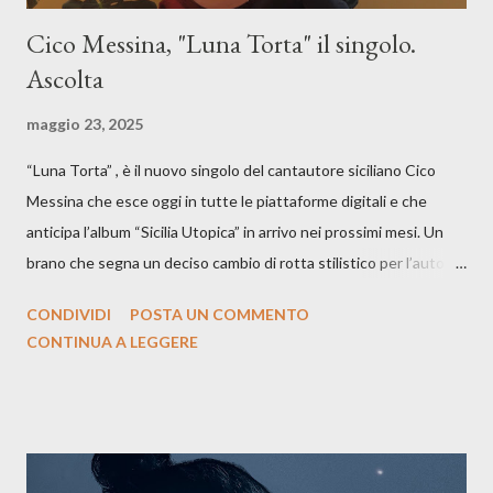
Cico Messina, "Luna Torta" il singolo.
Ascolta
maggio 23, 2025
“Luna Torta” , è il nuovo singolo del cantautore siciliano Cico
Messina che esce oggi in tutte le piattaforme digitali e che
anticipa l’album “Sicilia Utopica” in arrivo nei prossimi mesi. Un
brano che segna un deciso cambio di rotta stilistico per l’autore
siciliano: un groove sospeso tra jazz, funk e canzone d’autore, un
CONDIVIDI
POSTA UN COMMENTO
testo ibrido tra italiano e siciliano, e un’urgenza espressiva che
CONTINUA A LEGGERE
riflette il peso del presente. ASCOLTA IL BRANO SU SPOTIFY
ASCOLTA IL BRANO SU TUTTE LE PIATTAFORME DIGITALI
Il testo di Luna Torta nasce in un momento di blocco creativo, in
un tempo segnato da guerre, disorientamento e tensioni globali.
La canzone racconta la difficoltà di creare, e perfino di esistere,