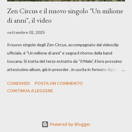
Zen Circus e il nuovo singolo "Un milione
di anni", il video
settembre 02, 2025
Il nuovo singolo degli Zen Circus, accompagnato dal videoclip
ufficiale, è "Un milione di anni" e segna il ritorno della band
toscana. Si tratta del terzo estratto da “Il Male”, il loro prossimo
attesissimo album, già in preorder , in uscita in formato digitale il
25 settembre e formato fisico il 26 settembre, per Carosello
CONDIVIDI
POSTA UN COMMENTO
Records. GUARDA IL VIDEO: CREDITI Produced by A71
CONTINUA A LEGGERE
Studios Directed by Asia J. Lanni x Mòndeis Co-Director:
Francesca Bani DOP: Sergio Bagnoli Camera Op: Francesco
Mancusi Edit: Asia J. Lanni Color: Sergio Bagnoli Thanks to
Boris Pimenov, Sartoria Caronte Photos by: Caroline Tideman,
Powered by Blogger
Alice Pedroletti, Ilaria Magliocchetti Lombi, Maria Radicchi,