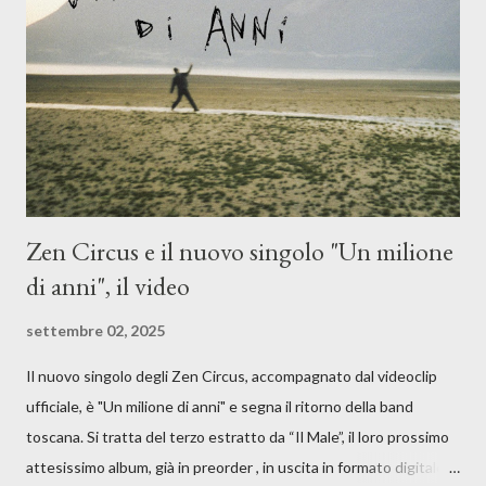
moglie, del senso di sconfitta e del caldo afoso che opprime,
giusta condizione di sopraffazione: "Non so che ora è, che giorno
è, di questa estate che...". E' raro fare uscire come singolo una
cover, ma...
Zen Circus e il nuovo singolo "Un milione
di anni", il video
settembre 02, 2025
Il nuovo singolo degli Zen Circus, accompagnato dal videoclip
ufficiale, è "Un milione di anni" e segna il ritorno della band
toscana. Si tratta del terzo estratto da “Il Male”, il loro prossimo
attesissimo album, già in preorder , in uscita in formato digitale il