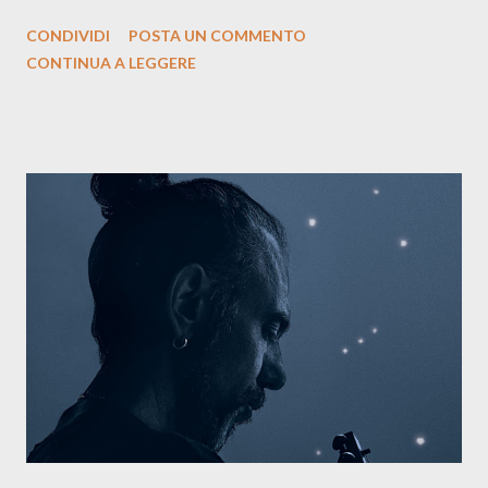
siciliano: un groove sospeso tra jazz, funk e canzone d’autore, un
CONDIVIDI
POSTA UN COMMENTO
testo ibrido tra italiano e siciliano, e un’urgenza espressiva che
CONTINUA A LEGGERE
riflette il peso del presente. ASCOLTA IL BRANO SU SPOTIFY
ASCOLTA IL BRANO SU TUTTE LE PIATTAFORME DIGITALI
Il testo di Luna Torta nasce in un momento di blocco creativo, in
un tempo segnato da guerre, disorientamento e tensioni globali.
La canzone racconta la difficoltà di creare, e perfino di esistere,
sotto il peso della realtà. Ma lo fa cercando una via d’uscita, una
forma di assoluzione, nel vivere e nel suonare, nel trovare respiro
anche quando l’aria sembra farsi più densa. Il brano è anche una
dichiarazione d’intenti: Cico Messina apre il suo nuovo percorso
artistico con una composizi...