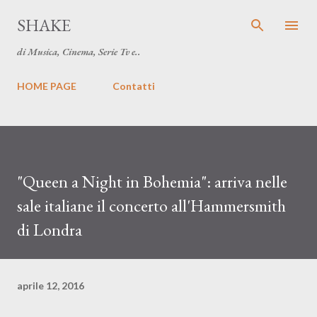
Passa ai contenuti principali
SHAKE
di Musica, Cinema, Serie Tv e..
HOME PAGE
Contatti
"Queen a Night in Bohemia": arriva nelle
sale italiane il concerto all'Hammersmith
di Londra
aprile 12, 2016