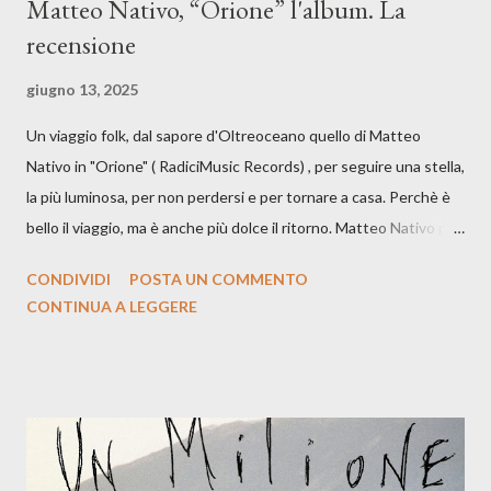
Matteo Nativo, “Orione” l'album. La
recensione
giugno 13, 2025
Un viaggio folk, dal sapore d'Oltreoceano quello di Matteo
Nativo in "Orione" ( RadiciMusic Records) , per seguire una stella,
la più luminosa, per non perdersi e per tornare a casa. Perchè è
bello il viaggio, ma è anche più dolce il ritorno. Matteo Nativo per
la prima si cimenta con un album di inediti e ci arriva ad un'età
CONDIVIDI
POSTA UN COMMENTO
indubbiamente matura e consapevole oltre che con ottimi
CONTINUA A LEGGERE
compagni di avventura: Francesco Moneti (violino), Bob
Mangione (armonica), Michele Mingrone (chitarra), Lele Fontana
(piano e hammond), Elisa Barducci e Claudia Moretti (cori) e con
l'apporto e la voce della cantautrice Silvia Conti. Perdersi.
Dicevamo. Ed è da qui che il nostro inizia questo concept
musicale, con " Che ora è" , raccontando la separazione dalla