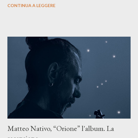
testo ibrido tra italiano e siciliano, e un’urgenza espressiva che
CONTINUA A LEGGERE
riflette il peso del presente. ASCOLTA IL BRANO SU SPOTIFY
ASCOLTA IL BRANO SU TUTTE LE PIATTAFORME DIGITALI
Il testo di Luna Torta nasce in un momento di blocco creativo, in
un tempo segnato da guerre, disorientamento e tensioni globali.
La canzone racconta la difficoltà di creare, e perfino di esistere,
sotto il peso della realtà. Ma lo fa cercando una via d’uscita, una
forma di assoluzione, nel vivere e nel suonare, nel trovare respiro
anche quando l’aria sembra farsi più densa. Il brano è anche una
dichiarazione d’intenti: Cico Messina apre il suo nuovo percorso
artistico con una composizi...
Matteo Nativo, “Orione” l'album. La