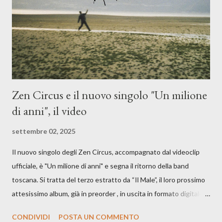
è, di questa estate che...". E' raro fare uscire come singolo una
cover, ma...
Zen Circus e il nuovo singolo "Un milione
di anni", il video
settembre 02, 2025
Il nuovo singolo degli Zen Circus, accompagnato dal videoclip
ufficiale, è "Un milione di anni" e segna il ritorno della band
toscana. Si tratta del terzo estratto da “Il Male”, il loro prossimo
attesissimo album, già in preorder , in uscita in formato digitale il
25 settembre e formato fisico il 26 settembre, per Carosello
CONDIVIDI
POSTA UN COMMENTO
Records. GUARDA IL VIDEO: CREDITI Produced by A71