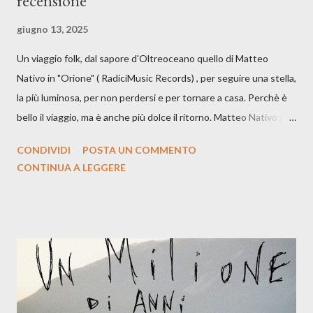
recensione
giugno 13, 2025
Un viaggio folk, dal sapore d'Oltreoceano quello di Matteo
Nativo in "Orione" ( RadiciMusic Records) , per seguire una stella,
la più luminosa, per non perdersi e per tornare a casa. Perchè è
bello il viaggio, ma è anche più dolce il ritorno. Matteo Nativo per
la prima si cimenta con un album di inediti e ci arriva ad un'età
CONDIVIDI
POSTA UN COMMENTO
indubbiamente matura e consapevole oltre che con ottimi
CONTINUA A LEGGERE
compagni di avventura: Francesco Moneti (violino), Bob
Mangione (armonica), Michele Mingrone (chitarra), Lele Fontana
(piano e hammond), Elisa Barducci e Claudia Moretti (cori) e con
l'apporto e la voce della cantautrice Silvia Conti. Perdersi.
Dicevamo. Ed è da qui che il nostro inizia questo concept
musicale, con " Che ora è" , raccontando la separazione dalla
moglie, del senso di sconfitta e del caldo afoso che opprime,
giusta condizione di sopraffazione: "Non so che ora è, che giorno