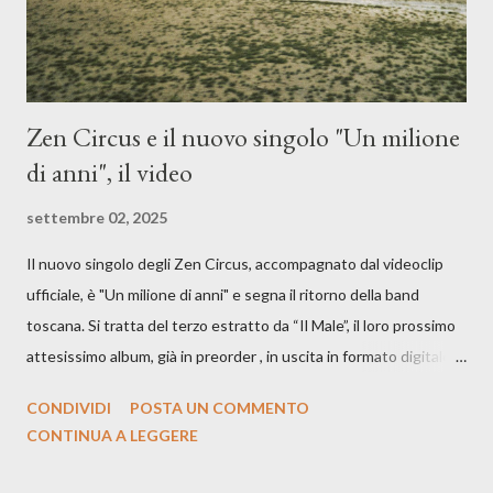
Zen Circus e il nuovo singolo "Un milione
di anni", il video
settembre 02, 2025
Il nuovo singolo degli Zen Circus, accompagnato dal videoclip
ufficiale, è "Un milione di anni" e segna il ritorno della band
toscana. Si tratta del terzo estratto da “Il Male”, il loro prossimo
attesissimo album, già in preorder , in uscita in formato digitale il
25 settembre e formato fisico il 26 settembre, per Carosello
CONDIVIDI
POSTA UN COMMENTO
Records. GUARDA IL VIDEO: CREDITI Produced by A71
CONTINUA A LEGGERE
Studios Directed by Asia J. Lanni x Mòndeis Co-Director:
Francesca Bani DOP: Sergio Bagnoli Camera Op: Francesco