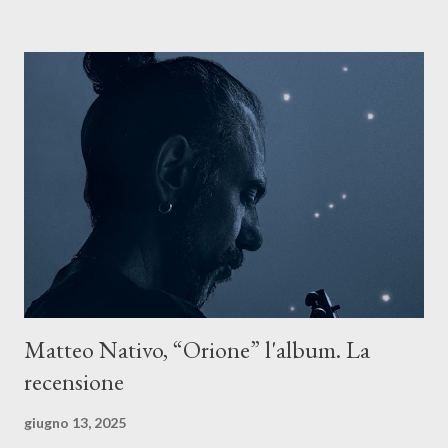
Il testo di Luna Torta nasce in un momento di blocco creativo, in
un tempo segnato da guerre, disorientamento e tensioni globali.
La canzone racconta la difficoltà di creare, e perfino di esistere,
sotto il peso della realtà. Ma lo fa cercando una via d’uscita, una
forma di assoluzione, nel vivere e nel suonare, nel trovare respiro
anche quando l’aria sembra farsi più densa. Il brano è anche una
dichiarazione d’intenti: Cico Messina apre il suo nuovo percorso
artistico con una composizi...
Matteo Nativo, “Orione” l'album. La
recensione
giugno 13, 2025