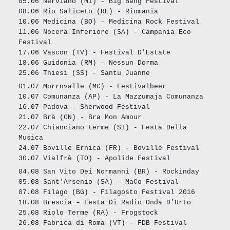
05.06 Nerviano (MI) - Big Bang Festival
08.06 Rio Saliceto (RE) - Riomania
10.06 Medicina (BO) - Medicina Rock Festival
11.06 Nocera Inferiore (SA) - Campania Eco
Festival
17.06 Vascon (TV) - Festival D'Estate
18.06 Guidonia (RM) - Nessun Dorma
25.06 Thiesi (SS) - Santu Juanne
01.07 Morrovalle (MC) - Festivalbeer
10.07 Comunanza (AP) - La Mazzumaja Comunanza
16.07 Padova - Sherwood Festival
21.07 Brà (CN) - Bra Mon Amour
22.07 Chianciano terme (SI) - Festa Della
Musica
24.07 Boville Ernica (FR) - Boville Festival
30.07 Vialfrè (TO) - Apolide Festival
04.08 San Vito Dei Normanni (BR) - Rockinday
05.08 Sant'Arsenio (SA) - MaCo Festival
07.08 Filago (BG) - Filagosto Festival 2016
18.08 Brescia – Festa Di Radio Onda D'Urto
25.08 Riolo Terme (RA) - Frogstock
26.08 Fabrica di Roma (VT) - FDB Festival