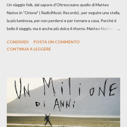
Un viaggio folk, dal sapore d'Oltreoceano quello di Matteo
Nativo in "Orione" ( RadiciMusic Records) , per seguire una stella,
la più luminosa, per non perdersi e per tornare a casa. Perchè è
bello il viaggio, ma è anche più dolce il ritorno. Matteo Nativo per
la prima si cimenta con un album di inediti e ci arriva ad un'età
CONDIVIDI
POSTA UN COMMENTO
indubbiamente matura e consapevole oltre che con ottimi
CONTINUA A LEGGERE
compagni di avventura: Francesco Moneti (violino), Bob
Mangione (armonica), Michele Mingrone (chitarra), Lele Fontana
(piano e hammond), Elisa Barducci e Claudia Moretti (cori) e con
l'apporto e la voce della cantautrice Silvia Conti. Perdersi.
Dicevamo. Ed è da qui che il nostro inizia questo concept
musicale, con " Che ora è" , raccontando la separazione dalla
moglie, del senso di sconfitta e del caldo afoso che opprime,
giusta condizione di sopraffazione: "Non so che ora è, che giorno
è, di questa estate che...". E' raro fare uscire come singolo una
cover, ma...