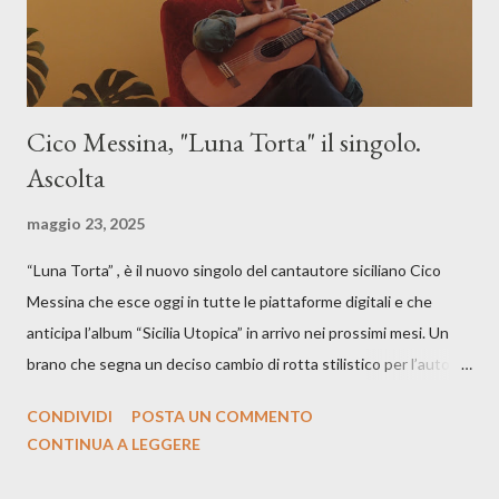
Cico Messina, "Luna Torta" il singolo.
Ascolta
maggio 23, 2025
“Luna Torta” , è il nuovo singolo del cantautore siciliano Cico
Messina che esce oggi in tutte le piattaforme digitali e che
anticipa l’album “Sicilia Utopica” in arrivo nei prossimi mesi. Un
brano che segna un deciso cambio di rotta stilistico per l’autore
siciliano: un groove sospeso tra jazz, funk e canzone d’autore, un
CONDIVIDI
POSTA UN COMMENTO
testo ibrido tra italiano e siciliano, e un’urgenza espressiva che
CONTINUA A LEGGERE
riflette il peso del presente. ASCOLTA IL BRANO SU SPOTIFY
ASCOLTA IL BRANO SU TUTTE LE PIATTAFORME DIGITALI