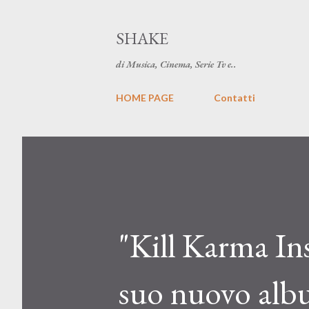
SHAKE
di Musica, Cinema, Serie Tv e..
HOME PAGE
Contatti
"Kill Karma Ins
suo nuovo al