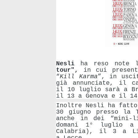
Nesli
ha reso note 
tour",
in cui present
“
Kill Karma
”, in usci
già annunciate, il c
il
10
luglio sarà a
B
il
13
a
Genova
e il
14
Inoltre Nesli ha fatt
30 giugno presso la 
anche in dei “
mini-l
domani 1°
luglio
Calabria
), il
3
a
L
a
Lecce
.