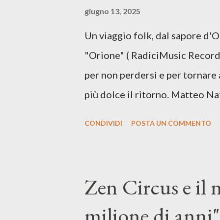
giugno 13, 2025
vivere e nel suonare, nel trova
Un viaggio folk, dal sapore d'
più densa. Il brano è anche una
"Orione" ( RadiciMusic Records)
il suo nuovo percorso artistico
per non perdersi e per tornare 
più dolce il ritorno. Matteo Na
inediti e ci arriva ad un'età 
CONDIVIDI
POSTA UN COMMENTO
con ottimi compagni di avventu
Mangione (armonica), Michele M
hammond), Elisa Barducci e Clau
Zen Circus e il
voce della cantautrice Silvia C
milione di anni",
nostro inizia questo concept mu