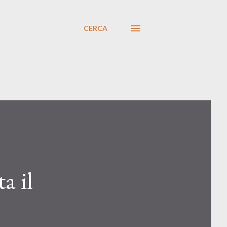
CERCA
a il