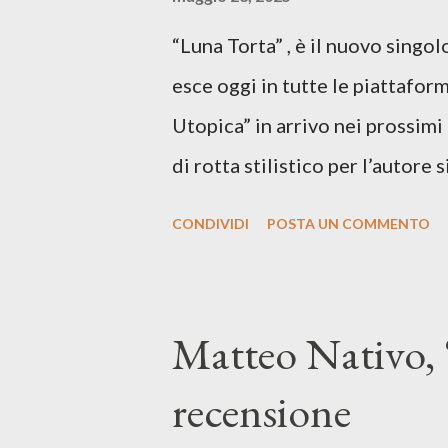
“Luna Torta” , è il nuovo singo
esce oggi in tutte le piattaform
Utopica” in arrivo nei prossim
di rotta stilistico per l’autore 
canzone d’autore, un testo ibrid
CONDIVIDI
POSTA UN COMMENTO
espressiva che riflette il pe
SPOTIFY ASCOLTA IL BRANO 
testo di Luna Torta nasce in u
Matteo Nativo, 
segnato da guerre, disorientam
recensione
racconta la difficoltà di creare,
realtà. Ma lo fa cercando una v