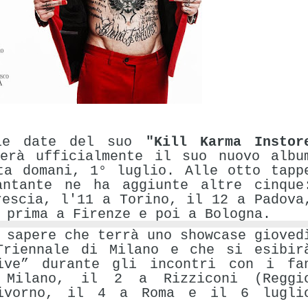
le date del suo
"Kill Karma Instor
erà ufficialmente il suo nuovo albu
ta domani, 1° luglio. Alle otto tapp
antante ne ha aggiunte altre cinque
rescia
, l'
11
a
Torino
, il
12
a
Padova
prima a
Firenze
e poi a
Bologna
.
o sapere che terrà uno
showcase
gioved
Triennale di
Milano
e che si esibir
ive
” durante gli incontri con i fa
a
Milano
, il
2
a Rizziconi (
Reggi
ivorno
, il
4
a
Roma
e il
6
lugli