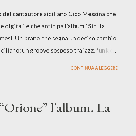
lo del cantautore siciliano Cico Messina che
e digitali e che anticipa l’album “Sicilia
i mesi. Un brano che segna un deciso cambio
siciliano: un groove sospeso tra jazz, funk e
o tra italiano e siciliano, e un’urgenza
CONTINUA A LEGGERE
so del presente. ASCOLTA IL BRANO SU
SU TUTTE LE PIATTAFORME DIGITALI Il
n momento di blocco creativo, in un tempo
“Orione” l'album. La
ento e tensioni globali. La canzone
 e perfino di esistere, sotto il peso della
ia d’uscita, una forma di assoluzione, nel