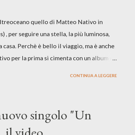
re respiro anche quando l’aria sembra farsi
Oltreoceano quello di Matteo Nativo in
 dichiarazione d’intenti: Cico Messina apre
 , per seguire una stella, la più luminosa,
 con una composizi...
a casa. Perchè è bello il viaggio, ma è anche
tivo per la prima si cimenta con un album di
indubbiamente matura e consapevole oltre che
CONTINUA A LEGGERE
ra: Francesco Moneti (violino), Bob
ingrone (chitarra), Lele Fontana (piano e
dia Moretti (cori) e con l'apporto e la
 nuovo singolo "Un
onti. Perdersi. Dicevamo. Ed è da qui che il
 il video
sicale, con " Che ora è" , raccontando la