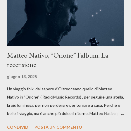
dichiarazione d’intenti: Cico Messina apre il suo nuovo percorso
artistico con una composizi...
Matteo Nativo, “Orione” l'album. La
recensione
giugno 13, 2025
Un viaggio folk, dal sapore d'Oltreoceano quello di Matteo
Nativo in "Orione" ( RadiciMusic Records) , per seguire una stella,
la più luminosa, per non perdersi e per tornare a casa. Perchè è
bello il viaggio, ma è anche più dolce il ritorno. Matteo Nativo per
la prima si cimenta con un album di inediti e ci arriva ad un'età
CONDIVIDI
POSTA UN COMMENTO
indubbiamente matura e consapevole oltre che con ottimi