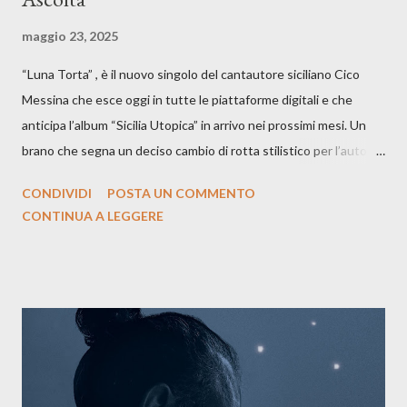
maggio 23, 2025
“Luna Torta” , è il nuovo singolo del cantautore siciliano Cico
Messina che esce oggi in tutte le piattaforme digitali e che
anticipa l’album “Sicilia Utopica” in arrivo nei prossimi mesi. Un
brano che segna un deciso cambio di rotta stilistico per l’autore
siciliano: un groove sospeso tra jazz, funk e canzone d’autore, un
CONDIVIDI
POSTA UN COMMENTO
testo ibrido tra italiano e siciliano, e un’urgenza espressiva che
CONTINUA A LEGGERE
riflette il peso del presente. ASCOLTA IL BRANO SU SPOTIFY
ASCOLTA IL BRANO SU TUTTE LE PIATTAFORME DIGITALI
Il testo di Luna Torta nasce in un momento di blocco creativo, in
un tempo segnato da guerre, disorientamento e tensioni globali.
La canzone racconta la difficoltà di creare, e perfino di esistere,
sotto il peso della realtà. Ma lo fa cercando una via d’uscita, una
forma di assoluzione, nel vivere e nel suonare, nel trovare respiro
anche quando l’aria sembra farsi più densa. Il brano è anche una