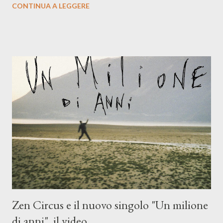
CONTINUA A LEGGERE
compagni di avventura: Francesco Moneti (violino), Bob
Mangione (armonica), Michele Mingrone (chitarra), Lele Fontana
(piano e hammond), Elisa Barducci e Claudia Moretti (cori) e con
l'apporto e la voce della cantautrice Silvia Conti. Perdersi.
Dicevamo. Ed è da qui che il nostro inizia questo concept
musicale, con " Che ora è" , raccontando la separazione dalla
moglie, del senso di sconfitta e del caldo afoso che opprime,
giusta condizione di sopraffazione: "Non so che ora è, che giorno
è, di questa estate che...". E' raro fare uscire come singolo una
cover, ma...
Zen Circus e il nuovo singolo "Un milione
di anni", il video