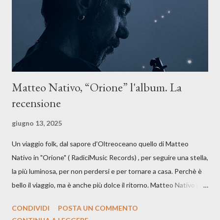
dichiarazione d’intenti: Cico Messina apre il suo nuovo percorso
artistico con una composizi...
Matteo Nativo, “Orione” l'album. La
recensione
giugno 13, 2025
Un viaggio folk, dal sapore d'Oltreoceano quello di Matteo
Nativo in "Orione" ( RadiciMusic Records) , per seguire una stella,
la più luminosa, per non perdersi e per tornare a casa. Perchè è
bello il viaggio, ma è anche più dolce il ritorno. Matteo Nativo per
la prima si cimenta con un album di inediti e ci arriva ad un'età
CONDIVIDI
POSTA UN COMMENTO
indubbiamente matura e consapevole oltre che con ottimi