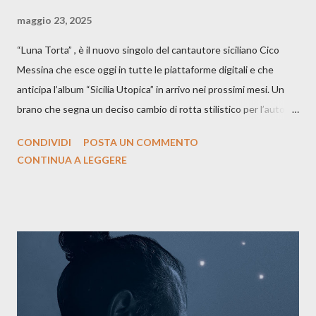
maggio 23, 2025
“Luna Torta” , è il nuovo singolo del cantautore siciliano Cico
Messina che esce oggi in tutte le piattaforme digitali e che
anticipa l’album “Sicilia Utopica” in arrivo nei prossimi mesi. Un
brano che segna un deciso cambio di rotta stilistico per l’autore
siciliano: un groove sospeso tra jazz, funk e canzone d’autore, un
CONDIVIDI
POSTA UN COMMENTO
testo ibrido tra italiano e siciliano, e un’urgenza espressiva che
CONTINUA A LEGGERE
riflette il peso del presente. ASCOLTA IL BRANO SU SPOTIFY
ASCOLTA IL BRANO SU TUTTE LE PIATTAFORME DIGITALI
Il testo di Luna Torta nasce in un momento di blocco creativo, in
un tempo segnato da guerre, disorientamento e tensioni globali.
La canzone racconta la difficoltà di creare, e perfino di esistere,
sotto il peso della realtà. Ma lo fa cercando una via d’uscita, una
forma di assoluzione, nel vivere e nel suonare, nel trovare respiro
anche quando l’aria sembra farsi più densa. Il brano è anche una