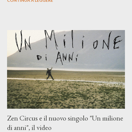
CONTINUA A LEGGERE
compagni di avventura: Francesco Moneti (violino), Bob
Mangione (armonica), Michele Mingrone (chitarra), Lele Fontana
(piano e hammond), Elisa Barducci e Claudia Moretti (cori) e con
l'apporto e la voce della cantautrice Silvia Conti. Perdersi.
Dicevamo. Ed è da qui che il nostro inizia questo concept
musicale, con " Che ora è" , raccontando la separazione dalla
moglie, del senso di sconfitta e del caldo afoso che opprime,
giusta condizione di sopraffazione: "Non so che ora è, che giorno
è, di questa estate che...". E' raro fare uscire come singolo una
cover, ma...
Zen Circus e il nuovo singolo "Un milione
di anni", il video