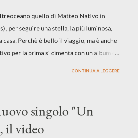
re respiro anche quando l’aria sembra farsi
Oltreoceano quello di Matteo Nativo in
 dichiarazione d’intenti: Cico Messina apre
 , per seguire una stella, la più luminosa,
 con una composizi...
a casa. Perchè è bello il viaggio, ma è anche
tivo per la prima si cimenta con un album di
indubbiamente matura e consapevole oltre che
CONTINUA A LEGGERE
ra: Francesco Moneti (violino), Bob
ingrone (chitarra), Lele Fontana (piano e
dia Moretti (cori) e con l'apporto e la
 nuovo singolo "Un
onti. Perdersi. Dicevamo. Ed è da qui che il
 il video
sicale, con " Che ora è" , raccontando la