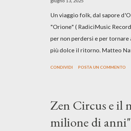
giugno 13, 2025
vivere e nel suonare, nel trova
Un viaggio folk, dal sapore d'
più densa. Il brano è anche una
"Orione" ( RadiciMusic Records)
il suo nuovo percorso artistico
per non perdersi e per tornare 
più dolce il ritorno. Matteo Na
inediti e ci arriva ad un'età 
CONDIVIDI
POSTA UN COMMENTO
con ottimi compagni di avventu
Mangione (armonica), Michele M
hammond), Elisa Barducci e Clau
Zen Circus e il
voce della cantautrice Silvia C
milione di anni",
nostro inizia questo concept mu