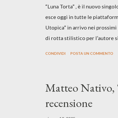
“Luna Torta” , è il nuovo singo
esce oggi in tutte le piattaform
Utopica” in arrivo nei prossim
di rotta stilistico per l’autore 
canzone d’autore, un testo ibrid
CONDIVIDI
POSTA UN COMMENTO
espressiva che riflette il pe
SPOTIFY ASCOLTA IL BRANO 
testo di Luna Torta nasce in u
Matteo Nativo, 
segnato da guerre, disorientam
recensione
racconta la difficoltà di creare,
realtà. Ma lo fa cercando una v