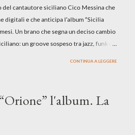
lo del cantautore siciliano Cico Messina che
e digitali e che anticipa l’album “Sicilia
i mesi. Un brano che segna un deciso cambio
siciliano: un groove sospeso tra jazz, funk e
o tra italiano e siciliano, e un’urgenza
CONTINUA A LEGGERE
so del presente. ASCOLTA IL BRANO SU
SU TUTTE LE PIATTAFORME DIGITALI Il
n momento di blocco creativo, in un tempo
“Orione” l'album. La
ento e tensioni globali. La canzone
 e perfino di esistere, sotto il peso della
ia d’uscita, una forma di assoluzione, nel