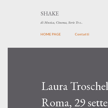
SHAKE
di Musica, Cinema, Serie Tv e..
HOME PAGE
Contatti
Laura Troschel
Roma, 29 sett