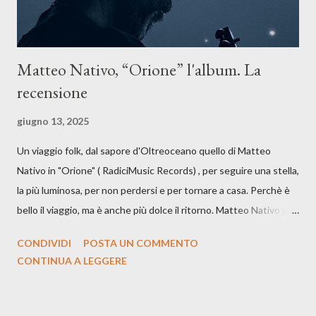
Matteo Nativo, “Orione” l'album. La
recensione
giugno 13, 2025
Un viaggio folk, dal sapore d'Oltreoceano quello di Matteo
Nativo in "Orione" ( RadiciMusic Records) , per seguire una stella,
la più luminosa, per non perdersi e per tornare a casa. Perchè è
bello il viaggio, ma è anche più dolce il ritorno. Matteo Nativo per
la prima si cimenta con un album di inediti e ci arriva ad un'età
CONDIVIDI
POSTA UN COMMENTO
indubbiamente matura e consapevole oltre che con ottimi
CONTINUA A LEGGERE
compagni di avventura: Francesco Moneti (violino), Bob
Mangione (armonica), Michele Mingrone (chitarra), Lele Fontana
(piano e hammond), Elisa Barducci e Claudia Moretti (cori) e con