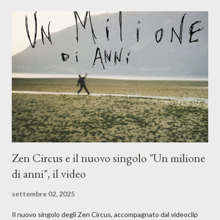
l'apporto e la voce della cantautrice Silvia Conti. Perdersi.
Dicevamo. Ed è da qui che il nostro inizia questo concept
musicale, con " Che ora è" , raccontando la separazione dalla
moglie, del senso di sconfitta e del caldo afoso che opprime,
giusta condizione di sopraffazione: "Non so che ora è, che giorno
è, di questa estate che...". E' raro fare uscire come singolo una
cover, ma...
Zen Circus e il nuovo singolo "Un milione
di anni", il video
settembre 02, 2025
Il nuovo singolo degli Zen Circus, accompagnato dal videoclip