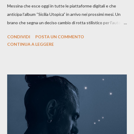
Messina che esce oggi in tutte le piattaforme digitali e che
anticipa l’album “Sicilia Utopica” in arrivo nei prossimi mesi. Un
brano che segna un deciso cambio di rotta stilistico per l’autore
siciliano: un groove sospeso tra jazz, funk e canzone d’autore, un
CONDIVIDI
POSTA UN COMMENTO
testo ibrido tra italiano e siciliano, e un’urgenza espressiva che
CONTINUA A LEGGERE
riflette il peso del presente. ASCOLTA IL BRANO SU SPOTIFY
ASCOLTA IL BRANO SU TUTTE LE PIATTAFORME DIGITALI
Il testo di Luna Torta nasce in un momento di blocco creativo, in
un tempo segnato da guerre, disorientamento e tensioni globali.
La canzone racconta la difficoltà di creare, e perfino di esistere,
sotto il peso della realtà. Ma lo fa cercando una via d’uscita, una
forma di assoluzione, nel vivere e nel suonare, nel trovare respiro
anche quando l’aria sembra farsi più densa. Il brano è anche una
dichiarazione d’intenti: Cico Messina apre il suo nuovo percorso
artistico con una composizi...