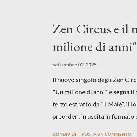
Mangione (armonica), Michele M
hammond), Elisa Barducci e Clau
Zen Circus e il
voce della cantautrice Silvia C
milione di anni",
nostro inizia questo concept mu
separazione dalla moglie, del s
settembre 02, 2025
opprime, giusta condizione di 
Il nuovo singolo degli Zen Circ
giorno è, di questa estate che..
"Un milione di anni" e segna il 
cover, ma...
terzo estratto da “Il Male”, il 
preorder , in uscita in formato 
26 settembre, per Carosello 
CONDIVIDI
POSTA UN COMMENTO