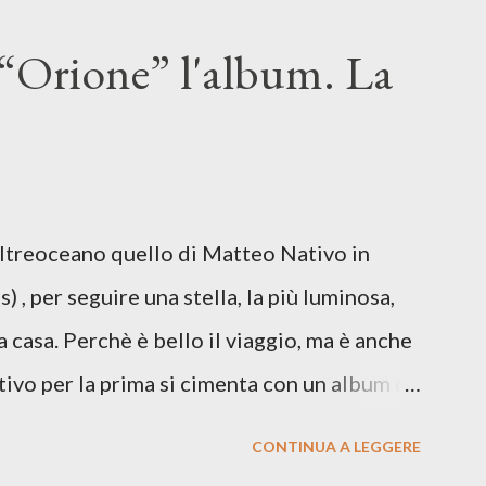
n momento di blocco creativo, in un tempo
“Orione” l'album. La
ento e tensioni globali. La canzone
 e perfino di esistere, sotto il peso della
ia d’uscita, una forma di assoluzione, nel
re respiro anche quando l’aria sembra farsi
Oltreoceano quello di Matteo Nativo in
 dichiarazione d’intenti: Cico Messina apre
 , per seguire una stella, la più luminosa,
 con una composizi...
a casa. Perchè è bello il viaggio, ma è anche
tivo per la prima si cimenta con un album di
indubbiamente matura e consapevole oltre che
CONTINUA A LEGGERE
ra: Francesco Moneti (violino), Bob