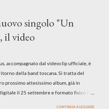
ingrone (chitarra), Lele Fontana (piano e
dia Moretti (cori) e con l'apporto e la
 nuovo singolo "Un
onti. Perdersi. Dicevamo. Ed è da qui che il
 il video
sicale, con " Che ora è" , raccontando la
enso di sconfitta e del caldo afoso che
sopraffazione: "Non so che ora è, che
us, accompagnato dal videoclip ufficiale, è
.". E' raro fare uscire come singolo una
ritorno della band toscana. Si tratta del
loro prossimo attesissimo album, già in
digitale il 25 settembre e formato fisico il
Records. GUARDA IL VIDEO: CREDITI
CONTINUA A LEGGERE