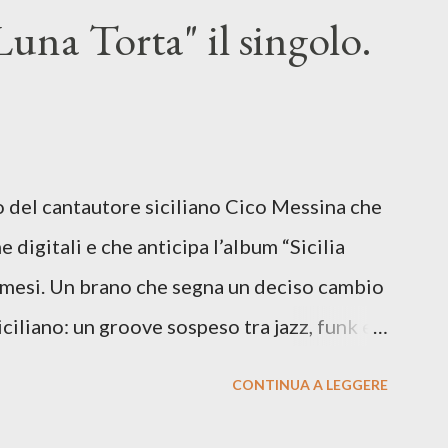
una Torta" il singolo.
lo del cantautore siciliano Cico Messina che
e digitali e che anticipa l’album “Sicilia
i mesi. Un brano che segna un deciso cambio
siciliano: un groove sospeso tra jazz, funk e
o tra italiano e siciliano, e un’urgenza
CONTINUA A LEGGERE
so del presente. ASCOLTA IL BRANO SU
SU TUTTE LE PIATTAFORME DIGITALI Il