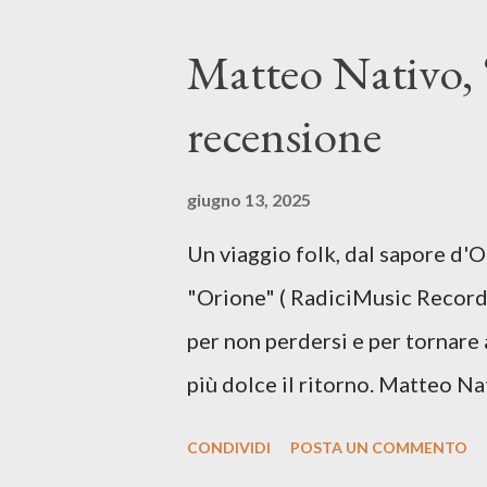
testo di Luna Torta nasce in u
Matteo Nativo, 
segnato da guerre, disorientam
recensione
racconta la difficoltà di creare,
realtà. Ma lo fa cercando una v
giugno 13, 2025
vivere e nel suonare, nel trova
Un viaggio folk, dal sapore d'
più densa. Il brano è anche una
"Orione" ( RadiciMusic Records)
il suo nuovo percorso artistico
per non perdersi e per tornare 
più dolce il ritorno. Matteo Na
inediti e ci arriva ad un'età 
CONDIVIDI
POSTA UN COMMENTO
con ottimi compagni di avventu