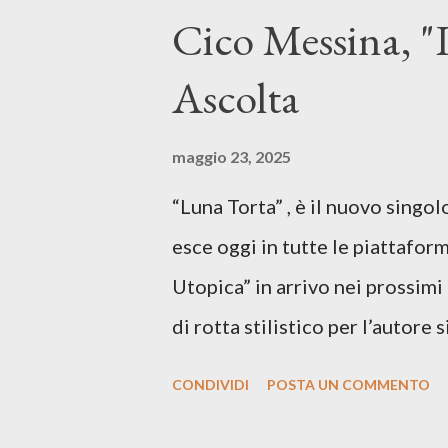
Cico Messina, "L
Ascolta
maggio 23, 2025
“Luna Torta” , è il nuovo singo
esce oggi in tutte le piattaform
Utopica” in arrivo nei prossim
di rotta stilistico per l’autore 
canzone d’autore, un testo ibrid
CONDIVIDI
POSTA UN COMMENTO
espressiva che riflette il pe
SPOTIFY ASCOLTA IL BRANO 