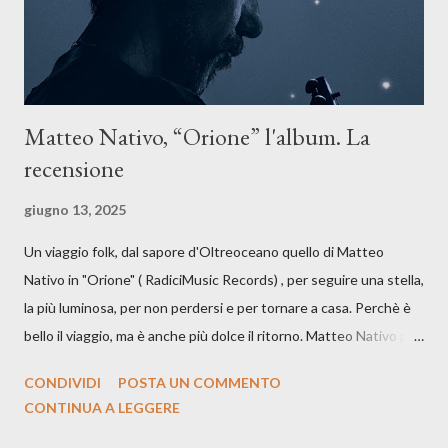
artistico con una composizi...
Matteo Nativo, “Orione” l'album. La
recensione
giugno 13, 2025
Un viaggio folk, dal sapore d'Oltreoceano quello di Matteo
Nativo in "Orione" ( RadiciMusic Records) , per seguire una stella,
la più luminosa, per non perdersi e per tornare a casa. Perchè è
bello il viaggio, ma è anche più dolce il ritorno. Matteo Nativo per
la prima si cimenta con un album di inediti e ci arriva ad un'età
CONDIVIDI
POSTA UN COMMENTO
indubbiamente matura e consapevole oltre che con ottimi
CONTINUA A LEGGERE
compagni di avventura: Francesco Moneti (violino), Bob
Mangione (armonica), Michele Mingrone (chitarra), Lele Fontana