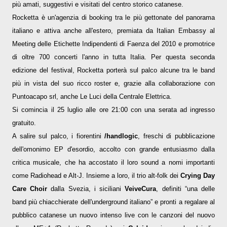
più amati, suggestivi e visitati del centro storico catanese.
Rocketta è un'agenzia di booking tra le più gettonate del panorama
italiano e attiva anche all'estero, premiata da Italian Embassy al
Meeting delle Etichette Indipendenti di Faenza del 2010 e promotrice
di oltre 700 concerti l'anno in tutta Italia. Per questa seconda
edizione del festival, Rocketta porterà sul palco alcune tra le band
più in vista del suo ricco roster e, grazie alla collaborazione con
Puntoacapo srl, anche Le Luci della Centrale Elettrica.
Si comincia il 25 luglio alle ore 21:00 con una serata ad ingresso
gratuito.
A salire sul palco, i fiorentini
/handlogic
, freschi di pubblicazione
dell'omonimo EP d'esordio, accolto con grande entusiasmo dalla
critica musicale, che ha accostato il loro sound a nomi importanti
come Radiohead e Alt-J. Insieme a loro, il trio alt-folk dei
Crying Day
Care Choir
dalla Svezia, i siciliani
VeiveCura
, definiti “una delle
band più chiacchierate dell'underground italiano” e pronti a regalare al
pubblico catanese un nuovo intenso live con le canzoni del nuovo