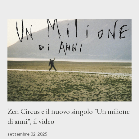
(piano e hammond), Elisa Barducci e Claudia Moretti (cori) e con
l'apporto e la voce della cantautrice Silvia Conti. Perdersi.
Dicevamo. Ed è da qui che il nostro inizia questo concept
musicale, con " Che ora è" , raccontando la separazione dalla
moglie, del senso di sconfitta e del caldo afoso che opprime,
giusta condizione di sopraffazione: "Non so che ora è, che giorno
è, di questa estate che...". E' raro fare uscire come singolo una
cover, ma...
Zen Circus e il nuovo singolo "Un milione
di anni", il video
settembre 02, 2025