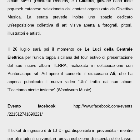
album ME+1 (Rocketta Records) e i
Caleido
, giovane band indie
pop-rock catanese selezionata dal contest organizzato da Obiettivo
Musica. La serata prevede inoltre uno spazio dedicato
un'esposizione collettiva di arti visive aperta a fotografi, pittori,
illustratori e artisti.
Il 26 luglio sarà poi il momento de
Le Luci della Centrale
Elettrica
per l'unica tappa siciliana del tour estivo di presentazione
del suo nuovo album TERRA, realizzata in collaborazione con
Puntoeacapo srl. Ad aprire il concerto il siracusano
Alì,
che ha
appena pubblicato il nuovo video “Ufo” tratto dal suo album
“Facciamo niente insieme” (Woodworm Music).
Evento facebook
:
http://www.facebook.com/events
/221512741690221/
I
l ticket di ingresso è di 13 € - già disponibile in prevendita - mentre
per gli studenti universitari, previa esibizione di ricevuta delle tasse,