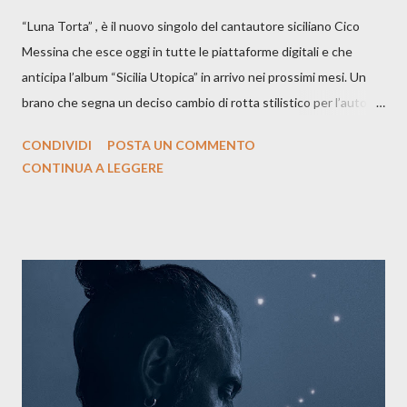
“Luna Torta” , è il nuovo singolo del cantautore siciliano Cico
Messina che esce oggi in tutte le piattaforme digitali e che
anticipa l’album “Sicilia Utopica” in arrivo nei prossimi mesi. Un
brano che segna un deciso cambio di rotta stilistico per l’autore
siciliano: un groove sospeso tra jazz, funk e canzone d’autore, un
CONDIVIDI
POSTA UN COMMENTO
testo ibrido tra italiano e siciliano, e un’urgenza espressiva che
CONTINUA A LEGGERE
riflette il peso del presente. ASCOLTA IL BRANO SU SPOTIFY
ASCOLTA IL BRANO SU TUTTE LE PIATTAFORME DIGITALI
Il testo di Luna Torta nasce in un momento di blocco creativo, in
un tempo segnato da guerre, disorientamento e tensioni globali.
La canzone racconta la difficoltà di creare, e perfino di esistere,
sotto il peso della realtà. Ma lo fa cercando una via d’uscita, una
forma di assoluzione, nel vivere e nel suonare, nel trovare respiro
anche quando l’aria sembra farsi più densa. Il brano è anche una
dichiarazione d’intenti: Cico Messina apre il suo nuovo percorso