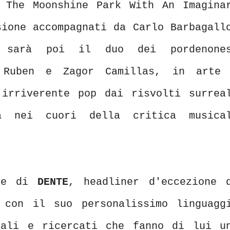
 The Moonshine Park With An Imagina
sione accompagnati da Carlo Barbagall
 sarà poi il duo dei pordenone
o Ruben e Zagor Camillas, in art
irriverente pop dai risvolti surrea
a nei cuori della critica musica
one di
DENTE
, headliner d'eccezione 
 con il suo personalissimo linguagg
iali e ricercati che fanno di lui u