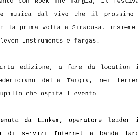
mento con
Rock The Targia
, il festiv
nde musica dal vivo che il prossim
r la prima volta a Siracusa, insieme
leven Instruments e fargas.
arta edizione, a fare da location 
edericiano della Targia, nei terre
upillo che ospita l'evento.
tenuta da Linkem, operatore leader 
ra di servizi Internet a banda lar