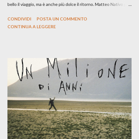
bello il viaggio, ma è anche più dolce il ritorno. Matteo Nativo per
la prima si cimenta con un album di inediti e ci arriva ad un'età
CONDIVIDI
POSTA UN COMMENTO
indubbiamente matura e consapevole oltre che con ottimi
CONTINUA A LEGGERE
compagni di avventura: Francesco Moneti (violino), Bob
Mangione (armonica), Michele Mingrone (chitarra), Lele Fontana
(piano e hammond), Elisa Barducci e Claudia Moretti (cori) e con
l'apporto e la voce della cantautrice Silvia Conti. Perdersi.
Dicevamo. Ed è da qui che il nostro inizia questo concept
musicale, con " Che ora è" , raccontando la separazione dalla
moglie, del senso di sconfitta e del caldo afoso che opprime,
giusta condizione di sopraffazione: "Non so che ora è, che giorno
è, di questa estate che...". E' raro fare uscire come singolo una
cover, ma...