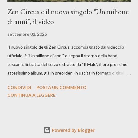
Zen Circus e il nuovo singolo "Un milione
di anni", il video
settembre 02, 2025
Il nuovo singolo degli Zen Circus, accompagnato dal videoclip
ufficiale, è "Un milione di anni" e segna il ritorno della band
toscana. Si tratta del terzo estratto da “Il Male”, il loro prossimo
attesissimo album, già in preorder , in uscita in formato digitale il
25 settembre e formato fisico il 26 settembre, per Carosello
CONDIVIDI
POSTA UN COMMENTO
Records. GUARDA IL VIDEO: CREDITI Produced by A71
CONTINUA A LEGGERE
Studios Directed by Asia J. Lanni x Mòndeis Co-Director:
Francesca Bani DOP: Sergio Bagnoli Camera Op: Francesco
Mancusi Edit: Asia J. Lanni Color: Sergio Bagnoli Thanks to
Boris Pimenov, Sartoria Caronte Photos by: Caroline Tideman,
Powered by Blogger
Alice Pedroletti, Ilaria Magliocchetti Lombi, Maria Radicchi,