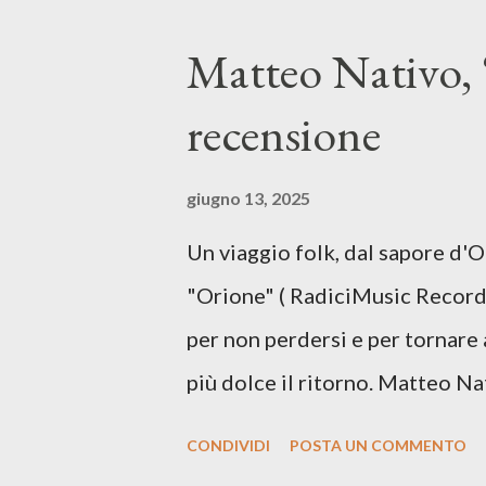
testo di Luna Torta nasce in u
Matteo Nativo, 
segnato da guerre, disorientam
recensione
racconta la difficoltà di creare,
realtà. Ma lo fa cercando una v
giugno 13, 2025
vivere e nel suonare, nel trova
Un viaggio folk, dal sapore d'
più densa. Il brano è anche una
"Orione" ( RadiciMusic Records)
il suo nuovo percorso artistico
per non perdersi e per tornare 
più dolce il ritorno. Matteo Na
inediti e ci arriva ad un'età 
CONDIVIDI
POSTA UN COMMENTO
con ottimi compagni di avventu