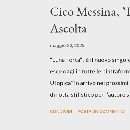
Cico Messina, "L
Ascolta
maggio 23, 2025
“Luna Torta” , è il nuovo singo
esce oggi in tutte le piattaform
Utopica” in arrivo nei prossim
di rotta stilistico per l’autore 
canzone d’autore, un testo ibrid
CONDIVIDI
POSTA UN COMMENTO
espressiva che riflette il pe
SPOTIFY ASCOLTA IL BRANO 