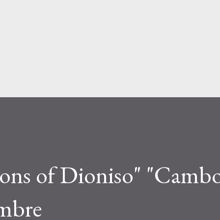
Passa ai contenuti principali
Sons of Dioniso" "Cambo
embre