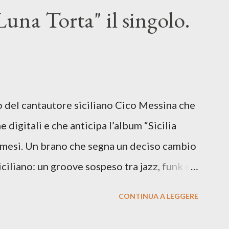
una Torta" il singolo.
lo del cantautore siciliano Cico Messina che
e digitali e che anticipa l’album “Sicilia
i mesi. Un brano che segna un deciso cambio
siciliano: un groove sospeso tra jazz, funk e
o tra italiano e siciliano, e un’urgenza
CONTINUA A LEGGERE
so del presente. ASCOLTA IL BRANO SU
SU TUTTE LE PIATTAFORME DIGITALI Il