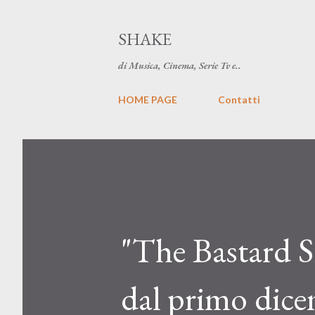
SHAKE
di Musica, Cinema, Serie Tv e..
HOME PAGE
Contatti
"The Bastard 
dal primo dic