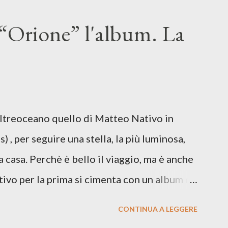
n momento di blocco creativo, in un tempo
“Orione” l'album. La
ento e tensioni globali. La canzone
 e perfino di esistere, sotto il peso della
ia d’uscita, una forma di assoluzione, nel
re respiro anche quando l’aria sembra farsi
Oltreoceano quello di Matteo Nativo in
 dichiarazione d’intenti: Cico Messina apre
 , per seguire una stella, la più luminosa,
 con una composizi...
a casa. Perchè è bello il viaggio, ma è anche
tivo per la prima si cimenta con un album di
indubbiamente matura e consapevole oltre che
CONTINUA A LEGGERE
ra: Francesco Moneti (violino), Bob