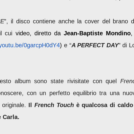
CE
”, il disco contiene anche la cover del brano d
il cui
video, diretto da
Jean-Baptiste Mondino
,
//youtu.be/0garcpH0dY4
)
e “
A PERFECT DAY
” di L
uesto album sono state rivisitate con quel
Fren
onoscere, con un perfetto equilibrio tra una nuo
 originale.
Il
French Touch
è qualcosa di caldo
me Carla.