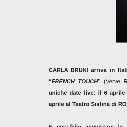
CARLA BRUNI arriva in Ital
“
FRENCH TOUCH
”
(Verve R
uniche date live: il 6 april
aprile al Teatro Sistina di R
È possibile acquistare in 