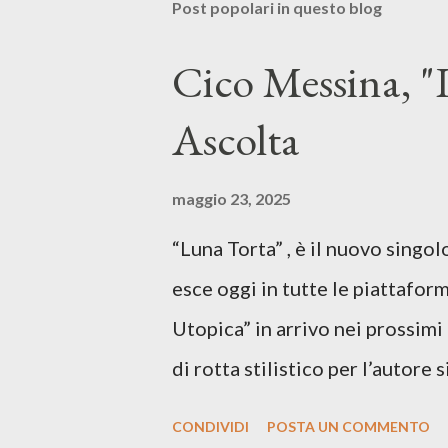
Post popolari in questo blog
Cico Messina, "L
Ascolta
maggio 23, 2025
“Luna Torta” , è il nuovo singo
esce oggi in tutte le piattaform
Utopica” in arrivo nei prossim
di rotta stilistico per l’autore 
canzone d’autore, un testo ibrid
CONDIVIDI
POSTA UN COMMENTO
espressiva che riflette il pe