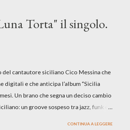
una Torta" il singolo.
lo del cantautore siciliano Cico Messina che
e digitali e che anticipa l’album “Sicilia
i mesi. Un brano che segna un deciso cambio
siciliano: un groove sospeso tra jazz, funk e
o tra italiano e siciliano, e un’urgenza
CONTINUA A LEGGERE
so del presente. ASCOLTA IL BRANO SU