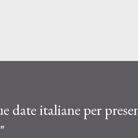
Passa ai contenuti principali
e date italiane per prese
"