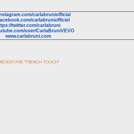
instagram.com/
carlabruniofficial
facebook.com/
carlabruniofficiel
https://twitter.com/carlabruni
outube.com/user/
CarlaBruniVEVO
www.carlabruni.com
 PRESENTARE "FRENCH TOUCH"