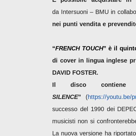
da
Intersuoni – BMU in collab
nei punti vendita e prevendite
“
FRENCH TOUCH
” è il quin
di cover in lingua inglese 
DAVID FOSTER.
Il disco contien
SILENCE
”
(
https://youtu.b
successo del 1990 dei DEPEC
musicisti non si confrontereb
La nuova versione ha riportato