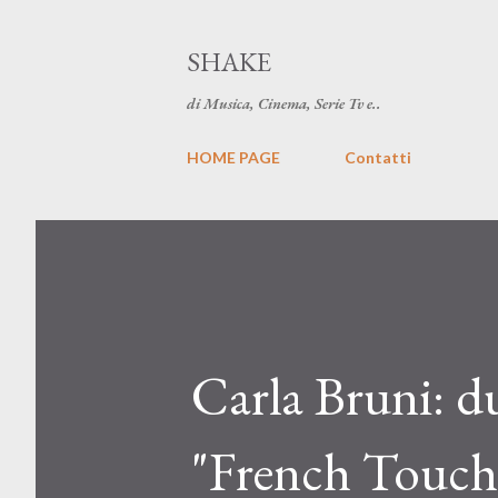
SHAKE
di Musica, Cinema, Serie Tv e..
HOME PAGE
Contatti
Carla Bruni: du
"French Touch