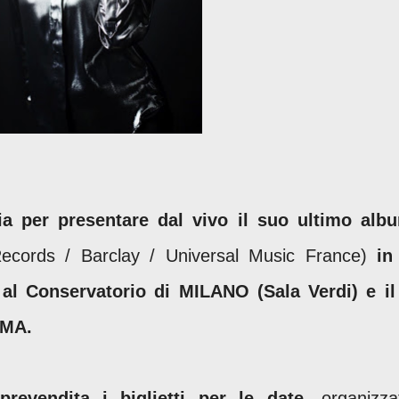
ia per presentare dal vivo il suo ultimo alb
ecords / Barclay / Universal Music France)
in
e al Conservatorio di MILANO (Sala Verdi) e il
OMA.
prevendita i biglietti per le date,
organizza