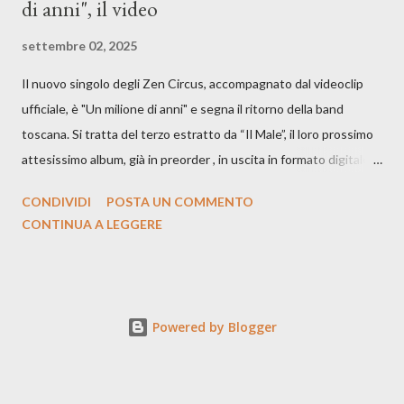
di anni", il video
settembre 02, 2025
Il nuovo singolo degli Zen Circus, accompagnato dal videoclip
ufficiale, è "Un milione di anni" e segna il ritorno della band
toscana. Si tratta del terzo estratto da “Il Male”, il loro prossimo
attesissimo album, già in preorder , in uscita in formato digitale il
25 settembre e formato fisico il 26 settembre, per Carosello
CONDIVIDI
POSTA UN COMMENTO
Records. GUARDA IL VIDEO: CREDITI Produced by A71
CONTINUA A LEGGERE
Studios Directed by Asia J. Lanni x Mòndeis Co-Director:
Francesca Bani DOP: Sergio Bagnoli Camera Op: Francesco
Mancusi Edit: Asia J. Lanni Color: Sergio Bagnoli Thanks to
Boris Pimenov, Sartoria Caronte Photos by: Caroline Tideman,
Powered by Blogger
Alice Pedroletti, Ilaria Magliocchetti Lombi, Maria Radicchi,
Annapaola Martin ecc. “Cosa potrebbero capire di noi gli
archeologi di un futuro lontanissimo, scavando fino a trovare i