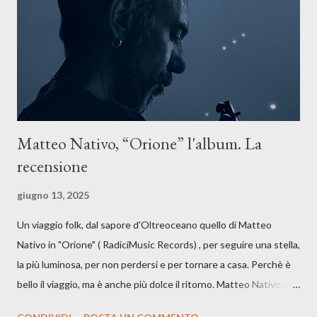
anche quando l’aria sembra farsi più densa. Il brano è anche una
dichiarazione d’intenti: Cico Messina apre il suo nuovo percorso
artistico con una composizi...
Matteo Nativo, “Orione” l'album. La
recensione
giugno 13, 2025
Un viaggio folk, dal sapore d'Oltreoceano quello di Matteo
Nativo in "Orione" ( RadiciMusic Records) , per seguire una stella,
la più luminosa, per non perdersi e per tornare a casa. Perchè è
bello il viaggio, ma è anche più dolce il ritorno. Matteo Nativo per
la prima si cimenta con un album di inediti e ci arriva ad un'età