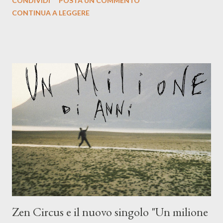
CONDIVIDI
POSTA UN COMMENTO
indubbiamente matura e consapevole oltre che con ottimi
CONTINUA A LEGGERE
compagni di avventura: Francesco Moneti (violino), Bob
Mangione (armonica), Michele Mingrone (chitarra), Lele Fontana
(piano e hammond), Elisa Barducci e Claudia Moretti (cori) e con
l'apporto e la voce della cantautrice Silvia Conti. Perdersi.
Dicevamo. Ed è da qui che il nostro inizia questo concept
musicale, con " Che ora è" , raccontando la separazione dalla
moglie, del senso di sconfitta e del caldo afoso che opprime,
giusta condizione di sopraffazione: "Non so che ora è, che giorno
è, di questa estate che...". E' raro fare uscire come singolo una
cover, ma...
Zen Circus e il nuovo singolo "Un milione