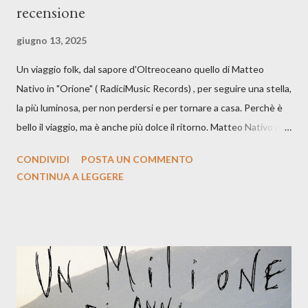
recensione
giugno 13, 2025
Un viaggio folk, dal sapore d'Oltreoceano quello di Matteo
Nativo in "Orione" ( RadiciMusic Records) , per seguire una stella,
la più luminosa, per non perdersi e per tornare a casa. Perchè è
bello il viaggio, ma è anche più dolce il ritorno. Matteo Nativo per
la prima si cimenta con un album di inediti e ci arriva ad un'età
CONDIVIDI
POSTA UN COMMENTO
indubbiamente matura e consapevole oltre che con ottimi
CONTINUA A LEGGERE
compagni di avventura: Francesco Moneti (violino), Bob
Mangione (armonica), Michele Mingrone (chitarra), Lele Fontana
(piano e hammond), Elisa Barducci e Claudia Moretti (cori) e con
l'apporto e la voce della cantautrice Silvia Conti. Perdersi.
Dicevamo. Ed è da qui che il nostro inizia questo concept
musicale, con " Che ora è" , raccontando la separazione dalla
moglie, del senso di sconfitta e del caldo afoso che opprime,