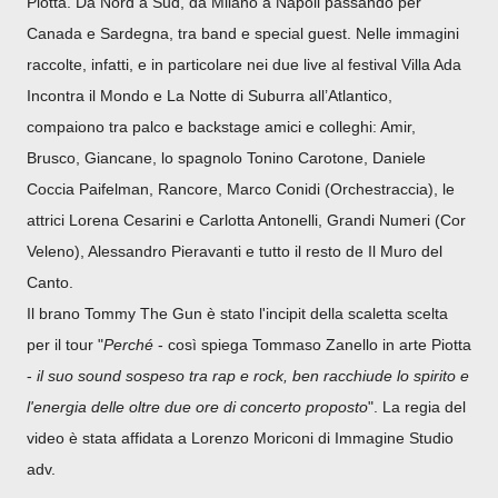
Piotta. Da Nord a Sud, da Milano a Napoli passando per
Canada e Sardegna, tra band e special guest. Nelle immagini
raccolte, infatti, e in particolare nei due live al festival Villa Ada
Incontra il Mondo e La Notte di Suburra all’Atlantico,
compaiono tra palco e backstage amici e colleghi: Amir,
Brusco, Giancane, lo spagnolo Tonino Carotone, Daniele
Coccia Paifelman, Rancore, Marco Conidi (Orchestraccia), le
attrici Lorena Cesarini e Carlotta Antonelli, Grandi Numeri (Cor
Veleno), Alessandro Pieravanti e tutto il resto de Il Muro del
Canto.
Il brano Tommy The Gun è stato l'incipit della scaletta scelta
per il tour "
Perché
- così spiega Tommaso Zanello in arte Piotta
-
il suo sound sospeso tra rap e rock, ben racchiude lo spirito e
l'energia delle oltre due ore di concerto proposto
". La regia del
video è stata affidata a Lorenzo Moriconi di Immagine Studio
adv.