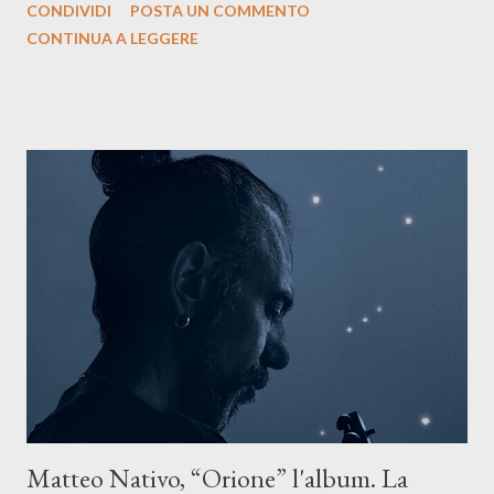
CONDIVIDI
POSTA UN COMMENTO
testo ibrido tra italiano e siciliano, e un’urgenza espressiva che
CONTINUA A LEGGERE
riflette il peso del presente. ASCOLTA IL BRANO SU SPOTIFY
ASCOLTA IL BRANO SU TUTTE LE PIATTAFORME DIGITALI
Il testo di Luna Torta nasce in un momento di blocco creativo, in
un tempo segnato da guerre, disorientamento e tensioni globali.
La canzone racconta la difficoltà di creare, e perfino di esistere,
sotto il peso della realtà. Ma lo fa cercando una via d’uscita, una
forma di assoluzione, nel vivere e nel suonare, nel trovare respiro
anche quando l’aria sembra farsi più densa. Il brano è anche una
dichiarazione d’intenti: Cico Messina apre il suo nuovo percorso
artistico con una composizi...
Matteo Nativo, “Orione” l'album. La