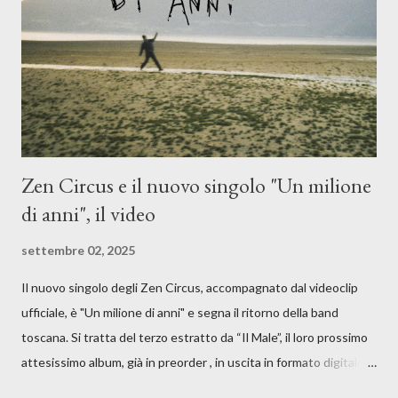
giusta condizione di sopraffazione: "Non so che ora è, che giorno
è, di questa estate che...". E' raro fare uscire come singolo una
cover, ma...
Zen Circus e il nuovo singolo "Un milione
di anni", il video
settembre 02, 2025
Il nuovo singolo degli Zen Circus, accompagnato dal videoclip
ufficiale, è "Un milione di anni" e segna il ritorno della band
toscana. Si tratta del terzo estratto da “Il Male”, il loro prossimo
attesissimo album, già in preorder , in uscita in formato digitale il
25 settembre e formato fisico il 26 settembre, per Carosello