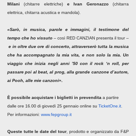
Milani
(chitarre elettriche)
e Ivan Geronazzo
(chitarra
elettrica, chitarra acustica e mandola).
«Sarò, in musica, parole e immagini, il testimone del
tempo che ho vissuto
– così RED CANZIAN presenta il tour –
e in oltre due ore di concerto, attraverserò tutta la musica
che ha accompagnato la mia vita, e non solo la mia. Un
viaggio che inizia negli anni ’50 con il rock ‘n roll, per
passare poi al beat, al prog, alla grande canzone d’autore,
ai Pooh, alle mie canzoni
».
È possibile acquistare i biglietti in prevendita
a partire
dalle ore 16.00 di giovedì 25 gennaio online su
TicketOne.it
.
Per informazioni:
www.fepgroup.it
Queste tutte le date del tour
, prodotto e organizzato da F&P