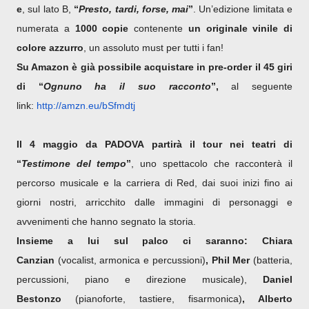
e
, sul lato B,
“
Presto, tardi, forse, mai
”
. Un’edizione limitata e
numerata a
1000 copie
contenente
un originale vinile di
colore azzurro
, un assoluto must per tutti i fan!
Su Amazon è già possibile acquistare in pre-order il 45 giri
di “
Ognuno ha il suo racconto
”,
al seguente
link:
http://amzn.eu/bSfmdtj
Il 4 maggio da PADOVA partirà il tour nei teatri di
“
Testimone del tempo
”
, uno spettacolo che racconterà il
percorso musicale e la carriera di Red, dai suoi inizi fino ai
giorni nostri, arricchito dalle immagini di personaggi e
avvenimenti che hanno segnato la storia.
Insieme a lui sul palco ci saranno: Chiara
Canzian
(vocalist, armonica e percussioni)
, Phil Mer
(batteria,
percussioni, piano e direzione musicale),
Daniel
Bestonzo
(pianoforte, tastiere, fisarmonica)
, Alberto