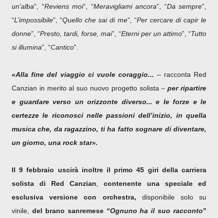
un’alba
”, “
Reviens moi
”, “
Meravigliami ancora
”, “
Da sempre
”,
“
L’impossibile
”, “
Quello che sai di me
”, “
Per cercare di capir le
donne
”, “
Presto, tardi, forse, mai
”, “
Eterni per un attimo
”, “
Tutto
si illumina
”, “
Cantico
”.
«Alla fine del viaggio ci vuole coraggio...
– racconta Red
Canzian in merito al suo nuovo progetto solista –
per ripartire
e guardare verso un orizzonte diverso... e le forze e le
certezze le riconosci nelle passioni dell’inizio, in quella
musica che, da ragazzino, ti ha fatto sognare di diventare,
un giorno, una rock star».
Il 9 febbraio uscirà inoltre il primo 45 giri della carriera
solista di Red Canzian
,
contenente una speciale ed
esclusiva versione con orchestra,
disponibile solo su
vinile,
del brano sanremese “
Ognuno ha il suo racconto
”