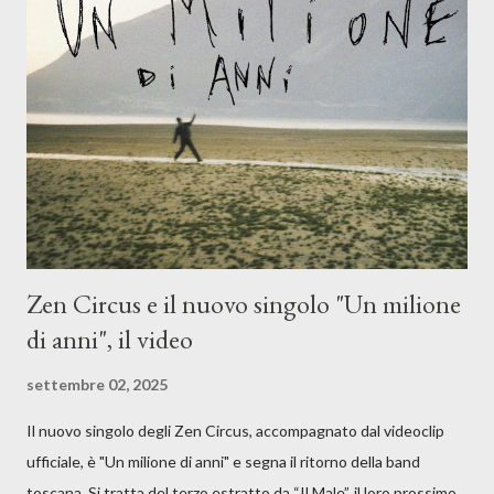
musicale, con " Che ora è" , raccontando la separazione dalla
moglie, del senso di sconfitta e del caldo afoso che opprime,
giusta condizione di sopraffazione: "Non so che ora è, che giorno
è, di questa estate che...". E' raro fare uscire come singolo una
cover, ma...
Zen Circus e il nuovo singolo "Un milione
di anni", il video
settembre 02, 2025
Il nuovo singolo degli Zen Circus, accompagnato dal videoclip
ufficiale, è "Un milione di anni" e segna il ritorno della band
toscana. Si tratta del terzo estratto da “Il Male”, il loro prossimo