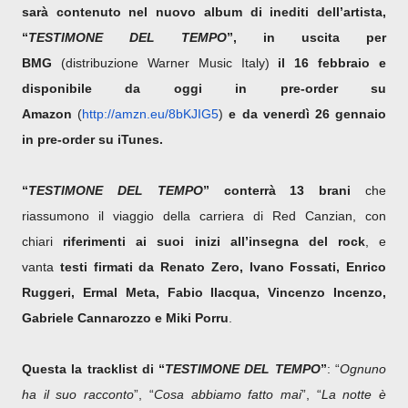
sarà contenuto nel nuovo album di inediti dell’artista,
“
TESTIMONE DEL TEMPO
”, in uscita per
BMG
(distribuzione Warner Music Italy)
il 16 febbraio e
disponibile da oggi in pre-order su
Amazon
(
http://amzn.eu/8bKJIG5
)
e da venerdì 26 gennaio
in pre-order su iTunes.
“
TESTIMONE DEL TEMPO
” conterrà 13 brani
che
riassumono il viaggio della carriera di Red Canzian, con
chiari
riferimenti ai suoi inizi all’insegna del rock
, e
vanta
testi firmati da Renato Zero, Ivano Fossati, Enrico
Ruggeri, Ermal Meta, Fabio Ilacqua, Vincenzo Incenzo,
Gabriele Cannarozzo e Miki Porru
.
Questa la tracklist di “
TESTIMONE DEL TEMPO
”
: “
Ognuno
ha il suo racconto
”, “
Cosa abbiamo fatto mai
”, “
La notte è