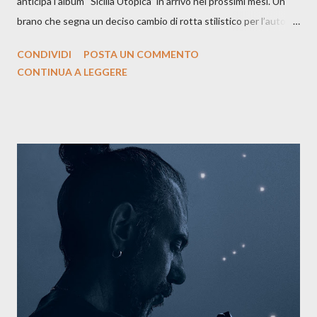
anticipa l’album “Sicilia Utopica” in arrivo nei prossimi mesi. Un
brano che segna un deciso cambio di rotta stilistico per l’autore
siciliano: un groove sospeso tra jazz, funk e canzone d’autore, un
CONDIVIDI
POSTA UN COMMENTO
testo ibrido tra italiano e siciliano, e un’urgenza espressiva che
CONTINUA A LEGGERE
riflette il peso del presente. ASCOLTA IL BRANO SU SPOTIFY
ASCOLTA IL BRANO SU TUTTE LE PIATTAFORME DIGITALI
Il testo di Luna Torta nasce in un momento di blocco creativo, in
un tempo segnato da guerre, disorientamento e tensioni globali.
La canzone racconta la difficoltà di creare, e perfino di esistere,
sotto il peso della realtà. Ma lo fa cercando una via d’uscita, una
forma di assoluzione, nel vivere e nel suonare, nel trovare respiro
anche quando l’aria sembra farsi più densa. Il brano è anche una
dichiarazione d’intenti: Cico Messina apre il suo nuovo percorso
artistico con una composizi...