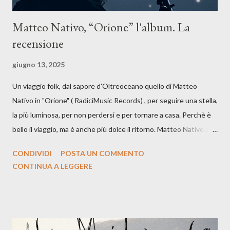
Matteo Nativo, “Orione” l'album. La
recensione
giugno 13, 2025
Un viaggio folk, dal sapore d'Oltreoceano quello di Matteo
Nativo in "Orione" ( RadiciMusic Records) , per seguire una stella,
la più luminosa, per non perdersi e per tornare a casa. Perchè è
bello il viaggio, ma è anche più dolce il ritorno. Matteo Nativo per
la prima si cimenta con un album di inediti e ci arriva ad un'età
CONDIVIDI
POSTA UN COMMENTO
indubbiamente matura e consapevole oltre che con ottimi
CONTINUA A LEGGERE
compagni di avventura: Francesco Moneti (violino), Bob
Mangione (armonica), Michele Mingrone (chitarra), Lele Fontana
(piano e hammond), Elisa Barducci e Claudia Moretti (cori) e con
l'apporto e la voce della cantautrice Silvia Conti. Perdersi.
Dicevamo. Ed è da qui che il nostro inizia questo concept