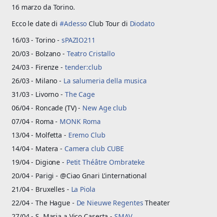
16 marzo da Torino.
Ecco le date di
#
Adesso
Club Tour di
Diodato
16/03 - Torino -
sPAZIO211
20/03 - Bolzano -
Teatro Cristallo
24/03 - Firenze -
tender:club
26/03 - Milano -
La salumeria della musica
31/03 - Livorno -
The Cage
06/04 - Roncade (TV) -
New Age club
07/04 - Roma -
MONK Roma
13/04 - Molfetta -
Eremo Club
14/04 - Matera -
Camera club CUBE
19/04 - Digione -
Petit Théâtre Ombrateke
20/04 - Parigi - @Ciao Gnari L’international
21/04 - Bruxelles -
La Piola
22/04 - The Hague -
De Nieuwe Regentes
Theater
27/04 - S. Maria a Vico Caserta -
SMAV