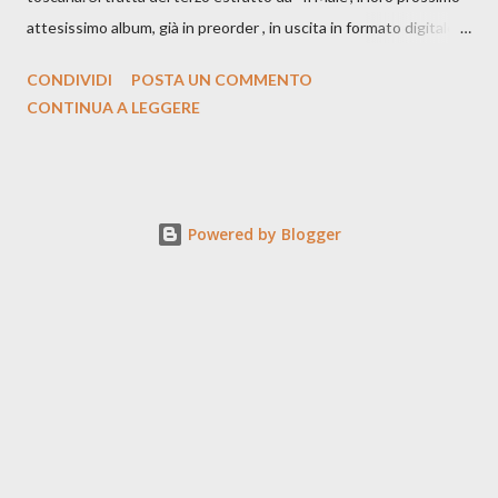
attesissimo album, già in preorder , in uscita in formato digitale il
25 settembre e formato fisico il 26 settembre, per Carosello
CONDIVIDI
POSTA UN COMMENTO
Records. GUARDA IL VIDEO: CREDITI Produced by A71
CONTINUA A LEGGERE
Studios Directed by Asia J. Lanni x Mòndeis Co-Director:
Francesca Bani DOP: Sergio Bagnoli Camera Op: Francesco
Mancusi Edit: Asia J. Lanni Color: Sergio Bagnoli Thanks to
Boris Pimenov, Sartoria Caronte Photos by: Caroline Tideman,
Powered by Blogger
Alice Pedroletti, Ilaria Magliocchetti Lombi, Maria Radicchi,
Annapaola Martin ecc. “Cosa potrebbero capire di noi gli
archeologi di un futuro lontanissimo, scavando fino a trovare i
nostri resti? Fra un milione di anni l’essere umano proverà ancora
dolore? Esisteremo ancora? Sarà finita l’epoca manicheista del
Bene contro il Male? Di que...