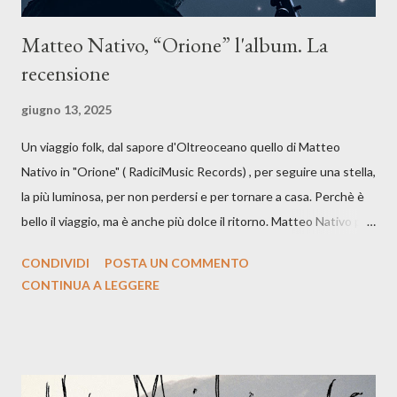
Matteo Nativo, “Orione” l'album. La
recensione
giugno 13, 2025
Un viaggio folk, dal sapore d'Oltreoceano quello di Matteo
Nativo in "Orione" ( RadiciMusic Records) , per seguire una stella,
la più luminosa, per non perdersi e per tornare a casa. Perchè è
bello il viaggio, ma è anche più dolce il ritorno. Matteo Nativo per
la prima si cimenta con un album di inediti e ci arriva ad un'età
CONDIVIDI
POSTA UN COMMENTO
indubbiamente matura e consapevole oltre che con ottimi
CONTINUA A LEGGERE
compagni di avventura: Francesco Moneti (violino), Bob
Mangione (armonica), Michele Mingrone (chitarra), Lele Fontana
(piano e hammond), Elisa Barducci e Claudia Moretti (cori) e con
l'apporto e la voce della cantautrice Silvia Conti. Perdersi.
Dicevamo. Ed è da qui che il nostro inizia questo concept