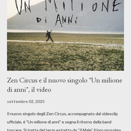
musicale, con " Che ora è" , raccontando la separazione dalla
moglie, del senso di sconfitta e del caldo afoso che opprime,
giusta condizione di sopraffazione: "Non so che ora è, che giorno
è, di questa estate che...". E' raro fare uscire come singolo una
cover, ma...
Zen Circus e il nuovo singolo "Un milione
di anni", il video
settembre 02, 2025
Il nuovo singolo degli Zen Circus, accompagnato dal videoclip
ufficiale, è "Un milione di anni" e segna il ritorno della band
toscana. Si tratta del terzo estratto da “Il Male”, il loro prossimo