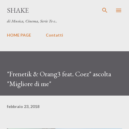
Passa ai contenuti principal
SHAKE
di Musica, Cinema, Serie Tv e..
HOME PAGE
Contatti
"Frenetik & Orang3 feat. Coez" ascolta
"Migliore di me"
febbraio 23, 2018