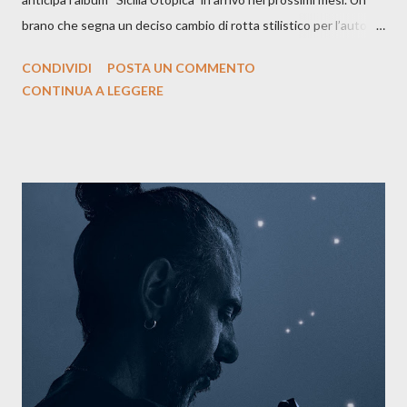
brano che segna un deciso cambio di rotta stilistico per l’autore
siciliano: un groove sospeso tra jazz, funk e canzone d’autore, un
CONDIVIDI
POSTA UN COMMENTO
testo ibrido tra italiano e siciliano, e un’urgenza espressiva che
CONTINUA A LEGGERE
riflette il peso del presente. ASCOLTA IL BRANO SU SPOTIFY
ASCOLTA IL BRANO SU TUTTE LE PIATTAFORME DIGITALI
Il testo di Luna Torta nasce in un momento di blocco creativo, in
un tempo segnato da guerre, disorientamento e tensioni globali.
La canzone racconta la difficoltà di creare, e perfino di esistere,
sotto il peso della realtà. Ma lo fa cercando una via d’uscita, una
forma di assoluzione, nel vivere e nel suonare, nel trovare respiro
anche quando l’aria sembra farsi più densa. Il brano è anche una
dichiarazione d’intenti: Cico Messina apre il suo nuovo percorso
artistico con una composizi...