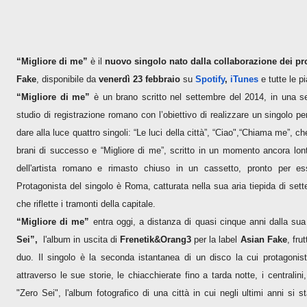
“Migliore di me”
è il
nuovo singolo nato dalla collaborazione dei pr
Fake
, disponibile da
venerdì 23 febbraio
su
Spotify
,
iTunes
e tutte le p
“Migliore di me”
è un brano scritto nel settembre del 2014, in una s
studio di registrazione romano con l’obiettivo di realizzare un singolo pe
dare alla luce quattro singoli: “Le luci della città”, “Ciao",“Chiama me”, c
brani di successo e “Migliore di me”, scritto in un momento ancora lonta
dell'artista romano e rimasto chiuso in un cassetto, pronto per e
Protagonista del singolo è Roma, catturata nella sua aria tiepida di sett
che riflette i tramonti della capitale.
“Migliore di me”
entra oggi, a distanza di quasi cinque anni dalla sua 
Sei”,
l'album in uscita di
Frenetik&Orang3
per la label
Asian Fake
, fru
duo. Il singolo è la seconda istantanea di un disco la cui protagonist
attraverso le sue storie, le chiacchierate fino a tarda notte, i centralini,
"Zero Sei", l'album fotografico di una città in cui negli ultimi anni si