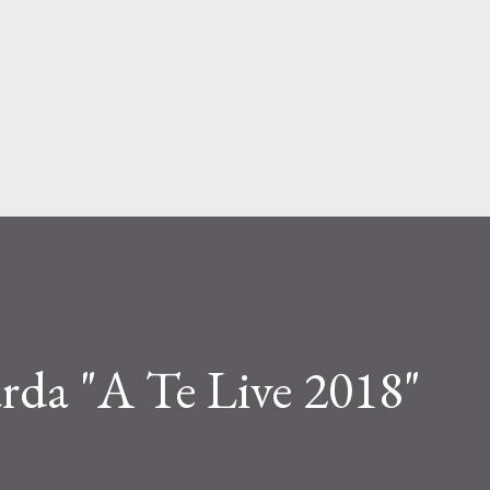
Passa ai contenuti principali
arda "A Te Live 2018"