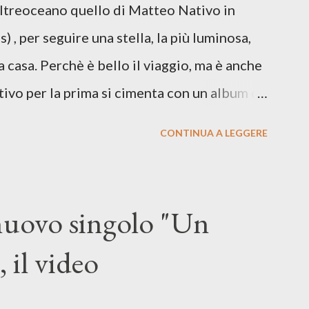
Oltreoceano quello di Matteo Nativo in
 dichiarazione d’intenti: Cico Messina apre
 , per seguire una stella, la più luminosa,
 con una composizi...
a casa. Perchè è bello il viaggio, ma è anche
tivo per la prima si cimenta con un album di
indubbiamente matura e consapevole oltre che
CONTINUA A LEGGERE
ra: Francesco Moneti (violino), Bob
ingrone (chitarra), Lele Fontana (piano e
dia Moretti (cori) e con l'apporto e la
 nuovo singolo "Un
onti. Perdersi. Dicevamo. Ed è da qui che il
 il video
sicale, con " Che ora è" , raccontando la
enso di sconfitta e del caldo afoso che