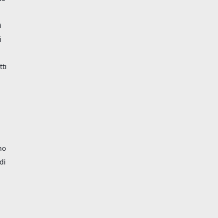
i
i
tti
no
di