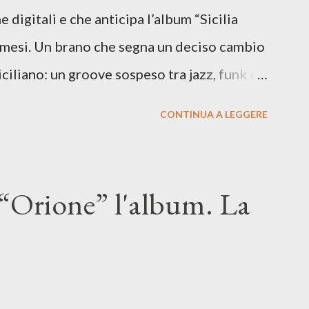
e digitali e che anticipa l’album “Sicilia
i mesi. Un brano che segna un deciso cambio
siciliano: un groove sospeso tra jazz, funk e
o tra italiano e siciliano, e un’urgenza
CONTINUA A LEGGERE
so del presente. ASCOLTA IL BRANO SU
SU TUTTE LE PIATTAFORME DIGITALI Il
n momento di blocco creativo, in un tempo
“Orione” l'album. La
ento e tensioni globali. La canzone
 e perfino di esistere, sotto il peso della
ia d’uscita, una forma di assoluzione, nel
re respiro anche quando l’aria sembra farsi