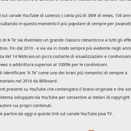
008 sul canale YouTube di Lorenzo ) conta più di 36M di views, 156 ann
 risultando in questo momento il più popolare di sempre per Jovanott
di ‘A Te’ sia diventato un grande classico romantico e a tutti gli effe
ntino. Fin dal 2010 - e via via in modo sempre più evidente negli anni
nza del 14 febbraio un picco costante di visualizzazioni e condivisioni
views o addirittura superiori al 1000% per le condivisioni.
di identificare “A Te” come uno dei brani più romantici di sempre a
moniato nel 2016 da Billboard .
tenti presenti su YouTube che contengono il brano originale e che so
l sistema sviluppato da YouTube per consentire ai titolari di copyright 
d’autore sui propri contenuti.
bile partire da oggi a questo link sul canale YouTube Jova TV .