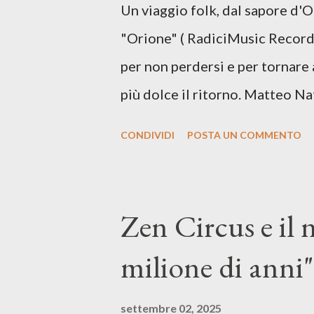
Un viaggio folk, dal sapore d'
più densa. Il brano è anche una
"Orione" ( RadiciMusic Records)
il suo nuovo percorso artistico
per non perdersi e per tornare 
più dolce il ritorno. Matteo Na
inediti e ci arriva ad un'età 
CONDIVIDI
POSTA UN COMMENTO
con ottimi compagni di avventu
Mangione (armonica), Michele M
hammond), Elisa Barducci e Clau
Zen Circus e il
voce della cantautrice Silvia C
milione di anni",
nostro inizia questo concept mu
separazione dalla moglie, del s
settembre 02, 2025