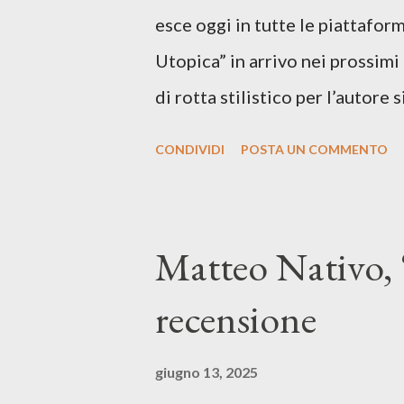
esce oggi in tutte le piattaform
Utopica” in arrivo nei prossim
di rotta stilistico per l’autore 
canzone d’autore, un testo ibrid
CONDIVIDI
POSTA UN COMMENTO
espressiva che riflette il pe
SPOTIFY ASCOLTA IL BRANO 
testo di Luna Torta nasce in u
Matteo Nativo, 
segnato da guerre, disorientam
recensione
racconta la difficoltà di creare,
realtà. Ma lo fa cercando una v
giugno 13, 2025
vivere e nel suonare, nel trova