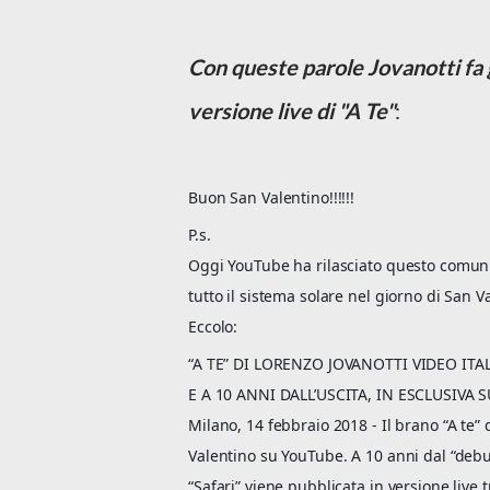
Con queste parole Jovanotti fa gl
versione live di "A Te"
:
Buon San Valentino!!!!!!
P.s.
Oggi YouTube ha rilasciato questo comunica
tutto il sistema solare nel giorno di San
Eccolo:
“A TE” DI LORENZO JOVANOTTI VIDEO IT
E A 10 ANNI DALL’USCITA, IN ESCLUSIVA 
Milano, 14 febbraio 2018 - Il brano “A te” 
Valentino su YouTube. A 10 anni dal “debut
“Safari” viene pubblicata in versione live