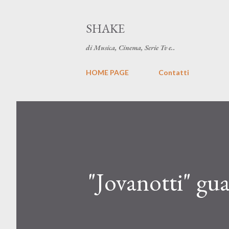
SHAKE
di Musica, Cinema, Serie Tv e..
HOME PAGE
Contatti
"Jovanotti" gu