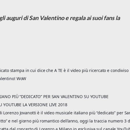
i auguri di San Valentino e regala ai suoi fans la
to stampa in cui dice che A TE è il video più ricercato e condiviso 
 Valentino! WoW
ALIANO PIÙ “DEDICATO” PER SAN VALENTINO SU YOUTUBE
SU YOUTUBE LA VERSIONE LIVE 2018
di Lorenzo Jovanotti è il video musicale italiano più “dedicato” per Sa
to” e nel giorno più romantico dell’anno, oggi la traccia numero 3 d
 tratta dal concerto di Lorenzo a Milano in esclusiva sul canale YouTu