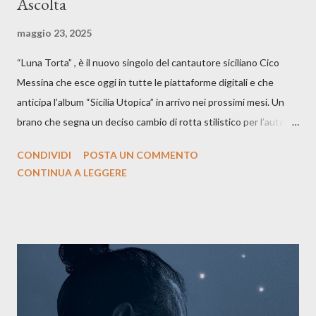
Ascolta
maggio 23, 2025
“Luna Torta” , è il nuovo singolo del cantautore siciliano Cico
Messina che esce oggi in tutte le piattaforme digitali e che
anticipa l’album “Sicilia Utopica” in arrivo nei prossimi mesi. Un
brano che segna un deciso cambio di rotta stilistico per l’autore
siciliano: un groove sospeso tra jazz, funk e canzone d’autore, un
CONDIVIDI
POSTA UN COMMENTO
testo ibrido tra italiano e siciliano, e un’urgenza espressiva che
CONTINUA A LEGGERE
riflette il peso del presente. ASCOLTA IL BRANO SU SPOTIFY
ASCOLTA IL BRANO SU TUTTE LE PIATTAFORME DIGITALI
Il testo di Luna Torta nasce in un momento di blocco creativo, in
un tempo segnato da guerre, disorientamento e tensioni globali.
La canzone racconta la difficoltà di creare, e perfino di esistere,
sotto il peso della realtà. Ma lo fa cercando una via d’uscita, una
forma di assoluzione, nel vivere e nel suonare, nel trovare respiro