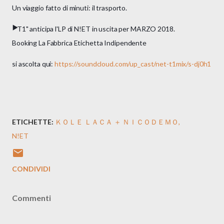
Un viaggio fatto di minuti: il trasporto.
▶️
"T1" anticipa l'LP di N!ET in uscita per MARZO 2018.
Booking La Fabbrica Etichetta Indipendente​
si ascolta qui:
https://soundcloud.com/up_cast/net-t1mix/s-dj0h1
ETICHETTE:
ＫＯＬＥ ＬＡＣＡ ＋ ＮＩＣＯＤＥＭＯ
N!ET
CONDIVIDI
Commenti