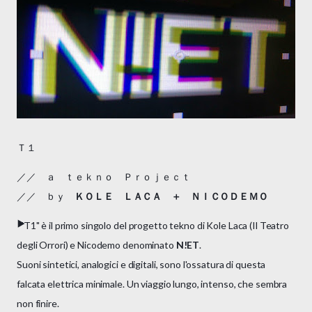
Ｔ１
／／ ａ ｔｅｋｎｏ Ｐｒｏｊｅｃｔ
／／ ｂｙ
ＫＯＬＥ ＬＡＣＡ ＋ ＮＩＣＯＤＥＭＯ
▶️
"T1" è il primo singolo del progetto tekno di Kole Laca (Il Teatro
degli Orrori​) e Nicodemo​ denominato
N!ET
.
Suoni sintetici, analogici e digitali, sono l'ossatura di questa
falcata elettrica minimale. Un viaggio lungo, intenso, che sembra
non finire.