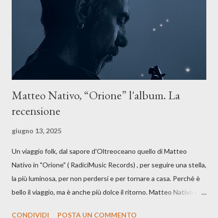
anche quando l’aria sembra farsi più densa. Il brano è anche una
dichiarazione d’intenti: Cico Messina apre il suo nuovo percorso
artistico con una composizi...
Matteo Nativo, “Orione” l'album. La
recensione
giugno 13, 2025
Un viaggio folk, dal sapore d'Oltreoceano quello di Matteo
Nativo in "Orione" ( RadiciMusic Records) , per seguire una stella,
la più luminosa, per non perdersi e per tornare a casa. Perchè è
bello il viaggio, ma è anche più dolce il ritorno. Matteo Nativo per
la prima si cimenta con un album di inediti e ci arriva ad un'età
CONDIVIDI
POSTA UN COMMENTO