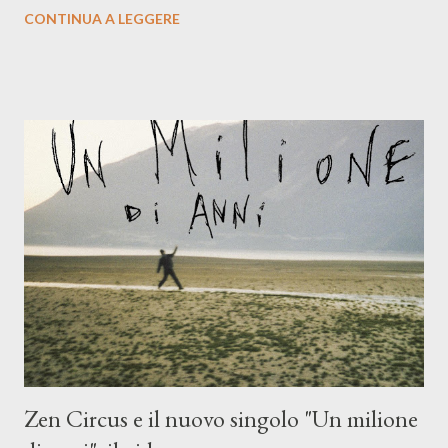
indubbiamente matura e consapevole oltre che con ottimi
CONTINUA A LEGGERE
compagni di avventura: Francesco Moneti (violino), Bob
Mangione (armonica), Michele Mingrone (chitarra), Lele Fontana
(piano e hammond), Elisa Barducci e Claudia Moretti (cori) e con
l'apporto e la voce della cantautrice Silvia Conti. Perdersi.
Dicevamo. Ed è da qui che il nostro inizia questo concept
musicale, con " Che ora è" , raccontando la separazione dalla
moglie, del senso di sconfitta e del caldo afoso che opprime,
giusta condizione di sopraffazione: "Non so che ora è, che giorno
è, di questa estate che...". E' raro fare uscire come singolo una
cover, ma...
Zen Circus e il nuovo singolo "Un milione