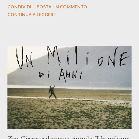
la prima si cimenta con un album di inediti e ci arriva ad un'età
CONDIVIDI
POSTA UN COMMENTO
indubbiamente matura e consapevole oltre che con ottimi
CONTINUA A LEGGERE
compagni di avventura: Francesco Moneti (violino), Bob
Mangione (armonica), Michele Mingrone (chitarra), Lele Fontana
(piano e hammond), Elisa Barducci e Claudia Moretti (cori) e con
l'apporto e la voce della cantautrice Silvia Conti. Perdersi.
Dicevamo. Ed è da qui che il nostro inizia questo concept
musicale, con " Che ora è" , raccontando la separazione dalla
moglie, del senso di sconfitta e del caldo afoso che opprime,
giusta condizione di sopraffazione: "Non so che ora è, che giorno
è, di questa estate che...". E' raro fare uscire come singolo una
cover, ma...
Zen Circus e il nuovo singolo "Un milione