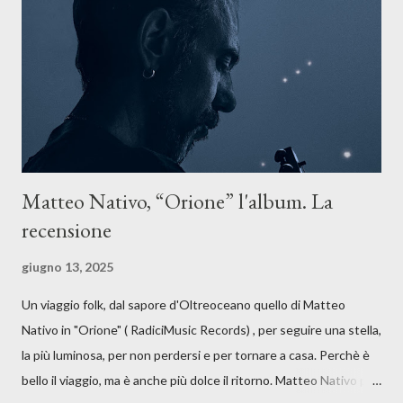
forma di assoluzione, nel vivere e nel suonare, nel trovare respiro
anche quando l’aria sembra farsi più densa. Il brano è anche una
dichiarazione d’intenti: Cico Messina apre il suo nuovo percorso
artistico con una composizi...
Matteo Nativo, “Orione” l'album. La
recensione
giugno 13, 2025
Un viaggio folk, dal sapore d'Oltreoceano quello di Matteo
Nativo in "Orione" ( RadiciMusic Records) , per seguire una stella,
la più luminosa, per non perdersi e per tornare a casa. Perchè è
bello il viaggio, ma è anche più dolce il ritorno. Matteo Nativo per