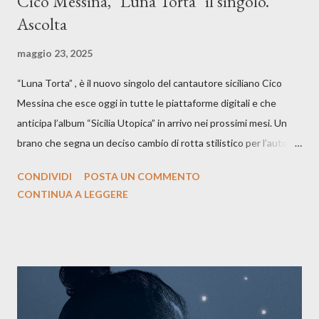
Cico Messina, "Luna Torta" il singolo.
Ascolta
maggio 23, 2025
“Luna Torta” , è il nuovo singolo del cantautore siciliano Cico
Messina che esce oggi in tutte le piattaforme digitali e che
anticipa l’album “Sicilia Utopica” in arrivo nei prossimi mesi. Un
brano che segna un deciso cambio di rotta stilistico per l’autore
siciliano: un groove sospeso tra jazz, funk e canzone d’autore, un
CONDIVIDI
POSTA UN COMMENTO
testo ibrido tra italiano e siciliano, e un’urgenza espressiva che
CONTINUA A LEGGERE
riflette il peso del presente. ASCOLTA IL BRANO SU SPOTIFY
ASCOLTA IL BRANO SU TUTTE LE PIATTAFORME DIGITALI
Il testo di Luna Torta nasce in un momento di blocco creativo, in
un tempo segnato da guerre, disorientamento e tensioni globali.
La canzone racconta la difficoltà di creare, e perfino di esistere,
sotto il peso della realtà. Ma lo fa cercando una via d’uscita, una