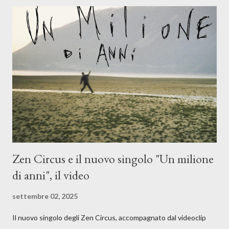
l'apporto e la voce della cantautrice Silvia Conti. Perdersi.
Dicevamo. Ed è da qui che il nostro inizia questo concept
musicale, con " Che ora è" , raccontando la separazione dalla
moglie, del senso di sconfitta e del caldo afoso che opprime,
giusta condizione di sopraffazione: "Non so che ora è, che giorno
è, di questa estate che...". E' raro fare uscire come singolo una
cover, ma...
Zen Circus e il nuovo singolo "Un milione
di anni", il video
settembre 02, 2025
Il nuovo singolo degli Zen Circus, accompagnato dal videoclip