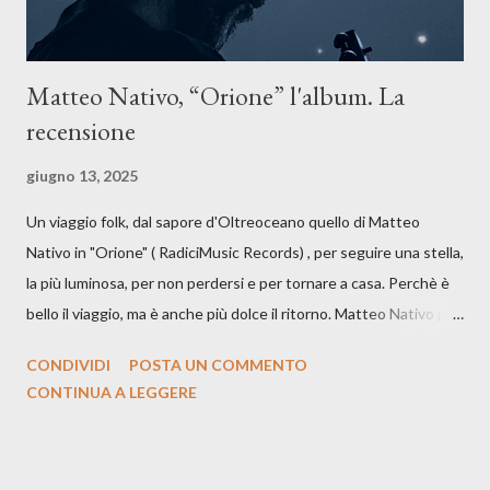
Matteo Nativo, “Orione” l'album. La
recensione
giugno 13, 2025
Un viaggio folk, dal sapore d'Oltreoceano quello di Matteo
Nativo in "Orione" ( RadiciMusic Records) , per seguire una stella,
la più luminosa, per non perdersi e per tornare a casa. Perchè è
bello il viaggio, ma è anche più dolce il ritorno. Matteo Nativo per
la prima si cimenta con un album di inediti e ci arriva ad un'età
CONDIVIDI
POSTA UN COMMENTO
indubbiamente matura e consapevole oltre che con ottimi
CONTINUA A LEGGERE
compagni di avventura: Francesco Moneti (violino), Bob
Mangione (armonica), Michele Mingrone (chitarra), Lele Fontana
(piano e hammond), Elisa Barducci e Claudia Moretti (cori) e con