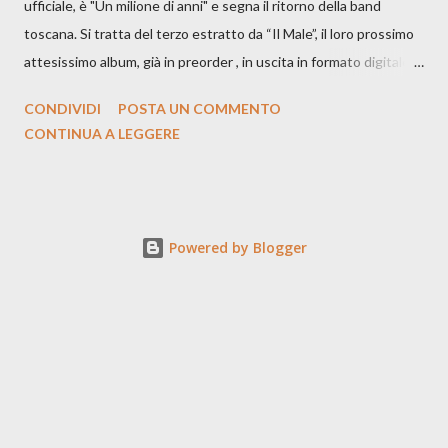
ufficiale, è "Un milione di anni" e segna il ritorno della band
toscana. Si tratta del terzo estratto da “Il Male”, il loro prossimo
attesissimo album, già in preorder , in uscita in formato digitale il
25 settembre e formato fisico il 26 settembre, per Carosello
CONDIVIDI
POSTA UN COMMENTO
Records. GUARDA IL VIDEO: CREDITI Produced by A71
CONTINUA A LEGGERE
Studios Directed by Asia J. Lanni x Mòndeis Co-Director:
Francesca Bani DOP: Sergio Bagnoli Camera Op: Francesco
Mancusi Edit: Asia J. Lanni Color: Sergio Bagnoli Thanks to
Boris Pimenov, Sartoria Caronte Photos by: Caroline Tideman,
Powered by Blogger
Alice Pedroletti, Ilaria Magliocchetti Lombi, Maria Radicchi,
Annapaola Martin ecc. “Cosa potrebbero capire di noi gli
archeologi di un futuro lontanissimo, scavando fino a trovare i
nostri resti? Fra un milione di anni l’essere umano proverà ancora
dolore? Esisteremo ancora? Sarà finita l’epoca manicheista del
Bene contro il Male? Di que...