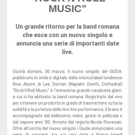
MUSIC"
Un grande ritorno per la band romana
che esce con un nuovo singolo e
annuncia una serie di importanti date
live.
Uscirà domani, 30 marzo, il nuovo singolo dei GIUDA:
pubblicato in vinile e digitale dalla storica label londinese
Rise Above di Lee Dorrian (Napalm Death, Cathedral)
"Rock'n'Roll Music" è l'ennesima grande cavalcata glam
a cui ci ha abituato la band romana. Registrato dal vivo
per ottenere un prodotto in grado di trasmettere tutta la
solidità e la potenza delle loro live performance, il brano è
accompagnato dal bellissimo video, girato in pellicola e
dal sapore anni '80, firmato dal regista Nicola Piovesan.
Oltre all'uscita del nuovo singolo i Giuda annunciano una
serie di concerti, tra cui una data a Roma lunedì