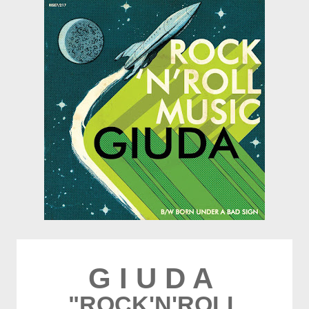
G I U D A
"ROCK'N'ROLL