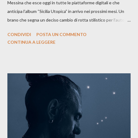
Messina che esce oggi in tutte le piattaforme digitali e che
anticipa l’album “Sicilia Utopica” in arrivo nei prossimi mesi. Un
brano che segna un deciso cambio di rotta stilistico per l’autore
siciliano: un groove sospeso tra jazz, funk e canzone d’autore, un
CONDIVIDI
POSTA UN COMMENTO
testo ibrido tra italiano e siciliano, e un’urgenza espressiva che
CONTINUA A LEGGERE
riflette il peso del presente. ASCOLTA IL BRANO SU SPOTIFY
ASCOLTA IL BRANO SU TUTTE LE PIATTAFORME DIGITALI
Il testo di Luna Torta nasce in un momento di blocco creativo, in
un tempo segnato da guerre, disorientamento e tensioni globali.
La canzone racconta la difficoltà di creare, e perfino di esistere,
sotto il peso della realtà. Ma lo fa cercando una via d’uscita, una
forma di assoluzione, nel vivere e nel suonare, nel trovare respiro
anche quando l’aria sembra farsi più densa. Il brano è anche una
dichiarazione d’intenti: Cico Messina apre il suo nuovo percorso
artistico con una composizi...