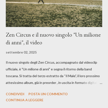
cover, ma...
Zen Circus e il nuovo singolo "Un milione
di anni", il video
settembre 02, 2025
Il nuovo singolo degli Zen Circus, accompagnato dal videoclip
ufficiale, è "Un milione di anni" e segna il ritorno della band
toscana. Si tratta del terzo estratto da “Il Male”, il loro prossimo
attesissimo album, già in preorder , in uscita in formato digitale il
25 settembre e formato fisico il 26 settembre, per Carosello
CONDIVIDI
POSTA UN COMMENTO
Records. GUARDA IL VIDEO: CREDITI Produced by A71
CONTINUA A LEGGERE
Studios Directed by Asia J. Lanni x Mòndeis Co-Director: