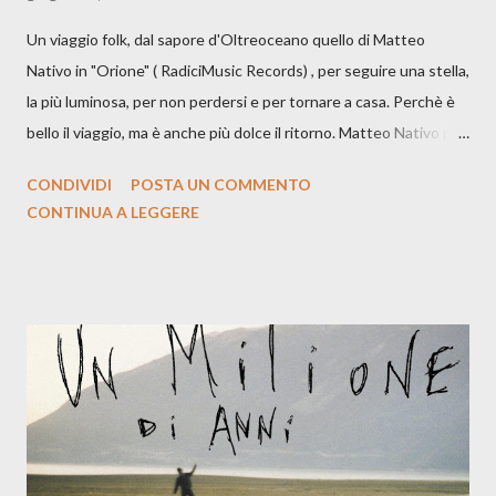
Un viaggio folk, dal sapore d'Oltreoceano quello di Matteo
Nativo in "Orione" ( RadiciMusic Records) , per seguire una stella,
la più luminosa, per non perdersi e per tornare a casa. Perchè è
bello il viaggio, ma è anche più dolce il ritorno. Matteo Nativo per
la prima si cimenta con un album di inediti e ci arriva ad un'età
CONDIVIDI
POSTA UN COMMENTO
indubbiamente matura e consapevole oltre che con ottimi
CONTINUA A LEGGERE
compagni di avventura: Francesco Moneti (violino), Bob
Mangione (armonica), Michele Mingrone (chitarra), Lele Fontana
(piano e hammond), Elisa Barducci e Claudia Moretti (cori) e con
l'apporto e la voce della cantautrice Silvia Conti. Perdersi.
Dicevamo. Ed è da qui che il nostro inizia questo concept
musicale, con " Che ora è" , raccontando la separazione dalla
moglie, del senso di sconfitta e del caldo afoso che opprime,
giusta condizione di sopraffazione: "Non so che ora è, che giorno
è, di questa estate che...". E' raro fare uscire come singolo una