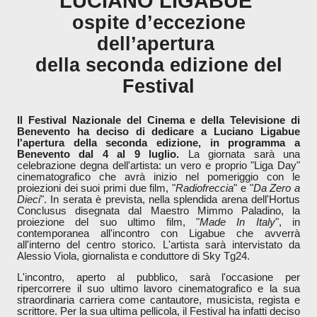
LUCIANO LIGABUE
ospite d’eccezione
dell’apertura
della seconda edizione del
Festival
Il Festival Nazionale del Cinema e della Televisione di
Benevento ha deciso di dedicare a Luciano Ligabue
l'apertura della seconda edizione, in programma a
Benevento dal 4 al 9 luglio.
La giornata sarà una
celebrazione degna dell'artista: un vero e proprio "Liga Day"
cinematografico che avrà inizio nel pomeriggio con le
proiezioni dei suoi primi due film, "
Radiofreccia
" e "
Da Zero a
Dieci
". In serata è prevista, nella splendida arena dell'Hortus
Conclusus disegnata dal Maestro Mimmo Paladino, la
proiezione del suo ultimo film, "
Made In Italy
", in
contemporanea all'incontro con Ligabue che avverrà
all'interno del centro storico. L'artista sarà intervistato da
Alessio Viola, giornalista e conduttore di Sky Tg24.
L'incontro, aperto al pubblico, sarà l'occasione per
ripercorrere il suo ultimo lavoro cinematografico e la sua
straordinaria carriera come cantautore, musicista, regista e
scrittore. Per la sua ultima pellicola, il Festival ha infatti deciso