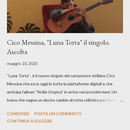
Cico Messina, "Luna Torta" il singolo.
Ascolta
maggio 23, 2025
“Luna Torta” , è il nuovo singolo del cantautore siciliano Cico
Messina che esce oggi in tutte le piattaforme digitali e che
anticipa l’album “Sicilia Utopica” in arrivo nei prossimi mesi. Un
brano che segna un deciso cambio di rotta stilistico per l’autore
siciliano: un groove sospeso tra jazz, funk e canzone d’autore, un
CONDIVIDI
POSTA UN COMMENTO
testo ibrido tra italiano e siciliano, e un’urgenza espressiva che
CONTINUA A LEGGERE
riflette il peso del presente. ASCOLTA IL BRANO SU SPOTIFY