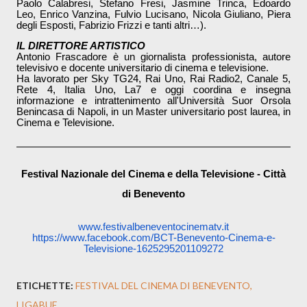
Paolo Calabresi, Stefano Fresi, Jasmine Trinca, Edoardo
Leo, Enrico Vanzina, Fulvio Lucisano, Nicola Giuliano, Piera
degli Esposti, Fabrizio Frizzi e tanti altri…).
IL DIRETTORE ARTISTICO
Antonio Frascadore è un giornalista professionista, autore
televisivo e docente universitario di cinema e televisione.
Ha lavorato per Sky TG24, Rai Uno, Rai Radio2, Canale 5,
Rete 4, Italia Uno, La7 e oggi coordina e insegna
informazione e intrattenimento all'Università Suor Orsola
Benincasa di Napoli, in un Master universitario post laurea, in
Cinema e Televisione.
Festival Nazionale del Cinema e della Televisione - Città
di Benevento
www.festivalbeneventocinematv.
it
https://www.facebook.com/BCT-
Benevento-Cinema-e-
Televisione-1625295201109272
ETICHETTE:
FESTIVAL DEL CINEMA DI BENEVENTO
LIGABUE