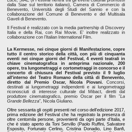
dalla Siae sul territorio italiano), Camera di Commercio di
Benevento, Università degli Studi del Sannio e con la
collaborazione del Comune di Benevento e del Multisala
Gaveli di Benevento.
Il Festival è realizzato con la media partnership di Discovery
Italia e della Rai, con Rai Movie. E' inoltre realizzato in
collaborazione con l'Italian International Film.
La Kermesse, nei cinque giorni di Manifestazione, copre
tutto il centro storico della città, con più di cinquanta
eventi nei cinque giorni del Festival, 4 eventi teatrali in
chiave cinematografica in anteprima nazionale, 200
opere, tra lungometraggi e cortometraggi in concorso e il
concerto di chiusura del Festival previsto il 9 luglio
all'interno del Teatro Romano della città di Benevento,
diretto dal Premio Oscar, Nicola Piovani.
Concorsi,
destinati ai lungometraggi indipendenti e ai lungometraggi
riconosciuti di interesse culturale dal Mibact, diretti dal
produttore cinematografico, premio Oscar per il film "
La
Grande Bellezza
", Nicola Giuliano.
Oltre sessanta gli ospiti presenti nel corso dell'edizione 2017,
prima edizione del Festival che ha registrato la presenza di
oltre centomila persone, provenienti da ogni parte d'Italia, e
che è stato aperto da Toni Servillo (Paolo Ruffini, Salvatore
Esposito, Fortunato Cerlino, Cristina Donadio, Lino Banfi,