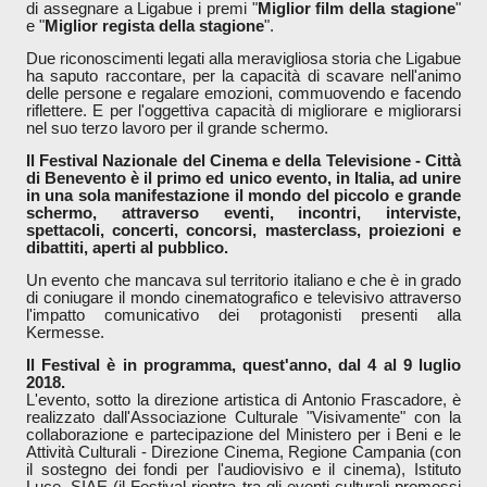
di assegnare a Ligabue i premi "
Miglior film della stagione
"
e "
Miglior regista della stagione
".
Due riconoscimenti legati alla meravigliosa storia che Ligabue
ha saputo raccontare, per la capacità di scavare nell'animo
delle persone e regalare emozioni, commuovendo e facendo
riflettere. E per l'oggettiva capacità di migliorare e migliorarsi
nel suo terzo lavoro per il grande schermo.
Il Festival Nazionale del Cinema e della Televisione - Città
di Benevento è il primo ed unico evento, in Italia, ad unire
in una sola manifestazione il mondo del piccolo e grande
schermo, attraverso eventi, incontri, interviste,
spettacoli, concerti, concorsi, masterclass, proiezioni e
dibattiti, aperti al pubblico.
Un evento che mancava sul territorio italiano e che è in grado
di coniugare il mondo cinematografico e televisivo attraverso
l'impatto comunicativo dei protagonisti presenti alla
Kermesse.
Il Festival è in programma, quest'anno, dal 4 al 9 luglio
2018.
L'evento, sotto la direzione artistica di Antonio Frascadore, è
realizzato dall'Associazione Culturale "Visivamente" con la
collaborazione e partecipazione del Ministero per i Beni e le
Attività Culturali - Direzione Cinema, Regione Campania (con
il sostegno dei fondi per l'audiovisivo e il cinema), Istituto
Luce, SIAE (il Festival rientra tra gli eventi culturali promossi