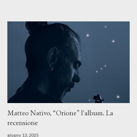
ASCOLTA IL BRANO SU TUTTE LE PIATTAFORME DIGITALI
Il testo di Luna Torta nasce in un momento di blocco creativo, in
un tempo segnato da guerre, disorientamento e tensioni globali.
La canzone racconta la difficoltà di creare, e perfino di esistere,
sotto il peso della realtà. Ma lo fa cercando una via d’uscita, una
forma di assoluzione, nel vivere e nel suonare, nel trovare respiro
anche quando l’aria sembra farsi più densa. Il brano è anche una
dichiarazione d’intenti: Cico Messina apre il suo nuovo percorso
artistico con una composizi...
Matteo Nativo, “Orione” l'album. La
recensione
giugno 13, 2025