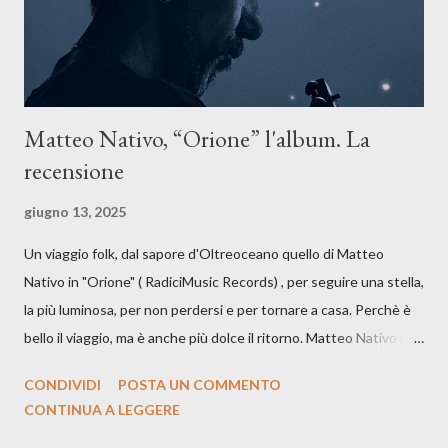
artistico con una composizi...
Matteo Nativo, “Orione” l'album. La
recensione
giugno 13, 2025
Un viaggio folk, dal sapore d'Oltreoceano quello di Matteo
Nativo in "Orione" ( RadiciMusic Records) , per seguire una stella,
la più luminosa, per non perdersi e per tornare a casa. Perchè è
bello il viaggio, ma è anche più dolce il ritorno. Matteo Nativo per
la prima si cimenta con un album di inediti e ci arriva ad un'età
CONDIVIDI
POSTA UN COMMENTO
indubbiamente matura e consapevole oltre che con ottimi
CONTINUA A LEGGERE
compagni di avventura: Francesco Moneti (violino), Bob