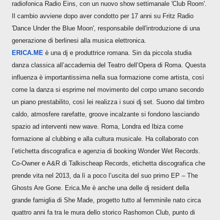
radiofonica Radio Eins, con un nuovo show settimanale 'Club Room'.
Il cambio avviene dopo aver condotto per 17 anni su Fritz Radio
'Dance Under the Blue Moon', responsabile dell'introduzione di una
generazione di berlinesi alla musica elettronica.
ERICA.ME
è una dj e produttrice romana. Sin da piccola studia
danza classica all’accademia del Teatro dell’Opera di Roma. Questa
influenza è importantissima nella sua formazione come artista, così
come la danza si esprime nel movimento del corpo umano secondo
un piano prestabilito, così lei realizza i suoi dj set. Suono dal timbro
caldo, atmosfere rarefatte, groove incalzante si fondono lasciando
spazio ad interventi new wave. Roma, Londra ed Ibiza come
formazione al clubbing e alla cultura musicale. Ha collaborato con
l’etichetta discografica e agenzia di booking Wonder Wet Records.
Co-Owner e A&R di Talkischeap Records, etichetta discografica che
prende vita nel 2013, da lì a poco l’uscita del suo primo EP – The
Ghosts Are Gone. Erica.Me è anche una delle dj resident della
grande famiglia di She Made, progetto tutto al femminile nato circa
quattro anni fa tra le mura dello storico Rashomon Club, punto di