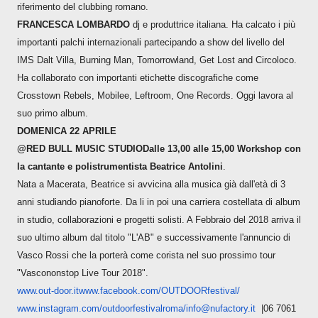
riferimento del clubbing romano.
FRANCESCA LOMBARDO
dj e produttrice italiana. Ha calcato i più
importanti palchi internazionali partecipando a show del livello del
IMS Dalt Villa, Burning Man, Tomorrowland, Get Lost and Circoloco.
Ha collaborato con importanti etichette discografiche come
Crosstown Rebels, Mobilee, Leftroom, One Records. Oggi lavora al
suo primo album.
DOMENICA 22 APRILE
@RED BULL MUSIC STUDIO
Dalle 13,00 alle 15,00 Workshop con
la cantante e polistrumentista Beatrice Antolini
.
Nata a Macerata, Beatrice si avvicina alla musica già dall'età di 3
anni studiando pianoforte. Da li in poi una carriera costellata di album
in studio, collaborazioni e progetti solisti. A Febbraio del 2018 arriva il
suo ultimo album dal titolo "L'AB" e successivamente l'annuncio di
Vasco Rossi che la porterà come corista nel suo prossimo tour
"Vascononstop Live Tour 2018".
www.out-door.it
www.facebook.com/OUTDOORfestiv
al/
www.instagram.com/outdoorfesti
valroma/
info@nufactory.it
|06 7061