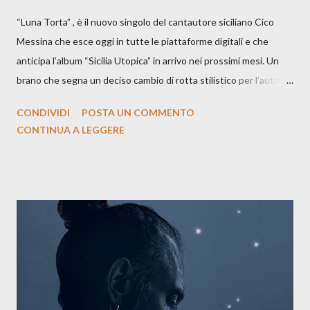
“Luna Torta” , è il nuovo singolo del cantautore siciliano Cico
Messina che esce oggi in tutte le piattaforme digitali e che
anticipa l’album “Sicilia Utopica” in arrivo nei prossimi mesi. Un
brano che segna un deciso cambio di rotta stilistico per l’autore
siciliano: un groove sospeso tra jazz, funk e canzone d’autore, un
CONDIVIDI
POSTA UN COMMENTO
testo ibrido tra italiano e siciliano, e un’urgenza espressiva che
CONTINUA A LEGGERE
riflette il peso del presente. ASCOLTA IL BRANO SU SPOTIFY
ASCOLTA IL BRANO SU TUTTE LE PIATTAFORME DIGITALI
Il testo di Luna Torta nasce in un momento di blocco creativo, in
un tempo segnato da guerre, disorientamento e tensioni globali.
La canzone racconta la difficoltà di creare, e perfino di esistere,
sotto il peso della realtà. Ma lo fa cercando una via d’uscita, una
forma di assoluzione, nel vivere e nel suonare, nel trovare respiro
anche quando l’aria sembra farsi più densa. Il brano è anche una
dichiarazione d’intenti: Cico Messina apre il suo nuovo percorso