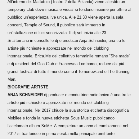
All’interno del Mattatoio (Teatro 2 della Pelanda) viene allestito un
temporary club dove musica e visual si fondono insieme per offrire al
pubblico un’esperienza live unica. Alle 21.30 viene aperta la sala
concerti, Temple of Sound, il pubblico sarà immerso in
un’istallazione di luci sonorizzata. Il dj set inizia alle 23.
Si alternano in consolle le dj e producer Anja Schneider, una tra le
artiste più richieste e apprezzate nel mondo del clubbing
internazionale, Erica.Me del collettivo femminile romano “She made”
e dj resident del Goa Club e Francesca Lombardo, reduce dai più
grandi festival di tutto il mondo come il Tomorrowland e The Burning
Man.
BIOGRAFIE ARTISTE
ANJA SCHNEIDER
dj producer e conduttrice radiofonica è una tra le
artiste più richieste e apprezzate nel mondo del clubbing
internazionale. Nel 2017 chiude la sua storica etichetta discografica
Mobilee e fonda la nuova etichetta Sous Music pubblicando
l’acclamato album SoMe. A completare un anno di cambiamenti nel
2017 si trasferisce in prima serata nella principale emittente