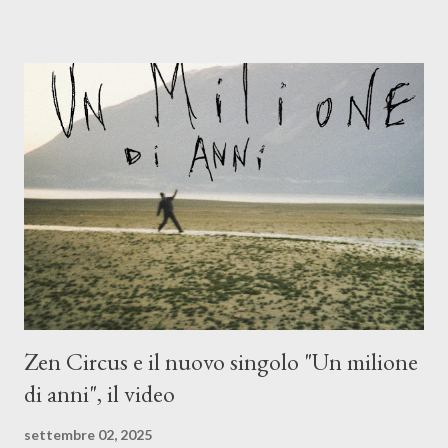
Mangione (armonica), Michele Mingrone (chitarra), Lele Fontana
(piano e hammond), Elisa Barducci e Claudia Moretti (cori) e con
l'apporto e la voce della cantautrice Silvia Conti. Perdersi.
Dicevamo. Ed è da qui che il nostro inizia questo concept
musicale, con " Che ora è" , raccontando la separazione dalla
moglie, del senso di sconfitta e del caldo afoso che opprime,
giusta condizione di sopraffazione: "Non so che ora è, che giorno
è, di questa estate che...". E' raro fare uscire come singolo una
cover, ma...
Zen Circus e il nuovo singolo "Un milione
di anni", il video
settembre 02, 2025