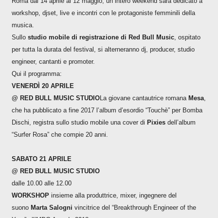
Roma dal 14 aprile al 12 maggio, un intero weekend sarà dedicato a
workshop, djset, live e incontri con le protagoniste femminili della
musica.
Sullo
studio mobile di registrazione di Red Bull Music
, ospitato
per tutta la durata del festival, si alterneranno dj, producer, studio
engineer, cantanti e promoter.
Qui il programma:
VENERDÌ 20 APRILE
@ RED BULL MUSIC STUDIO
La giovane cantautrice romana
Mesa
,
che ha pubblicato a fine 2017 l’album d’esordio “Touchè” per Bomba
Dischi, registra sullo studio mobile una cover di
Pixies
dell’album
“Surfer Rosa” che compie 20 anni.
SABATO 21 APRILE
@ RED BULL MUSIC STUDIO
dalle 10.00 alle 12.00
WORKSHOP
insieme alla produttrice, mixer, ingegnere del
suono
Marta Salogni
vincitrice del “Breakthrough Engineer of the