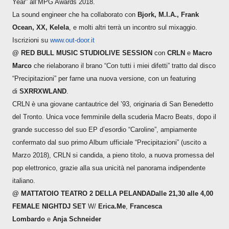
Year” all’MPG Awards 2018.
La sound engineer che ha collaborato con
Bjork, M.I.A., Frank
Ocean, XX, Kelela
, e molti altri terrà un incontro sul mixaggio.
Iscrizioni su
www.out-door.it
@ RED BULL MUSIC STUDIO
LIVE SESSION
con
CRLN
e
Macro
Marco
che rielaborano il brano “Con tutti i miei difetti” tratto dal disco
“Precipitazioni” per farne una nuova versione, con un featuring
di
SXRRXWLAND
.
CRLN è una giovane cantautrice del ’93, originaria di San Benedetto
del Tronto. Unica voce femminile della scuderia Macro Beats, dopo il
grande successo del suo EP d’esordio “Caroline”, ampiamente
confermato dal suo primo Album ufficiale “Precipitazioni” (uscito a
Marzo 2018), CRLN si candida, a pieno titolo, a nuova promessa del
pop elettronico, grazie alla sua unicità nel panorama indipendente
italiano.
@ MATTATOIO TEATRO 2 DELLA PELANDA
Dalle 21,30 alle 4,00
FEMALE NIGHT
DJ SET
W/
Erica.Me
,
Francesca
Lombardo
e
Anja Schneider