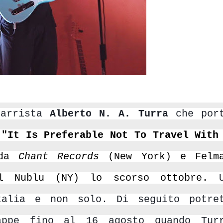
arrista
Alberto N. A. Turra
che por
o
"It Is Preferable Not To Travel With 
da
 Chant Records
 (New York) e Felma
l Nublu (NY) lo scorso ottobre.
U
talia e non solo. Di seguito potre
appe fino al 16 agosto quando Tur