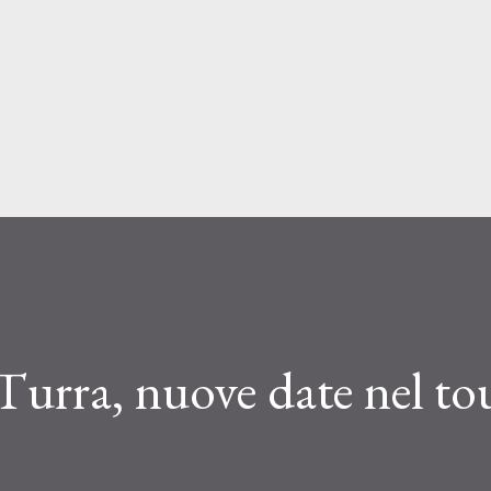
Passa ai contenuti principali
Turra, nuove date nel to