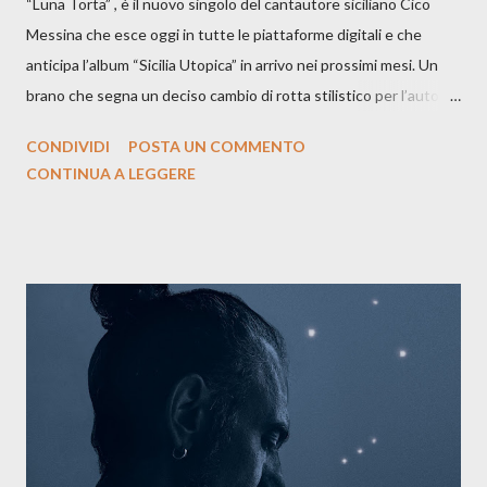
“Luna Torta” , è il nuovo singolo del cantautore siciliano Cico
Messina che esce oggi in tutte le piattaforme digitali e che
anticipa l’album “Sicilia Utopica” in arrivo nei prossimi mesi. Un
brano che segna un deciso cambio di rotta stilistico per l’autore
siciliano: un groove sospeso tra jazz, funk e canzone d’autore, un
CONDIVIDI
POSTA UN COMMENTO
testo ibrido tra italiano e siciliano, e un’urgenza espressiva che
CONTINUA A LEGGERE
riflette il peso del presente. ASCOLTA IL BRANO SU SPOTIFY
ASCOLTA IL BRANO SU TUTTE LE PIATTAFORME DIGITALI
Il testo di Luna Torta nasce in un momento di blocco creativo, in
un tempo segnato da guerre, disorientamento e tensioni globali.
La canzone racconta la difficoltà di creare, e perfino di esistere,
sotto il peso della realtà. Ma lo fa cercando una via d’uscita, una
forma di assoluzione, nel vivere e nel suonare, nel trovare respiro
anche quando l’aria sembra farsi più densa. Il brano è anche una
dichiarazione d’intenti: Cico Messina apre il suo nuovo percorso
artistico con una composizi...