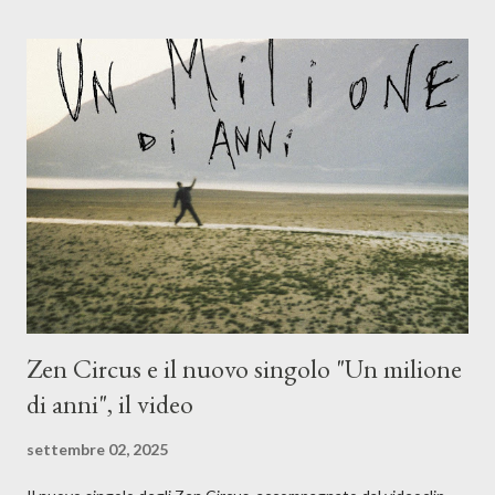
(piano e hammond), Elisa Barducci e Claudia Moretti (cori) e con
l'apporto e la voce della cantautrice Silvia Conti. Perdersi.
Dicevamo. Ed è da qui che il nostro inizia questo concept
musicale, con " Che ora è" , raccontando la separazione dalla
moglie, del senso di sconfitta e del caldo afoso che opprime,
giusta condizione di sopraffazione: "Non so che ora è, che giorno
è, di questa estate che...". E' raro fare uscire come singolo una
cover, ma...
Zen Circus e il nuovo singolo "Un milione
di anni", il video
settembre 02, 2025