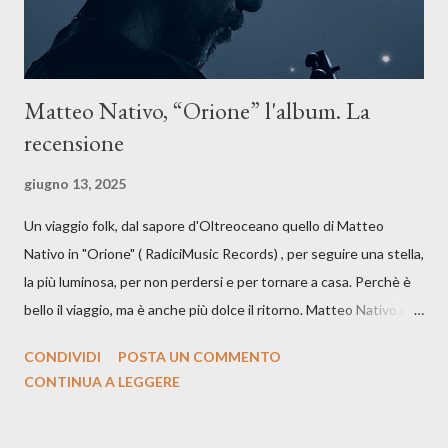
Matteo Nativo, “Orione” l'album. La
recensione
giugno 13, 2025
Un viaggio folk, dal sapore d'Oltreoceano quello di Matteo
Nativo in "Orione" ( RadiciMusic Records) , per seguire una stella,
la più luminosa, per non perdersi e per tornare a casa. Perchè è
bello il viaggio, ma è anche più dolce il ritorno. Matteo Nativo per
la prima si cimenta con un album di inediti e ci arriva ad un'età
CONDIVIDI
POSTA UN COMMENTO
indubbiamente matura e consapevole oltre che con ottimi
CONTINUA A LEGGERE
compagni di avventura: Francesco Moneti (violino), Bob
Mangione (armonica), Michele Mingrone (chitarra), Lele Fontana