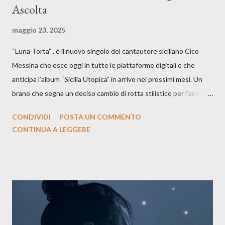
Ascolta
maggio 23, 2025
“Luna Torta” , è il nuovo singolo del cantautore siciliano Cico
Messina che esce oggi in tutte le piattaforme digitali e che
anticipa l’album “Sicilia Utopica” in arrivo nei prossimi mesi. Un
brano che segna un deciso cambio di rotta stilistico per l’autore
siciliano: un groove sospeso tra jazz, funk e canzone d’autore, un
CONDIVIDI
POSTA UN COMMENTO
testo ibrido tra italiano e siciliano, e un’urgenza espressiva che
CONTINUA A LEGGERE
riflette il peso del presente. ASCOLTA IL BRANO SU SPOTIFY
ASCOLTA IL BRANO SU TUTTE LE PIATTAFORME DIGITALI
Il testo di Luna Torta nasce in un momento di blocco creativo, in
un tempo segnato da guerre, disorientamento e tensioni globali.
La canzone racconta la difficoltà di creare, e perfino di esistere,
sotto il peso della realtà. Ma lo fa cercando una via d’uscita, una
forma di assoluzione, nel vivere e nel suonare, nel trovare respiro