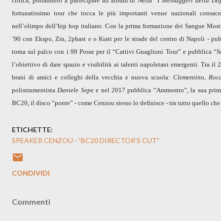
critica, portandolo a partecipare all’album di Neffa “
I Messaggeri della Do
fortunatissimo tour che tocca le più importanti venue nazionali consacr
nell’olimpo dell’hip hop italiano. Con la prima formazione dei Sangue Mostr
’90 con
Ekspo, Zin, 2phast e o Kiatt
per le strade del centro di Napoli - p
torna sul palco con i 99 Posse per il “Cattivi Guaglioni Tour” e pubblica “S
l’obiettivo di dare spazio e visibilità ai talenti napoletani emergenti. Tra il
brani di amici e colleghi della vecchia e nuova scuola:
Clementino, Roc
polistrumentista
Daniele Sepe
e nel 2017 pubblica “Ammostro”, la sua prima 
BC20, il disco “ponte” - come Cenzou stesso lo definisce - tra tutto quello che è
ETICHETTE:
SPEAKER CENZOU - "BC20 DIRECTOR'S CUT"
CONDIVIDI
Commenti