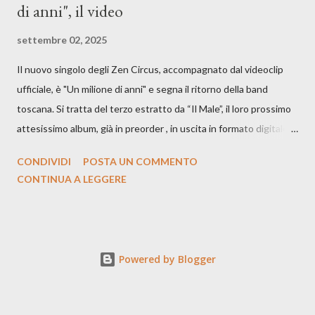
di anni", il video
settembre 02, 2025
Il nuovo singolo degli Zen Circus, accompagnato dal videoclip
ufficiale, è "Un milione di anni" e segna il ritorno della band
toscana. Si tratta del terzo estratto da “Il Male”, il loro prossimo
attesissimo album, già in preorder , in uscita in formato digitale il
25 settembre e formato fisico il 26 settembre, per Carosello
CONDIVIDI
POSTA UN COMMENTO
Records. GUARDA IL VIDEO: CREDITI Produced by A71
CONTINUA A LEGGERE
Studios Directed by Asia J. Lanni x Mòndeis Co-Director:
Francesca Bani DOP: Sergio Bagnoli Camera Op: Francesco
Mancusi Edit: Asia J. Lanni Color: Sergio Bagnoli Thanks to
Boris Pimenov, Sartoria Caronte Photos by: Caroline Tideman,
Powered by Blogger
Alice Pedroletti, Ilaria Magliocchetti Lombi, Maria Radicchi,
Annapaola Martin ecc. “Cosa potrebbero capire di noi gli
archeologi di un futuro lontanissimo, scavando fino a trovare i