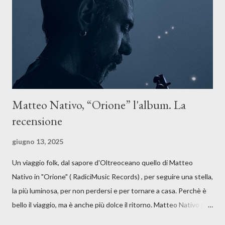
anche quando l’aria sembra farsi più densa. Il brano è anche una
dichiarazione d’intenti: Cico Messina apre il suo nuovo percorso
artistico con una composizi...
Matteo Nativo, “Orione” l'album. La
recensione
giugno 13, 2025
Un viaggio folk, dal sapore d'Oltreoceano quello di Matteo
Nativo in "Orione" ( RadiciMusic Records) , per seguire una stella,
la più luminosa, per non perdersi e per tornare a casa. Perchè è
bello il viaggio, ma è anche più dolce il ritorno. Matteo Nativo per
la prima si cimenta con un album di inediti e ci arriva ad un'età