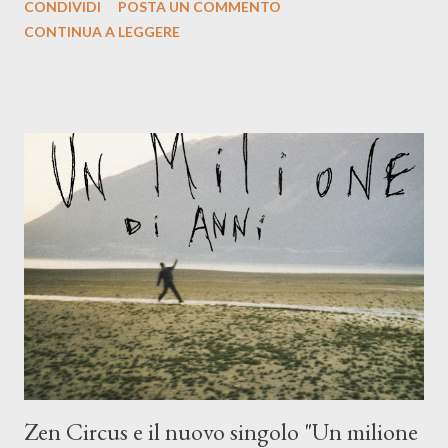
CONDIVIDI
POSTA UN COMMENTO
indubbiamente matura e consapevole oltre che con ottimi
CONTINUA A LEGGERE
compagni di avventura: Francesco Moneti (violino), Bob
Mangione (armonica), Michele Mingrone (chitarra), Lele Fontana
(piano e hammond), Elisa Barducci e Claudia Moretti (cori) e con
l'apporto e la voce della cantautrice Silvia Conti. Perdersi.
Dicevamo. Ed è da qui che il nostro inizia questo concept
musicale, con " Che ora è" , raccontando la separazione dalla
moglie, del senso di sconfitta e del caldo afoso che opprime,
giusta condizione di sopraffazione: "Non so che ora è, che giorno
è, di questa estate che...". E' raro fare uscire come singolo una
cover, ma...
Zen Circus e il nuovo singolo "Un milione