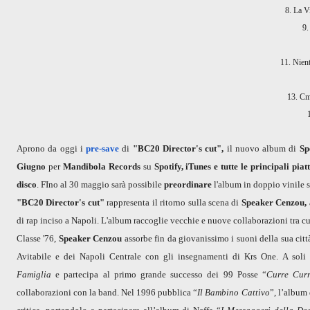
8. La V
9.
11. Nient
13. Cm
Aprono da oggi i
pre-save
di
"BC20 Director's cut",
il nuovo album di
Sp
Giugno
per
Mandibola Records
su
Spotify, iTunes e tutte le principali piat
disco
. FIno al 30 maggio sarà possibile
preordinare
l'album in doppio vinile 
"BC20 Director's cut"
rappresenta il ritorno sulla scena di
Speaker Cenzou,
di rap inciso a Napoli. L'album raccoglie vecchie e nuove collaborazioni tra c
Classe '76,
Speaker Cenzou
assorbe fin da giovanissimo i suoni della sua citt
Avitabile e dei Napoli Centrale con gli insegnamenti di Krs One. A soli
Famiglia
e partecipa al primo grande successo dei 99 Posse “
Curre Cur
collaborazioni con la band. Nel 1996 pubblica “
Il Bambino Cattivo
”, l’album 