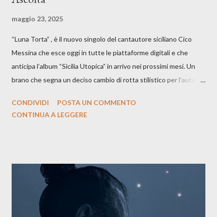
maggio 23, 2025
“Luna Torta” , è il nuovo singolo del cantautore siciliano Cico
Messina che esce oggi in tutte le piattaforme digitali e che
anticipa l’album “Sicilia Utopica” in arrivo nei prossimi mesi. Un
brano che segna un deciso cambio di rotta stilistico per l’autore
siciliano: un groove sospeso tra jazz, funk e canzone d’autore, un
CONDIVIDI
POSTA UN COMMENTO
testo ibrido tra italiano e siciliano, e un’urgenza espressiva che
CONTINUA A LEGGERE
riflette il peso del presente. ASCOLTA IL BRANO SU SPOTIFY
ASCOLTA IL BRANO SU TUTTE LE PIATTAFORME DIGITALI
Il testo di Luna Torta nasce in un momento di blocco creativo, in
un tempo segnato da guerre, disorientamento e tensioni globali.
La canzone racconta la difficoltà di creare, e perfino di esistere,
sotto il peso della realtà. Ma lo fa cercando una via d’uscita, una
forma di assoluzione, nel vivere e nel suonare, nel trovare respiro
anche quando l’aria sembra farsi più densa. Il brano è anche una