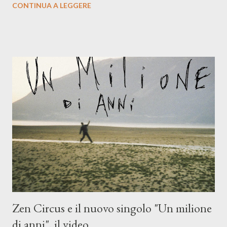
CONTINUA A LEGGERE
compagni di avventura: Francesco Moneti (violino), Bob
Mangione (armonica), Michele Mingrone (chitarra), Lele Fontana
(piano e hammond), Elisa Barducci e Claudia Moretti (cori) e con
l'apporto e la voce della cantautrice Silvia Conti. Perdersi.
Dicevamo. Ed è da qui che il nostro inizia questo concept
musicale, con " Che ora è" , raccontando la separazione dalla
moglie, del senso di sconfitta e del caldo afoso che opprime,
giusta condizione di sopraffazione: "Non so che ora è, che giorno
è, di questa estate che...". E' raro fare uscire come singolo una
cover, ma...
Zen Circus e il nuovo singolo "Un milione
di anni", il video