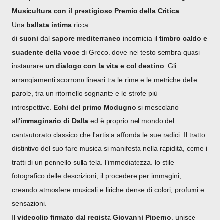
Musicultura con il prestigioso Premio della Critica
.
Una
ballata
intima
ricca
di
suoni
dal
sapore
mediterraneo
incornicia il
timbro caldo e
suadente della voce
di Greco, dove nel testo sembra quasi
instaurare
un dialogo con la vita e col destino
. Gli
arrangiamenti scorrono lineari tra le rime e le metriche delle
parole, tra un ritornello sognante e le strofe più
introspettive.
Echi del primo Modugno
si mescolano
all'
immaginario di Dalla
ed è proprio nel mondo del
cantautorato classico che l'artista affonda le sue radici. Il tratto
distintivo del suo fare musica si manifesta nella rapidità, come i
tratti di un pennello sulla tela, l’immediatezza, lo stile
fotografico delle descrizioni, il procedere per immagini,
creando atmosfere musicali e liriche dense di colori, profumi e
sensazioni.
Il
videoclip firmato dal regista Giovanni Piperno
, unisce