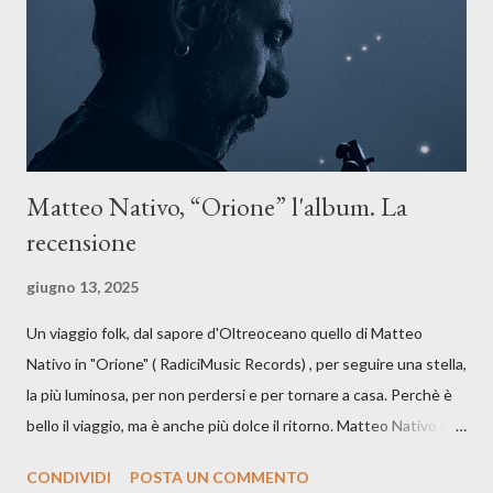
dichiarazione d’intenti: Cico Messina apre il suo nuovo percorso
artistico con una composizi...
Matteo Nativo, “Orione” l'album. La
recensione
giugno 13, 2025
Un viaggio folk, dal sapore d'Oltreoceano quello di Matteo
Nativo in "Orione" ( RadiciMusic Records) , per seguire una stella,
la più luminosa, per non perdersi e per tornare a casa. Perchè è
bello il viaggio, ma è anche più dolce il ritorno. Matteo Nativo per
la prima si cimenta con un album di inediti e ci arriva ad un'età
CONDIVIDI
POSTA UN COMMENTO
indubbiamente matura e consapevole oltre che con ottimi