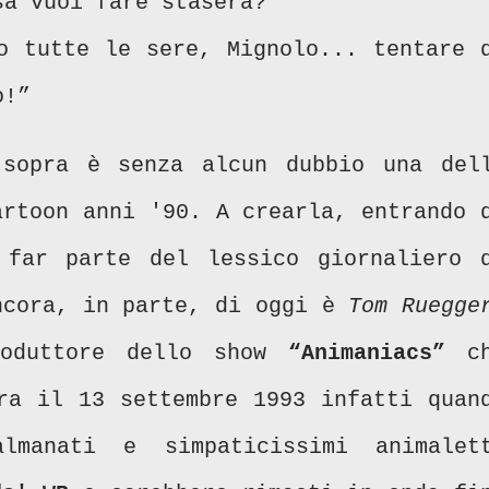
sa vuoi fare stasera?”
o tutte le sere, Mignolo... tentare 
o!”
 sopra è senza alcun dubbio una del
artoon anni '90. A crearla, entrando 
 far parte del lessico giornaliero 
ncora, in parte, di oggi è
Tom Ruegge
roduttore dello show
“Animaniacs”
ch
ra il 13 settembre 1993 infatti quan
lmanati e simpaticissimi animalet