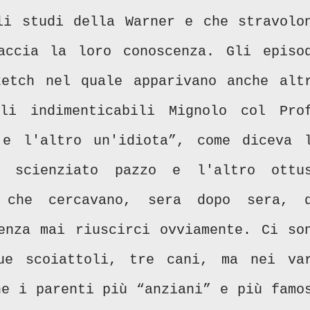
li studi della Warner e che stravolo
accia la loro conoscenza. Gli episo
etch nel quale apparivano anche alt
li indimenticabili Mignolo col Pro
e l'altro un'idiota”, come diceva 
 scienziato pazzo e l'altro ottu
, che cercavano, sera dopo sera, 
enza mai riuscirci ovviamente. Ci so
ue scoiattoli, tre cani, ma nei va
he i parenti più “anziani” e più famo