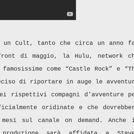
 un Cult, tanto che circa un anno f
front di maggio, la Hulu, network c
 famosissime come “Castle Rock” e “T
eciso di riportare in auge le avventu
ei rispettivi compagni d'avventure p
icialmente oridinate e che dovrebbe
 mesi sul canale on demand. Anche 
 produzione sarà affidata a Stev