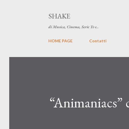
SHAKE
di Musica, Cinema, Serie Tv e..
HOME PAGE
Contatti
“Animaniacs” 