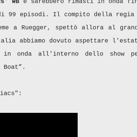
ds' WB
e sarebbero rimasti in onda fi
di 99 episodi. Il compito della regia
eme a Ruegger, spettò allora al gran
alia abbiamo dovuto aspettare l'esta
 in onda all'interno dello show p
e Boat”.
iacs":