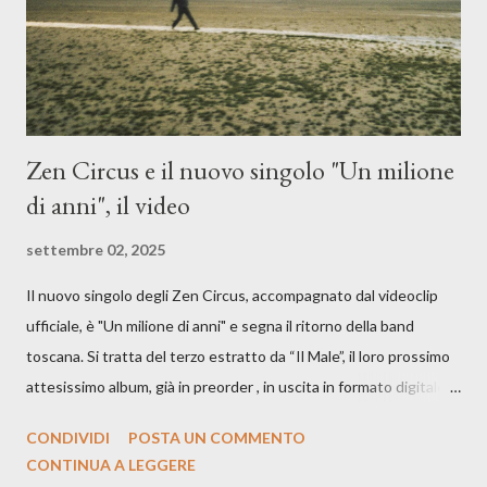
cover, ma...
Zen Circus e il nuovo singolo "Un milione
di anni", il video
settembre 02, 2025
Il nuovo singolo degli Zen Circus, accompagnato dal videoclip
ufficiale, è "Un milione di anni" e segna il ritorno della band
toscana. Si tratta del terzo estratto da “Il Male”, il loro prossimo
attesissimo album, già in preorder , in uscita in formato digitale il
25 settembre e formato fisico il 26 settembre, per Carosello
CONDIVIDI
POSTA UN COMMENTO
Records. GUARDA IL VIDEO: CREDITI Produced by A71
CONTINUA A LEGGERE
Studios Directed by Asia J. Lanni x Mòndeis Co-Director: