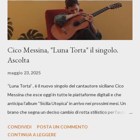
Cico Messina, "Luna Torta" il singolo.
Ascolta
maggio 23, 2025
“Luna Torta” , è il nuovo singolo del cantautore siciliano Cico
Messina che esce oggi in tutte le piattaforme digitali e che
anticipa l’album “Sicilia Utopica” in arrivo nei prossimi mesi. Un
brano che segna un deciso cambio di rotta stilistico per l’autore
siciliano: un groove sospeso tra jazz, funk e canzone d’autore, un
CONDIVIDI
POSTA UN COMMENTO
testo ibrido tra italiano e siciliano, e un’urgenza espressiva che
CONTINUA A LEGGERE
riflette il peso del presente. ASCOLTA IL BRANO SU SPOTIFY