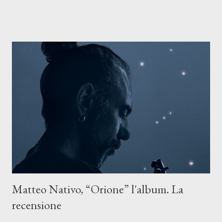
ASCOLTA IL BRANO SU TUTTE LE PIATTAFORME DIGITALI
Il testo di Luna Torta nasce in un momento di blocco creativo, in
un tempo segnato da guerre, disorientamento e tensioni globali.
La canzone racconta la difficoltà di creare, e perfino di esistere,
sotto il peso della realtà. Ma lo fa cercando una via d’uscita, una
forma di assoluzione, nel vivere e nel suonare, nel trovare respiro
anche quando l’aria sembra farsi più densa. Il brano è anche una
dichiarazione d’intenti: Cico Messina apre il suo nuovo percorso
artistico con una composizi...
Matteo Nativo, “Orione” l'album. La
recensione