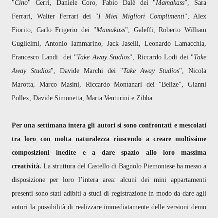
"
Cino
" Cerri, Daniele Coro, Fabio Dalè dei "
Mamakass
”, Sara
Ferrari, Walter Ferrari dei "
I Miei Migliori Complimenti
", Alex
Fiorito, Carlo Frigerio dei "
Mamakass
", Galeffi, Roberto William
Guglielmi, Antonio Iammarino, Jack Jaselli, Leonardo Lamacchia,
Francesco Landi dei "
Take Away
Studios
", Riccardo Lodi dei "
Take
Away Studios
", Davide Marchi dei "
Take Away Studios
", Nicola
Marotta, Marco Masini, Riccardo Montanari dei "Belize", Gianni
Pollex, Davide Simonetta, Marta Venturini e Zibba.
Per una settimana intera gli autori si sono confrontati e mescolati
tra loro con molta naturalezza riuscendo a creare moltissime
composizioni inedite e a dare spazio allo loro massima
creatività.
La struttura del Castello di Bagnolo Piemontese ha messo a
disposizione per loro l’intera area: alcuni dei mini appartamenti
presenti sono stati adibiti a studi di registrazione in modo da dare agli
autori la possibilità di realizzare immediatamente delle versioni demo