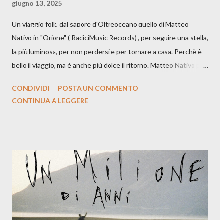
giugno 13, 2025
Un viaggio folk, dal sapore d'Oltreoceano quello di Matteo
Nativo in "Orione" ( RadiciMusic Records) , per seguire una stella,
la più luminosa, per non perdersi e per tornare a casa. Perchè è
bello il viaggio, ma è anche più dolce il ritorno. Matteo Nativo per
la prima si cimenta con un album di inediti e ci arriva ad un'età
CONDIVIDI
POSTA UN COMMENTO
indubbiamente matura e consapevole oltre che con ottimi
CONTINUA A LEGGERE
compagni di avventura: Francesco Moneti (violino), Bob
Mangione (armonica), Michele Mingrone (chitarra), Lele Fontana
(piano e hammond), Elisa Barducci e Claudia Moretti (cori) e con
l'apporto e la voce della cantautrice Silvia Conti. Perdersi.
Dicevamo. Ed è da qui che il nostro inizia questo concept
musicale, con " Che ora è" , raccontando la separazione dalla
moglie, del senso di sconfitta e del caldo afoso che opprime,
giusta condizione di sopraffazione: "Non so che ora è, che giorno
è, di questa estate che...". E' raro fare uscire come singolo una