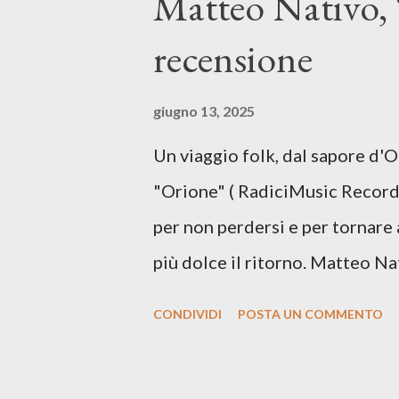
Matteo Nativo, 
segnato da guerre, disorientam
recensione
racconta la difficoltà di creare,
realtà. Ma lo fa cercando una v
giugno 13, 2025
vivere e nel suonare, nel trova
Un viaggio folk, dal sapore d'
più densa. Il brano è anche una
"Orione" ( RadiciMusic Records)
il suo nuovo percorso artistico
per non perdersi e per tornare 
più dolce il ritorno. Matteo Na
inediti e ci arriva ad un'età 
CONDIVIDI
POSTA UN COMMENTO
con ottimi compagni di avventu
Mangione (armonica), Michele M