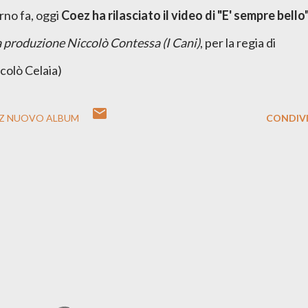
rno fa, oggi
Coez ha rilasciato il video di "E' sempre bello
a produzione Niccolò Contessa (I Cani)
, per la regia di
olò Celaia)
Z NUOVO ALBUM
CONDIVI