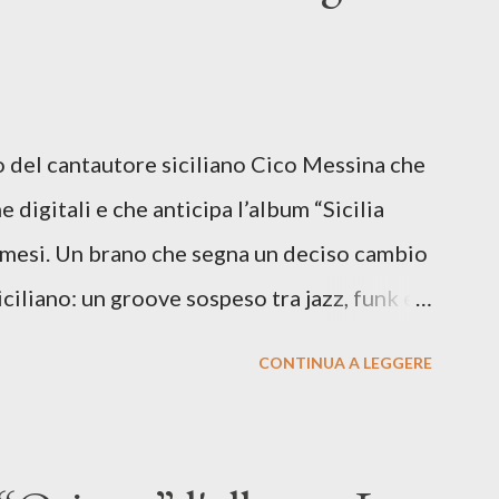
lo del cantautore siciliano Cico Messina che
e digitali e che anticipa l’album “Sicilia
i mesi. Un brano che segna un deciso cambio
siciliano: un groove sospeso tra jazz, funk e
o tra italiano e siciliano, e un’urgenza
CONTINUA A LEGGERE
so del presente. ASCOLTA IL BRANO SU
SU TUTTE LE PIATTAFORME DIGITALI Il
n momento di blocco creativo, in un tempo