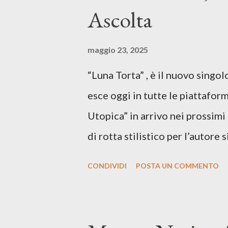
Ascolta
maggio 23, 2025
“Luna Torta” , è il nuovo singo
esce oggi in tutte le piattaform
Utopica” in arrivo nei prossim
di rotta stilistico per l’autore 
canzone d’autore, un testo ibrid
CONDIVIDI
POSTA UN COMMENTO
espressiva che riflette il pe
SPOTIFY ASCOLTA IL BRANO 
testo di Luna Torta nasce in u