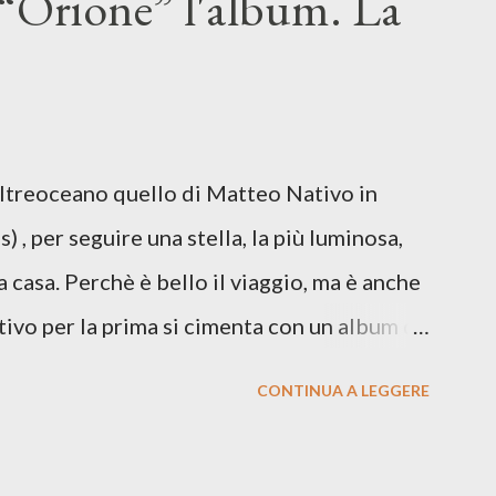
“Orione” l'album. La
ento e tensioni globali. La canzone
 e perfino di esistere, sotto il peso della
ia d’uscita, una forma di assoluzione, nel
re respiro anche quando l’aria sembra farsi
Oltreoceano quello di Matteo Nativo in
 dichiarazione d’intenti: Cico Messina apre
 , per seguire una stella, la più luminosa,
 con una composizi...
a casa. Perchè è bello il viaggio, ma è anche
tivo per la prima si cimenta con un album di
indubbiamente matura e consapevole oltre che
CONTINUA A LEGGERE
ra: Francesco Moneti (violino), Bob
ingrone (chitarra), Lele Fontana (piano e