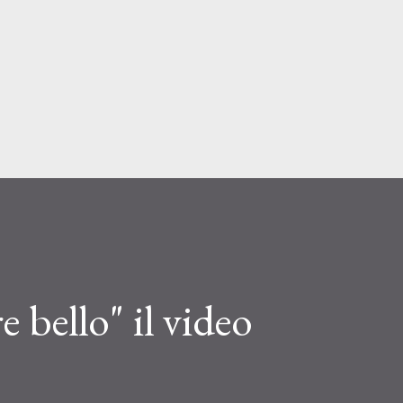
Passa ai contenuti principali
 bello" il video