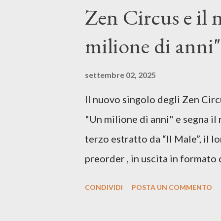
hammond), Elisa Barducci e Clau
Zen Circus e il
voce della cantautrice Silvia C
milione di anni",
nostro inizia questo concept mu
separazione dalla moglie, del s
settembre 02, 2025
opprime, giusta condizione di 
Il nuovo singolo degli Zen Circ
giorno è, di questa estate che..
"Un milione di anni" e segna il 
cover, ma...
terzo estratto da “Il Male”, il 
preorder , in uscita in formato 
26 settembre, per Carosello 
CONDIVIDI
POSTA UN COMMENTO
Produced by A71 Studios Direc
Director: Francesca Bani DOP