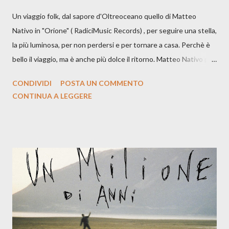
Un viaggio folk, dal sapore d'Oltreoceano quello di Matteo
Nativo in "Orione" ( RadiciMusic Records) , per seguire una stella,
la più luminosa, per non perdersi e per tornare a casa. Perchè è
bello il viaggio, ma è anche più dolce il ritorno. Matteo Nativo per
la prima si cimenta con un album di inediti e ci arriva ad un'età
CONDIVIDI
POSTA UN COMMENTO
indubbiamente matura e consapevole oltre che con ottimi
CONTINUA A LEGGERE
compagni di avventura: Francesco Moneti (violino), Bob
Mangione (armonica), Michele Mingrone (chitarra), Lele Fontana
(piano e hammond), Elisa Barducci e Claudia Moretti (cori) e con
l'apporto e la voce della cantautrice Silvia Conti. Perdersi.
Dicevamo. Ed è da qui che il nostro inizia questo concept
musicale, con " Che ora è" , raccontando la separazione dalla
moglie, del senso di sconfitta e del caldo afoso che opprime,
giusta condizione di sopraffazione: "Non so che ora è, che giorno
è, di questa estate che...". E' raro fare uscire come singolo una