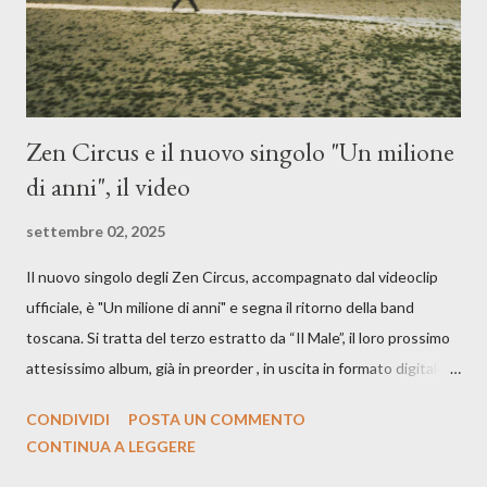
cover, ma...
Zen Circus e il nuovo singolo "Un milione
di anni", il video
settembre 02, 2025
Il nuovo singolo degli Zen Circus, accompagnato dal videoclip
ufficiale, è "Un milione di anni" e segna il ritorno della band
toscana. Si tratta del terzo estratto da “Il Male”, il loro prossimo
attesissimo album, già in preorder , in uscita in formato digitale il
25 settembre e formato fisico il 26 settembre, per Carosello
CONDIVIDI
POSTA UN COMMENTO
Records. GUARDA IL VIDEO: CREDITI Produced by A71
CONTINUA A LEGGERE
Studios Directed by Asia J. Lanni x Mòndeis Co-Director: