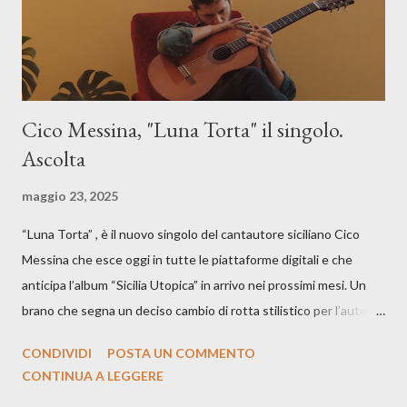
Cico Messina, "Luna Torta" il singolo.
Ascolta
maggio 23, 2025
“Luna Torta” , è il nuovo singolo del cantautore siciliano Cico
Messina che esce oggi in tutte le piattaforme digitali e che
anticipa l’album “Sicilia Utopica” in arrivo nei prossimi mesi. Un
brano che segna un deciso cambio di rotta stilistico per l’autore
siciliano: un groove sospeso tra jazz, funk e canzone d’autore, un
CONDIVIDI
POSTA UN COMMENTO
testo ibrido tra italiano e siciliano, e un’urgenza espressiva che
CONTINUA A LEGGERE
riflette il peso del presente. ASCOLTA IL BRANO SU SPOTIFY