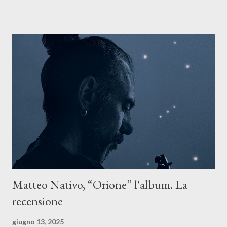
ASCOLTA IL BRANO SU TUTTE LE PIATTAFORME DIGITALI
Il testo di Luna Torta nasce in un momento di blocco creativo, in
un tempo segnato da guerre, disorientamento e tensioni globali.
La canzone racconta la difficoltà di creare, e perfino di esistere,
sotto il peso della realtà. Ma lo fa cercando una via d’uscita, una
forma di assoluzione, nel vivere e nel suonare, nel trovare respiro
anche quando l’aria sembra farsi più densa. Il brano è anche una
dichiarazione d’intenti: Cico Messina apre il suo nuovo percorso
artistico con una composizi...
Matteo Nativo, “Orione” l'album. La
recensione
giugno 13, 2025