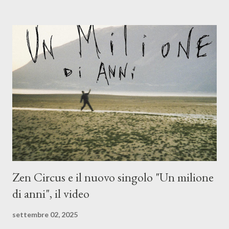
(piano e hammond), Elisa Barducci e Claudia Moretti (cori) e con
l'apporto e la voce della cantautrice Silvia Conti. Perdersi.
Dicevamo. Ed è da qui che il nostro inizia questo concept
musicale, con " Che ora è" , raccontando la separazione dalla
moglie, del senso di sconfitta e del caldo afoso che opprime,
giusta condizione di sopraffazione: "Non so che ora è, che giorno
è, di questa estate che...". E' raro fare uscire come singolo una
cover, ma...
Zen Circus e il nuovo singolo "Un milione
di anni", il video
settembre 02, 2025