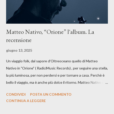
Matteo Nativo, “Orione” l'album. La
recensione
giugno 13, 2025
Un viaggio folk, dal sapore d'Oltreoceano quello di Matteo
Nativo in "Orione" ( RadiciMusic Records) , per seguire una stella,
la più luminosa, per non perdersi e per tornare a casa. Perchè è
bello il viaggio, ma è anche più dolce il ritorno. Matteo Nativo per
la prima si cimenta con un album di inediti e ci arriva ad un'età
CONDIVIDI
POSTA UN COMMENTO
indubbiamente matura e consapevole oltre che con ottimi
CONTINUA A LEGGERE
compagni di avventura: Francesco Moneti (violino), Bob
Mangione (armonica), Michele Mingrone (chitarra), Lele Fontana