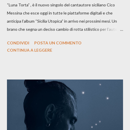
“Luna Torta” , è il nuovo singolo del cantautore siciliano Cico
Messina che esce oggi in tutte le piattaforme digitali e che
anticipa l’album “Sicilia Utopica” in arrivo nei prossimi mesi. Un
brano che segna un deciso cambio di rotta stilistico per l’autore
siciliano: un groove sospeso tra jazz, funk e canzone d’autore, un
CONDIVIDI
POSTA UN COMMENTO
testo ibrido tra italiano e siciliano, e un’urgenza espressiva che
CONTINUA A LEGGERE
riflette il peso del presente. ASCOLTA IL BRANO SU SPOTIFY
ASCOLTA IL BRANO SU TUTTE LE PIATTAFORME DIGITALI
Il testo di Luna Torta nasce in un momento di blocco creativo, in
un tempo segnato da guerre, disorientamento e tensioni globali.
La canzone racconta la difficoltà di creare, e perfino di esistere,
sotto il peso della realtà. Ma lo fa cercando una via d’uscita, una
forma di assoluzione, nel vivere e nel suonare, nel trovare respiro
anche quando l’aria sembra farsi più densa. Il brano è anche una
dichiarazione d’intenti: Cico Messina apre il suo nuovo percorso
artistico con una composizi...