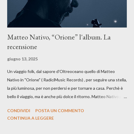
Matteo Nativo, “Orione” l'album. La
recensione
giugno 13, 2025
Un viaggio folk, dal sapore d'Oltreoceano quello di Matteo
Nativo in "Orione" ( RadiciMusic Records) , per seguire una stella,
la più luminosa, per non perdersi e per tornare a casa. Perchè è
bello il viaggio, ma è anche più dolce il ritorno. Matteo Nativo per
la prima si cimenta con un album di inediti e ci arriva ad un'età
CONDIVIDI
POSTA UN COMMENTO
indubbiamente matura e consapevole oltre che con ottimi
CONTINUA A LEGGERE
compagni di avventura: Francesco Moneti (violino), Bob
Mangione (armonica), Michele Mingrone (chitarra), Lele Fontana