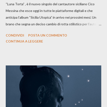
“Luna Torta” , è il nuovo singolo del cantautore siciliano Cico
Messina che esce oggi in tutte le piattaforme digitali e che
anticipa l’album “Sicilia Utopica” in arrivo nei prossimi mesi. Un
brano che segna un deciso cambio di rotta stilistico per l’autore
siciliano: un groove sospeso tra jazz, funk e canzone d’autore, un
CONDIVIDI
POSTA UN COMMENTO
testo ibrido tra italiano e siciliano, e un’urgenza espressiva che
CONTINUA A LEGGERE
riflette il peso del presente. ASCOLTA IL BRANO SU SPOTIFY
ASCOLTA IL BRANO SU TUTTE LE PIATTAFORME DIGITALI
Il testo di Luna Torta nasce in un momento di blocco creativo, in
un tempo segnato da guerre, disorientamento e tensioni globali.
La canzone racconta la difficoltà di creare, e perfino di esistere,
sotto il peso della realtà. Ma lo fa cercando una via d’uscita, una
forma di assoluzione, nel vivere e nel suonare, nel trovare respiro
anche quando l’aria sembra farsi più densa. Il brano è anche una
dichiarazione d’intenti: Cico Messina apre il suo nuovo percorso
artistico con una composizi...