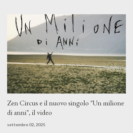
(piano e hammond), Elisa Barducci e Claudia Moretti (cori) e con
l'apporto e la voce della cantautrice Silvia Conti. Perdersi.
Dicevamo. Ed è da qui che il nostro inizia questo concept
musicale, con " Che ora è" , raccontando la separazione dalla
moglie, del senso di sconfitta e del caldo afoso che opprime,
giusta condizione di sopraffazione: "Non so che ora è, che giorno
è, di questa estate che...". E' raro fare uscire come singolo una
cover, ma...
Zen Circus e il nuovo singolo "Un milione
di anni", il video
settembre 02, 2025