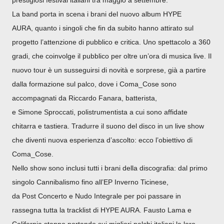
prestigiosi festival italiani tra maggio a settembre.
La band porta in scena i brani del nuovo album HYPE
AURA, quanto i singoli che fin da subito hanno attirato sul
progetto l’attenzione di pubblico e critica. Uno spettacolo a 360
gradi, che coinvolge il pubblico per oltre un’ora di musica live. Il
nuovo tour è un susseguirsi di novità e sorprese, già a partire
dalla formazione sul palco, dove i Coma_Cose sono
accompagnati da Riccardo Fanara, batterista,
e Simone Sproccati, polistrumentista a cui sono affidate
chitarra e tastiera. Tradurre il suono del disco in un live show
che diventi nuova esperienza d’ascolto: ecco l’obiettivo di
Coma_Cose.
Nello show sono inclusi tutti i brani della discografia: dal primo
singolo Cannibalismo fino all’EP Inverno Ticinese,
da Post Concerto e Nudo
Integrale per poi passare in
rassegna tutta la tracklist di HYPE AURA. Fausto Lama e