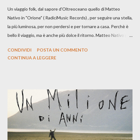
Un viaggio folk, dal sapore d'Oltreoceano quello di Matteo
Nativo in "Orione" ( RadiciMusic Records) , per seguire una stella,
la più luminosa, per non perdersi e per tornare a casa. Perchè è
bello il viaggio, ma è anche più dolce il ritorno. Matteo Nativo per
la prima si cimenta con un album di inediti e ci arriva ad un'età
CONDIVIDI
POSTA UN COMMENTO
indubbiamente matura e consapevole oltre che con ottimi
CONTINUA A LEGGERE
compagni di avventura: Francesco Moneti (violino), Bob
Mangione (armonica), Michele Mingrone (chitarra), Lele Fontana
(piano e hammond), Elisa Barducci e Claudia Moretti (cori) e con
l'apporto e la voce della cantautrice Silvia Conti. Perdersi.
Dicevamo. Ed è da qui che il nostro inizia questo concept
musicale, con " Che ora è" , raccontando la separazione dalla
moglie, del senso di sconfitta e del caldo afoso che opprime,
giusta condizione di sopraffazione: "Non so che ora è, che giorno
è, di questa estate che...". E' raro fare uscire come singolo una