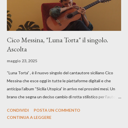
Cico Messina, "Luna Torta" il singolo.
Ascolta
maggio 23, 2025
“Luna Torta” , è il nuovo singolo del cantautore siciliano Cico
Messina che esce oggi in tutte le piattaforme digitali e che
anticipa l’album “Sicilia Utopica” in arrivo nei prossimi mesi. Un
brano che segna un deciso cambio di rotta stilistico per l’autore
siciliano: un groove sospeso tra jazz, funk e canzone d’autore, un
CONDIVIDI
POSTA UN COMMENTO
testo ibrido tra italiano e siciliano, e un’urgenza espressiva che
CONTINUA A LEGGERE
riflette il peso del presente. ASCOLTA IL BRANO SU SPOTIFY