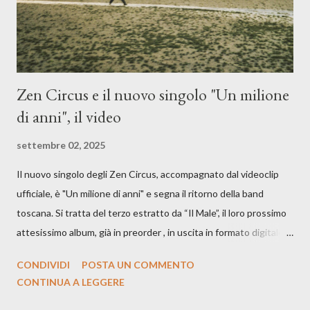
cover, ma...
Zen Circus e il nuovo singolo "Un milione
di anni", il video
settembre 02, 2025
Il nuovo singolo degli Zen Circus, accompagnato dal videoclip
ufficiale, è "Un milione di anni" e segna il ritorno della band
toscana. Si tratta del terzo estratto da “Il Male”, il loro prossimo
attesissimo album, già in preorder , in uscita in formato digitale il
25 settembre e formato fisico il 26 settembre, per Carosello
CONDIVIDI
POSTA UN COMMENTO
Records. GUARDA IL VIDEO: CREDITI Produced by A71
CONTINUA A LEGGERE
Studios Directed by Asia J. Lanni x Mòndeis Co-Director:
Francesca Bani DOP: Sergio Bagnoli Camera Op: Francesco