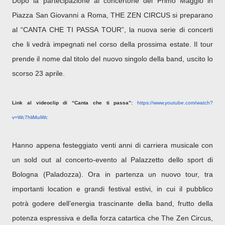
Dopo la partecipazione al concertone del Primo Maggio in
Piazza San Giovanni a Roma, THE ZEN CIRCUS si preparano
al “CANTA CHE TI PASSA TOUR”, la nuova serie di concerti
che li vedrà impegnati nel corso della prossima estate. Il tour
prende il nome dal titolo del nuovo singolo della band, uscito lo
scorso 23 aprile.
Link al videoclip di “Canta che ti passa”:
https://www.youtube.com/watch?
v=Wc7hliMuiWc
Hanno appena festeggiato venti anni di carriera musicale con
un sold out al concerto-evento al Palazzetto dello sport di
Bologna (Paladozza). Ora in partenza un nuovo tour, tra
importanti location e grandi festival estivi, in cui il pubblico
potrà godere dell’energia trascinante della band, frutto della
potenza espressiva e della forza catartica che The Zen Circus,