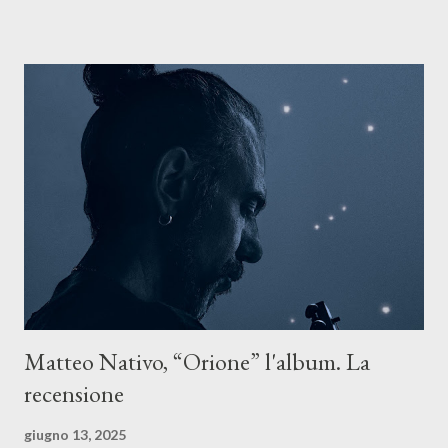
ASCOLTA IL BRANO SU TUTTE LE PIATTAFORME DIGITALI
Il testo di Luna Torta nasce in un momento di blocco creativo, in
un tempo segnato da guerre, disorientamento e tensioni globali.
La canzone racconta la difficoltà di creare, e perfino di esistere,
sotto il peso della realtà. Ma lo fa cercando una via d’uscita, una
forma di assoluzione, nel vivere e nel suonare, nel trovare respiro
anche quando l’aria sembra farsi più densa. Il brano è anche una
dichiarazione d’intenti: Cico Messina apre il suo nuovo percorso
artistico con una composizi...
Matteo Nativo, “Orione” l'album. La
recensione
giugno 13, 2025