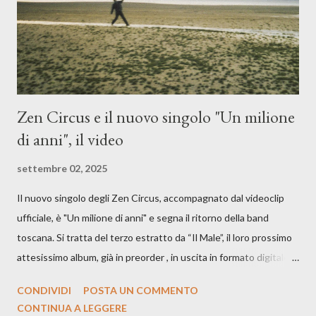
è, di questa estate che...". E' raro fare uscire come singolo una
cover, ma...
Zen Circus e il nuovo singolo "Un milione
di anni", il video
settembre 02, 2025
Il nuovo singolo degli Zen Circus, accompagnato dal videoclip
ufficiale, è "Un milione di anni" e segna il ritorno della band
toscana. Si tratta del terzo estratto da “Il Male”, il loro prossimo
attesissimo album, già in preorder , in uscita in formato digitale il
25 settembre e formato fisico il 26 settembre, per Carosello
CONDIVIDI
POSTA UN COMMENTO
Records. GUARDA IL VIDEO: CREDITI Produced by A71
CONTINUA A LEGGERE