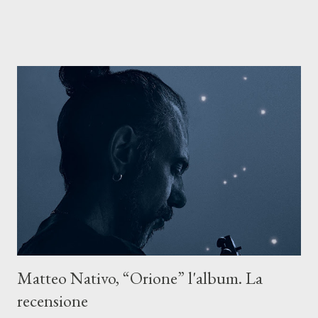
riflette il peso del presente. ASCOLTA IL BRANO SU SPOTIFY
ASCOLTA IL BRANO SU TUTTE LE PIATTAFORME DIGITALI
Il testo di Luna Torta nasce in un momento di blocco creativo, in
un tempo segnato da guerre, disorientamento e tensioni globali.
La canzone racconta la difficoltà di creare, e perfino di esistere,
sotto il peso della realtà. Ma lo fa cercando una via d’uscita, una
forma di assoluzione, nel vivere e nel suonare, nel trovare respiro
anche quando l’aria sembra farsi più densa. Il brano è anche una
dichiarazione d’intenti: Cico Messina apre il suo nuovo percorso
artistico con una composizi...
Matteo Nativo, “Orione” l'album. La
recensione