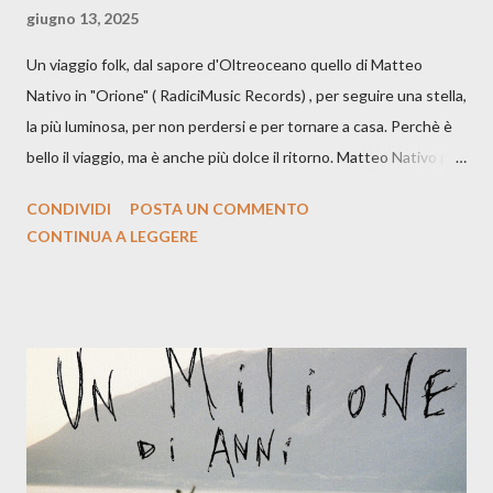
giugno 13, 2025
Un viaggio folk, dal sapore d'Oltreoceano quello di Matteo
Nativo in "Orione" ( RadiciMusic Records) , per seguire una stella,
la più luminosa, per non perdersi e per tornare a casa. Perchè è
bello il viaggio, ma è anche più dolce il ritorno. Matteo Nativo per
la prima si cimenta con un album di inediti e ci arriva ad un'età
CONDIVIDI
POSTA UN COMMENTO
indubbiamente matura e consapevole oltre che con ottimi
CONTINUA A LEGGERE
compagni di avventura: Francesco Moneti (violino), Bob
Mangione (armonica), Michele Mingrone (chitarra), Lele Fontana
(piano e hammond), Elisa Barducci e Claudia Moretti (cori) e con
l'apporto e la voce della cantautrice Silvia Conti. Perdersi.
Dicevamo. Ed è da qui che il nostro inizia questo concept
musicale, con " Che ora è" , raccontando la separazione dalla
moglie, del senso di sconfitta e del caldo afoso che opprime,
giusta condizione di sopraffazione: "Non so che ora è, che giorno