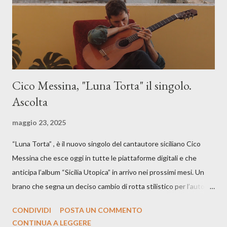
Cico Messina, "Luna Torta" il singolo.
Ascolta
maggio 23, 2025
“Luna Torta” , è il nuovo singolo del cantautore siciliano Cico
Messina che esce oggi in tutte le piattaforme digitali e che
anticipa l’album “Sicilia Utopica” in arrivo nei prossimi mesi. Un
brano che segna un deciso cambio di rotta stilistico per l’autore
siciliano: un groove sospeso tra jazz, funk e canzone d’autore, un
CONDIVIDI
POSTA UN COMMENTO
testo ibrido tra italiano e siciliano, e un’urgenza espressiva che
CONTINUA A LEGGERE