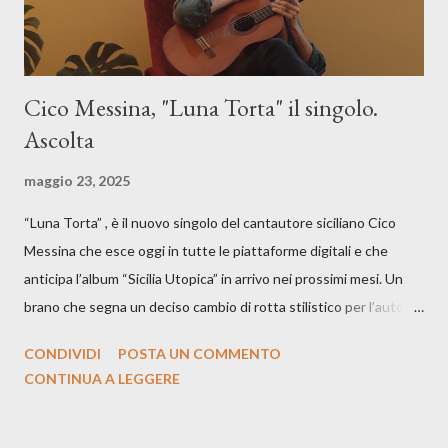
Cico Messina, "Luna Torta" il singolo.
Ascolta
maggio 23, 2025
“Luna Torta” , è il nuovo singolo del cantautore siciliano Cico
Messina che esce oggi in tutte le piattaforme digitali e che
anticipa l’album “Sicilia Utopica” in arrivo nei prossimi mesi. Un
brano che segna un deciso cambio di rotta stilistico per l’autore
siciliano: un groove sospeso tra jazz, funk e canzone d’autore, un
CONDIVIDI
POSTA UN COMMENTO
testo ibrido tra italiano e siciliano, e un’urgenza espressiva che
CONTINUA A LEGGERE
riflette il peso del presente. ASCOLTA IL BRANO SU SPOTIFY
ASCOLTA IL BRANO SU TUTTE LE PIATTAFORME DIGITALI
Il testo di Luna Torta nasce in un momento di blocco creativo, in