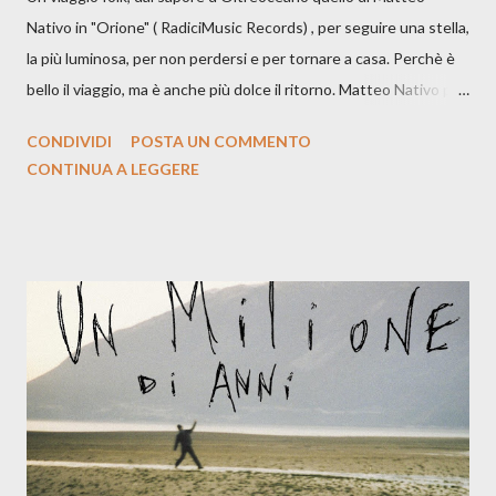
Nativo in "Orione" ( RadiciMusic Records) , per seguire una stella,
la più luminosa, per non perdersi e per tornare a casa. Perchè è
bello il viaggio, ma è anche più dolce il ritorno. Matteo Nativo per
la prima si cimenta con un album di inediti e ci arriva ad un'età
CONDIVIDI
POSTA UN COMMENTO
indubbiamente matura e consapevole oltre che con ottimi
CONTINUA A LEGGERE
compagni di avventura: Francesco Moneti (violino), Bob
Mangione (armonica), Michele Mingrone (chitarra), Lele Fontana
(piano e hammond), Elisa Barducci e Claudia Moretti (cori) e con
l'apporto e la voce della cantautrice Silvia Conti. Perdersi.
Dicevamo. Ed è da qui che il nostro inizia questo concept
musicale, con " Che ora è" , raccontando la separazione dalla
moglie, del senso di sconfitta e del caldo afoso che opprime,
giusta condizione di sopraffazione: "Non so che ora è, che giorno
è, di questa estate che...". E' raro fare uscire come singolo una
cover, ma...