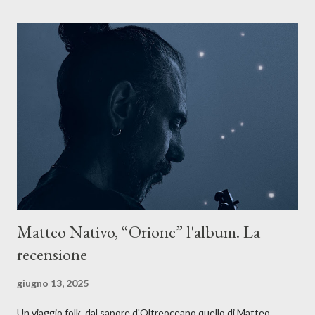
un tempo segnato da guerre, disorientamento e tensioni globali.
La canzone racconta la difficoltà di creare, e perfino di esistere,
sotto il peso della realtà. Ma lo fa cercando una via d’uscita, una
forma di assoluzione, nel vivere e nel suonare, nel trovare respiro
anche quando l’aria sembra farsi più densa. Il brano è anche una
dichiarazione d’intenti: Cico Messina apre il suo nuovo percorso
artistico con una composizi...
Matteo Nativo, “Orione” l'album. La
recensione
giugno 13, 2025
Un viaggio folk, dal sapore d'Oltreoceano quello di Matteo