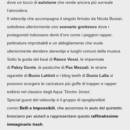
dove un tocco di
autotune
che rende ancora più surreale
l’atmosfera.
Il videoclip che accompagna il singolo firmato da Nicola Bussei,
sottolinea ulteriormente uno
scenario grottesco
dove i
protagonisti indossano denti d’oro come i peggiori rapper,
pettinature improbabili e un abbigliamento che vuole
ulteriormente deridere stereotipi e luoghi comuni della musica.
Sotto la guida del beat di
Rasco
Vossi
, le impennate
di
Pabry
Gonte
, le pasticche di
Pax
Mezzali
, le strane
sigarette di
Bucio
Lattisti
e i bling teeth di
Ducio
Lalla
si
possono scorgere le caricature più goffe di trapper e rapper
esibirsi nel classico degli Aqua “Doctor Jones’.
Special guest del videoclip è il gruppo di spogliarellisti
comici
Belli e Impossibili
, che accorrono in aiuto del quintetto
bresciano per aiutarli a rappresentare questo
raffinatissimo
immaginario trash
.