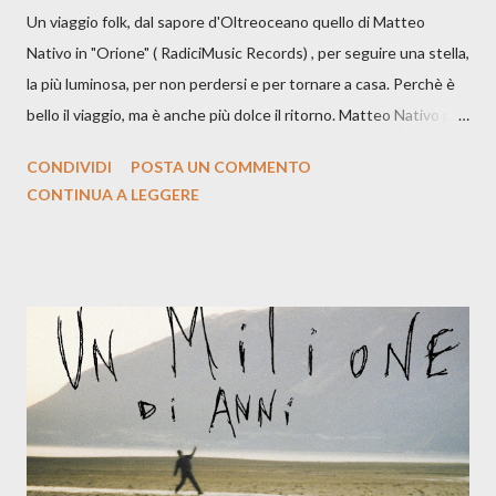
Un viaggio folk, dal sapore d'Oltreoceano quello di Matteo
Nativo in "Orione" ( RadiciMusic Records) , per seguire una stella,
la più luminosa, per non perdersi e per tornare a casa. Perchè è
bello il viaggio, ma è anche più dolce il ritorno. Matteo Nativo per
la prima si cimenta con un album di inediti e ci arriva ad un'età
CONDIVIDI
POSTA UN COMMENTO
indubbiamente matura e consapevole oltre che con ottimi
CONTINUA A LEGGERE
compagni di avventura: Francesco Moneti (violino), Bob
Mangione (armonica), Michele Mingrone (chitarra), Lele Fontana
(piano e hammond), Elisa Barducci e Claudia Moretti (cori) e con
l'apporto e la voce della cantautrice Silvia Conti. Perdersi.
Dicevamo. Ed è da qui che il nostro inizia questo concept
musicale, con " Che ora è" , raccontando la separazione dalla
moglie, del senso di sconfitta e del caldo afoso che opprime,
giusta condizione di sopraffazione: "Non so che ora è, che giorno
è, di questa estate che...". E' raro fare uscire come singolo una
cover, ma...