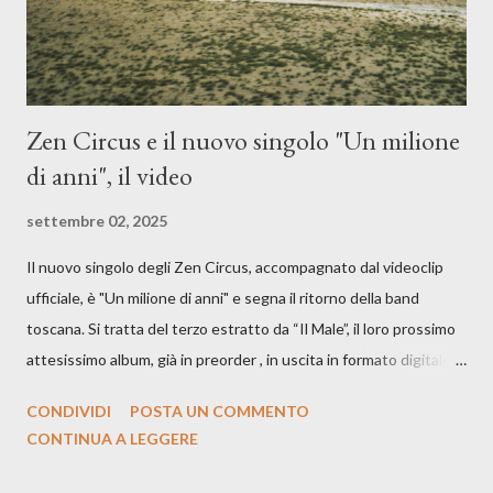
Zen Circus e il nuovo singolo "Un milione
di anni", il video
settembre 02, 2025
Il nuovo singolo degli Zen Circus, accompagnato dal videoclip
ufficiale, è "Un milione di anni" e segna il ritorno della band
toscana. Si tratta del terzo estratto da “Il Male”, il loro prossimo
attesissimo album, già in preorder , in uscita in formato digitale il
25 settembre e formato fisico il 26 settembre, per Carosello
CONDIVIDI
POSTA UN COMMENTO
Records. GUARDA IL VIDEO: CREDITI Produced by A71
CONTINUA A LEGGERE
Studios Directed by Asia J. Lanni x Mòndeis Co-Director:
Francesca Bani DOP: Sergio Bagnoli Camera Op: Francesco