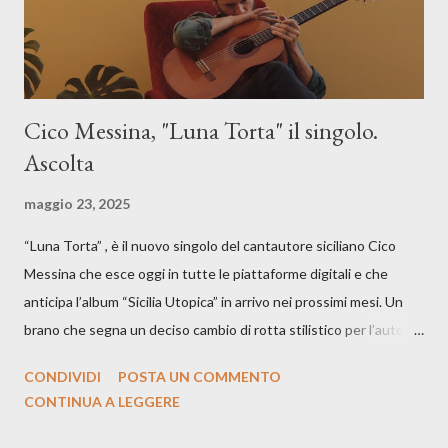
Cico Messina, "Luna Torta" il singolo.
Ascolta
maggio 23, 2025
“Luna Torta” , è il nuovo singolo del cantautore siciliano Cico
Messina che esce oggi in tutte le piattaforme digitali e che
anticipa l’album “Sicilia Utopica” in arrivo nei prossimi mesi. Un
brano che segna un deciso cambio di rotta stilistico per l’autore
siciliano: un groove sospeso tra jazz, funk e canzone d’autore, un
CONDIVIDI
POSTA UN COMMENTO
testo ibrido tra italiano e siciliano, e un’urgenza espressiva che
CONTINUA A LEGGERE
riflette il peso del presente. ASCOLTA IL BRANO SU SPOTIFY
ASCOLTA IL BRANO SU TUTTE LE PIATTAFORME DIGITALI