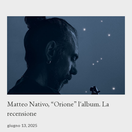
Il testo di Luna Torta nasce in un momento di blocco creativo, in
un tempo segnato da guerre, disorientamento e tensioni globali.
La canzone racconta la difficoltà di creare, e perfino di esistere,
sotto il peso della realtà. Ma lo fa cercando una via d’uscita, una
forma di assoluzione, nel vivere e nel suonare, nel trovare respiro
anche quando l’aria sembra farsi più densa. Il brano è anche una
dichiarazione d’intenti: Cico Messina apre il suo nuovo percorso
artistico con una composizi...
Matteo Nativo, “Orione” l'album. La
recensione
giugno 13, 2025