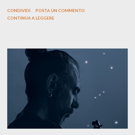
siciliano: un groove sospeso tra jazz, funk e canzone d’autore, un
CONDIVIDI
POSTA UN COMMENTO
testo ibrido tra italiano e siciliano, e un’urgenza espressiva che
CONTINUA A LEGGERE
riflette il peso del presente. ASCOLTA IL BRANO SU SPOTIFY
ASCOLTA IL BRANO SU TUTTE LE PIATTAFORME DIGITALI
Il testo di Luna Torta nasce in un momento di blocco creativo, in
un tempo segnato da guerre, disorientamento e tensioni globali.
La canzone racconta la difficoltà di creare, e perfino di esistere,
sotto il peso della realtà. Ma lo fa cercando una via d’uscita, una
forma di assoluzione, nel vivere e nel suonare, nel trovare respiro
anche quando l’aria sembra farsi più densa. Il brano è anche una
dichiarazione d’intenti: Cico Messina apre il suo nuovo percorso
artistico con una composizi...