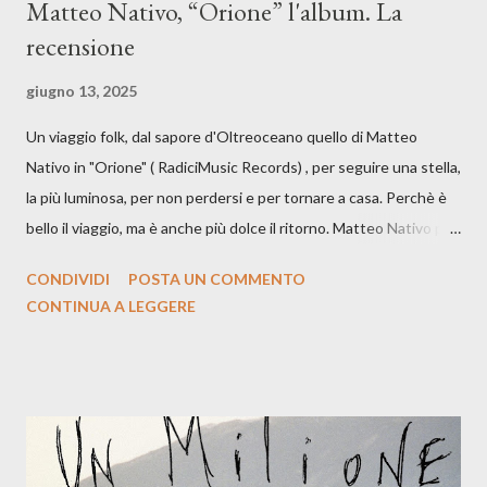
Matteo Nativo, “Orione” l'album. La
recensione
giugno 13, 2025
Un viaggio folk, dal sapore d'Oltreoceano quello di Matteo
Nativo in "Orione" ( RadiciMusic Records) , per seguire una stella,
la più luminosa, per non perdersi e per tornare a casa. Perchè è
bello il viaggio, ma è anche più dolce il ritorno. Matteo Nativo per
la prima si cimenta con un album di inediti e ci arriva ad un'età
CONDIVIDI
POSTA UN COMMENTO
indubbiamente matura e consapevole oltre che con ottimi
CONTINUA A LEGGERE
compagni di avventura: Francesco Moneti (violino), Bob
Mangione (armonica), Michele Mingrone (chitarra), Lele Fontana
(piano e hammond), Elisa Barducci e Claudia Moretti (cori) e con
l'apporto e la voce della cantautrice Silvia Conti. Perdersi.
Dicevamo. Ed è da qui che il nostro inizia questo concept
musicale, con " Che ora è" , raccontando la separazione dalla