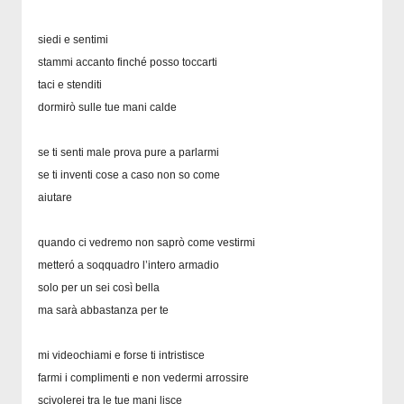
siedi e sentimi
stammi accanto finché posso toccarti
taci e stenditi
dormirò sulle tue mani calde
se ti senti male prova pure a parlarmi
se ti inventi cose a caso non so come
aiutare
quando ci vedremo non saprò come vestirmi
metteró a soqquadro l’intero armadio
solo per un sei così bella
ma sarà abbastanza per te
mi videochiami e forse ti intristisce
farmi i complimenti e non vedermi arrossire
scivolerei tra le tue mani lisce