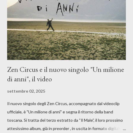
moglie, del senso di sconfitta e del caldo afoso che opprime,
giusta condizione di sopraffazione: "Non so che ora è, che giorno
è, di questa estate che...". E' raro fare uscire come singolo una
cover, ma...
Zen Circus e il nuovo singolo "Un milione
di anni", il video
settembre 02, 2025
Il nuovo singolo degli Zen Circus, accompagnato dal videoclip
ufficiale, è "Un milione di anni" e segna il ritorno della band
toscana. Si tratta del terzo estratto da “Il Male”, il loro prossimo
attesissimo album, già in preorder , in uscita in formato digitale il