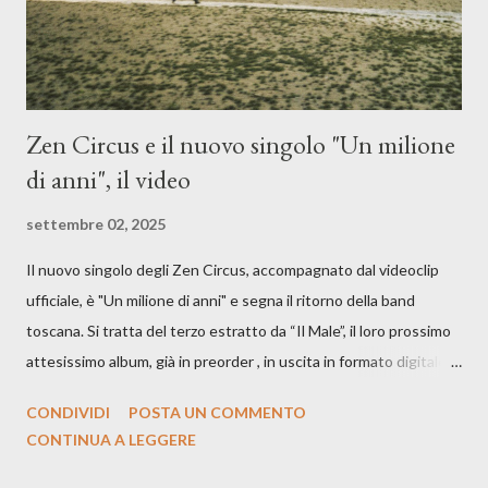
Zen Circus e il nuovo singolo "Un milione
di anni", il video
settembre 02, 2025
Il nuovo singolo degli Zen Circus, accompagnato dal videoclip
ufficiale, è "Un milione di anni" e segna il ritorno della band
toscana. Si tratta del terzo estratto da “Il Male”, il loro prossimo
attesissimo album, già in preorder , in uscita in formato digitale il
25 settembre e formato fisico il 26 settembre, per Carosello
CONDIVIDI
POSTA UN COMMENTO
Records. GUARDA IL VIDEO: CREDITI Produced by A71
CONTINUA A LEGGERE
Studios Directed by Asia J. Lanni x Mòndeis Co-Director:
Francesca Bani DOP: Sergio Bagnoli Camera Op: Francesco