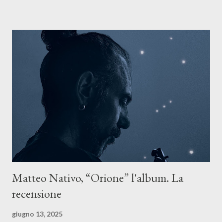
Il testo di Luna Torta nasce in un momento di blocco creativo, in
un tempo segnato da guerre, disorientamento e tensioni globali.
La canzone racconta la difficoltà di creare, e perfino di esistere,
sotto il peso della realtà. Ma lo fa cercando una via d’uscita, una
forma di assoluzione, nel vivere e nel suonare, nel trovare respiro
anche quando l’aria sembra farsi più densa. Il brano è anche una
dichiarazione d’intenti: Cico Messina apre il suo nuovo percorso
artistico con una composizi...
Matteo Nativo, “Orione” l'album. La
recensione
giugno 13, 2025