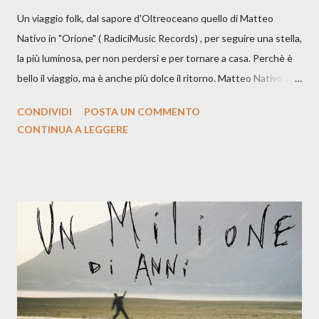
Un viaggio folk, dal sapore d'Oltreoceano quello di Matteo
Nativo in "Orione" ( RadiciMusic Records) , per seguire una stella,
la più luminosa, per non perdersi e per tornare a casa. Perchè è
bello il viaggio, ma è anche più dolce il ritorno. Matteo Nativo per
la prima si cimenta con un album di inediti e ci arriva ad un'età
CONDIVIDI
POSTA UN COMMENTO
indubbiamente matura e consapevole oltre che con ottimi
CONTINUA A LEGGERE
compagni di avventura: Francesco Moneti (violino), Bob
Mangione (armonica), Michele Mingrone (chitarra), Lele Fontana
(piano e hammond), Elisa Barducci e Claudia Moretti (cori) e con
l'apporto e la voce della cantautrice Silvia Conti. Perdersi.
Dicevamo. Ed è da qui che il nostro inizia questo concept
musicale, con " Che ora è" , raccontando la separazione dalla
moglie, del senso di sconfitta e del caldo afoso che opprime,
giusta condizione di sopraffazione: "Non so che ora è, che giorno
è, di questa estate che...". E' raro fare uscire come singolo una
cover, ma...