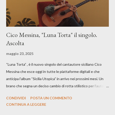
Cico Messina, "Luna Torta" il singolo.
Ascolta
maggio 23, 2025
“Luna Torta” , è il nuovo singolo del cantautore siciliano Cico
Messina che esce oggi in tutte le piattaforme digitali e che
anticipa l’album “Sicilia Utopica” in arrivo nei prossimi mesi. Un
brano che segna un deciso cambio di rotta stilistico per l’autore
siciliano: un groove sospeso tra jazz, funk e canzone d’autore, un
CONDIVIDI
POSTA UN COMMENTO
testo ibrido tra italiano e siciliano, e un’urgenza espressiva che
CONTINUA A LEGGERE
riflette il peso del presente. ASCOLTA IL BRANO SU SPOTIFY
ASCOLTA IL BRANO SU TUTTE LE PIATTAFORME DIGITALI