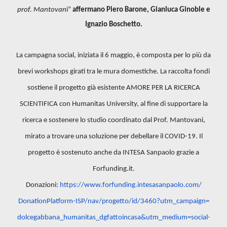
prof. Mantovan
i”
affermano Piero Barone, Gianluca Ginoble e
Ignazio Boschetto.
La campagna social, iniziata il 6 maggio, è composta per lo più da
brevi workshops girati tra le mura domestiche. La raccolta fondi
sostiene il progetto già esistente AMORE PER LA RICERCA
SCIENTIFICA con Humanitas University, al fine di supportare la
ricerca e sostenere lo studio coordinato dal Prof. Mantovani,
mirato a trovare una soluzione per debellare il COVID-19. Il
progetto è sostenuto anche da INTESA Sanpaolo grazie a
Forfunding.it.
Donazioni:
https://www.forfunding.
intesasanpaolo.com/
DonationPlatform-ISP/nav/
progetto/id/3460?utm_campaign=
dolcegabbana_humanitas_
dgfattoincasa&utm_medium=
social-