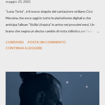
maggio 23, 2025
“Luna Torta” , è il nuovo singolo del cantautore siciliano Cico
Messina che esce oggi in tutte le piattaforme digitali e che
anticipa l’album “Sicilia Utopica” in arrivo nei prossimi mesi. Un
brano che segna un deciso cambio di rotta stilistico per l’autore
siciliano: un groove sospeso tra jazz, funk e canzone d’autore, un
CONDIVIDI
POSTA UN COMMENTO
testo ibrido tra italiano e siciliano, e un’urgenza espressiva che
CONTINUA A LEGGERE
riflette il peso del presente. ASCOLTA IL BRANO SU SPOTIFY
ASCOLTA IL BRANO SU TUTTE LE PIATTAFORME DIGITALI
Il testo di Luna Torta nasce in un momento di blocco creativo, in
un tempo segnato da guerre, disorientamento e tensioni globali.
La canzone racconta la difficoltà di creare, e perfino di esistere,
sotto il peso della realtà. Ma lo fa cercando una via d’uscita, una
forma di assoluzione, nel vivere e nel suonare, nel trovare respiro
anche quando l’aria sembra farsi più densa. Il brano è anche una
dichiarazione d’intenti: Cico Messina apre il suo nuovo percorso