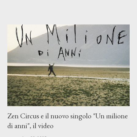
Mangione (armonica), Michele Mingrone (chitarra), Lele Fontana
(piano e hammond), Elisa Barducci e Claudia Moretti (cori) e con
l'apporto e la voce della cantautrice Silvia Conti. Perdersi.
Dicevamo. Ed è da qui che il nostro inizia questo concept
musicale, con " Che ora è" , raccontando la separazione dalla
moglie, del senso di sconfitta e del caldo afoso che opprime,
giusta condizione di sopraffazione: "Non so che ora è, che giorno
è, di questa estate che...". E' raro fare uscire come singolo una
cover, ma...
Zen Circus e il nuovo singolo "Un milione
di anni", il video