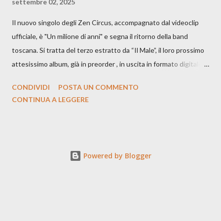
settembre 02, 2025
Il nuovo singolo degli Zen Circus, accompagnato dal videoclip
ufficiale, è "Un milione di anni" e segna il ritorno della band
toscana. Si tratta del terzo estratto da “Il Male”, il loro prossimo
attesissimo album, già in preorder , in uscita in formato digitale il
25 settembre e formato fisico il 26 settembre, per Carosello
CONDIVIDI
POSTA UN COMMENTO
Records. GUARDA IL VIDEO: CREDITI Produced by A71
CONTINUA A LEGGERE
Studios Directed by Asia J. Lanni x Mòndeis Co-Director:
Francesca Bani DOP: Sergio Bagnoli Camera Op: Francesco
Mancusi Edit: Asia J. Lanni Color: Sergio Bagnoli Thanks to
Boris Pimenov, Sartoria Caronte Photos by: Caroline Tideman,
Powered by Blogger
Alice Pedroletti, Ilaria Magliocchetti Lombi, Maria Radicchi,
Annapaola Martin ecc. “Cosa potrebbero capire di noi gli
archeologi di un futuro lontanissimo, scavando fino a trovare i
nostri resti? Fra un milione di anni l’essere umano proverà ancora
dolore? Esisteremo ancora? Sarà finita l’epoca manicheista del