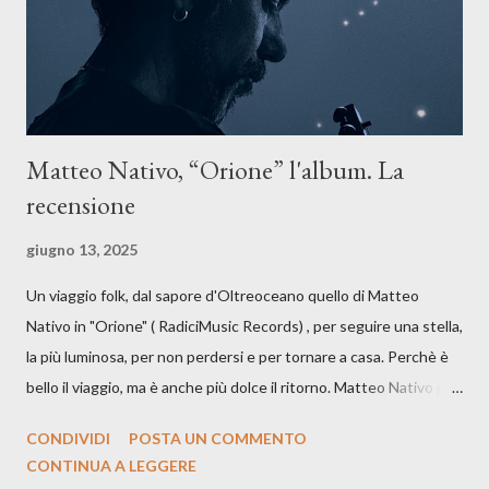
artistico con una composizi...
Matteo Nativo, “Orione” l'album. La
recensione
giugno 13, 2025
Un viaggio folk, dal sapore d'Oltreoceano quello di Matteo
Nativo in "Orione" ( RadiciMusic Records) , per seguire una stella,
la più luminosa, per non perdersi e per tornare a casa. Perchè è
bello il viaggio, ma è anche più dolce il ritorno. Matteo Nativo per
la prima si cimenta con un album di inediti e ci arriva ad un'età
CONDIVIDI
POSTA UN COMMENTO
indubbiamente matura e consapevole oltre che con ottimi
CONTINUA A LEGGERE
compagni di avventura: Francesco Moneti (violino), Bob