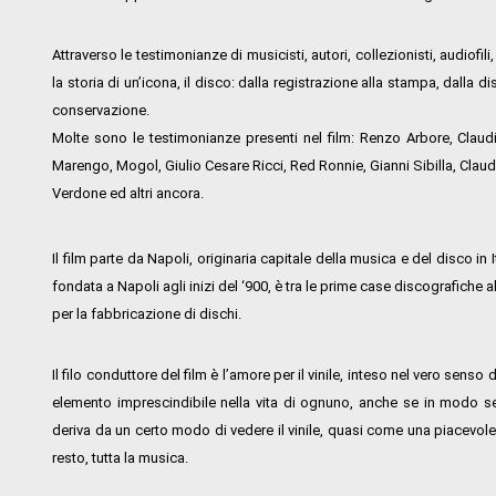
Attraverso le testimonianze di musicisti, autori, collezionisti, audiofili
la storia di un’icona, il disco: dalla registrazione alla stampa, dalla di
conservazione.
Molte sono le testimonianze presenti nel film: Renzo Arbore, Claud
Marengo, Mogol, Giulio Cesare Ricci, Red Ronnie, Gianni Sibilla, Claudio
Verdone ed altri ancora.
Il film parte da Napoli, originaria capitale della musica e del disco in
fondata a Napoli agli inizi del ‘900, è tra le prime case discografic
per la fabbricazione di dischi.
Il filo conduttore del film è l’amore per il vinile, inteso nel vero sen
elemento imprescindibile nella vita di ognuno, anche se in modo semp
deriva da un certo modo di vedere il vinile, quasi come una piacevo
resto, tutta la musica.