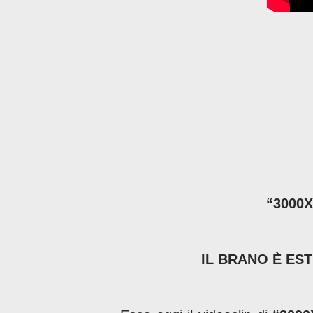
“300
IL BRANO È ES