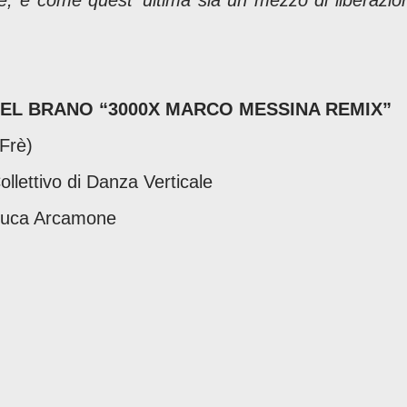
one, e come quest’ ultima sia un mezzo di liberazio
 DEL BRANO “3000X MARCO MESSINA REMIX”
(Frè)
lettivo di Danza Verticale
 Luca Arcamone