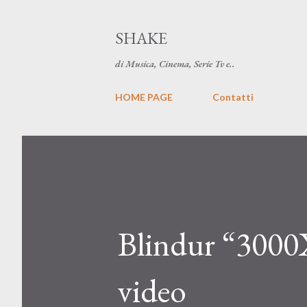
SHAKE
di Musica, Cinema, Serie Tv e..
HOME PAGE
Contatti
Blindur “3000
video