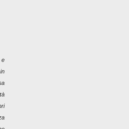
 e
in
sa
tà
ri
za