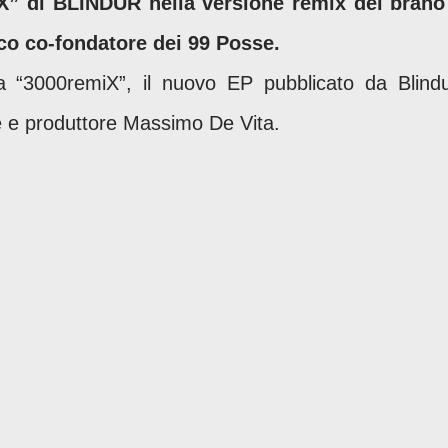
X” di BLINDUR nella versione remix del brano
co co-fondatore dei 99 Posse.
da “3000remiX”, il nuovo EP pubblicato da Blindu
e e produttore Massimo De Vita.