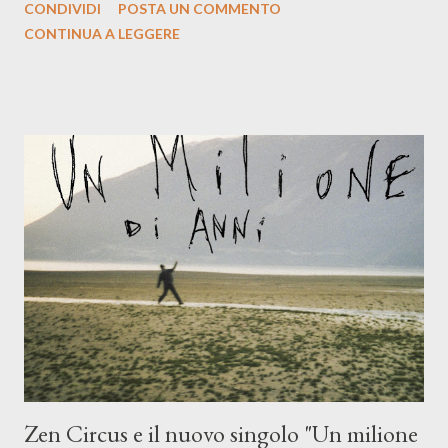
CONDIVIDI
POSTA UN COMMENTO
indubbiamente matura e consapevole oltre che con ottimi
CONTINUA A LEGGERE
compagni di avventura: Francesco Moneti (violino), Bob
Mangione (armonica), Michele Mingrone (chitarra), Lele Fontana
(piano e hammond), Elisa Barducci e Claudia Moretti (cori) e con
l'apporto e la voce della cantautrice Silvia Conti. Perdersi.
Dicevamo. Ed è da qui che il nostro inizia questo concept
musicale, con " Che ora è" , raccontando la separazione dalla
moglie, del senso di sconfitta e del caldo afoso che opprime,
giusta condizione di sopraffazione: "Non so che ora è, che giorno
è, di questa estate che...". E' raro fare uscire come singolo una
cover, ma...
Zen Circus e il nuovo singolo "Un milione