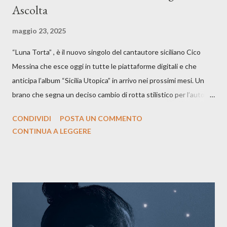
Ascolta
maggio 23, 2025
“Luna Torta” , è il nuovo singolo del cantautore siciliano Cico
Messina che esce oggi in tutte le piattaforme digitali e che
anticipa l’album “Sicilia Utopica” in arrivo nei prossimi mesi. Un
brano che segna un deciso cambio di rotta stilistico per l’autore
siciliano: un groove sospeso tra jazz, funk e canzone d’autore, un
CONDIVIDI
POSTA UN COMMENTO
testo ibrido tra italiano e siciliano, e un’urgenza espressiva che
CONTINUA A LEGGERE
riflette il peso del presente. ASCOLTA IL BRANO SU SPOTIFY
ASCOLTA IL BRANO SU TUTTE LE PIATTAFORME DIGITALI
Il testo di Luna Torta nasce in un momento di blocco creativo, in
un tempo segnato da guerre, disorientamento e tensioni globali.
La canzone racconta la difficoltà di creare, e perfino di esistere,
sotto il peso della realtà. Ma lo fa cercando una via d’uscita, una
forma di assoluzione, nel vivere e nel suonare, nel trovare respiro