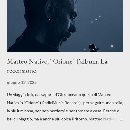
anche quando l’aria sembra farsi più densa. Il brano è anche una
dichiarazione d’intenti: Cico Messina apre il suo nuovo percorso
artistico con una composizi...
Matteo Nativo, “Orione” l'album. La
recensione
giugno 13, 2025
Un viaggio folk, dal sapore d'Oltreoceano quello di Matteo
Nativo in "Orione" ( RadiciMusic Records) , per seguire una stella,
la più luminosa, per non perdersi e per tornare a casa. Perchè è
bello il viaggio, ma è anche più dolce il ritorno. Matteo Nativo per
la prima si cimenta con un album di inediti e ci arriva ad un'età