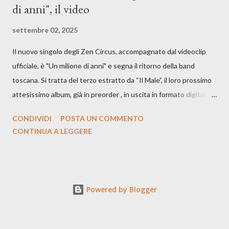
di anni", il video
settembre 02, 2025
Il nuovo singolo degli Zen Circus, accompagnato dal videoclip
ufficiale, è "Un milione di anni" e segna il ritorno della band
toscana. Si tratta del terzo estratto da “Il Male”, il loro prossimo
attesissimo album, già in preorder , in uscita in formato digitale il
25 settembre e formato fisico il 26 settembre, per Carosello
CONDIVIDI
POSTA UN COMMENTO
Records. GUARDA IL VIDEO: CREDITI Produced by A71
CONTINUA A LEGGERE
Studios Directed by Asia J. Lanni x Mòndeis Co-Director:
Francesca Bani DOP: Sergio Bagnoli Camera Op: Francesco
Mancusi Edit: Asia J. Lanni Color: Sergio Bagnoli Thanks to
Boris Pimenov, Sartoria Caronte Photos by: Caroline Tideman,
Powered by Blogger
Alice Pedroletti, Ilaria Magliocchetti Lombi, Maria Radicchi,
Annapaola Martin ecc. “Cosa potrebbero capire di noi gli
archeologi di un futuro lontanissimo, scavando fino a trovare i