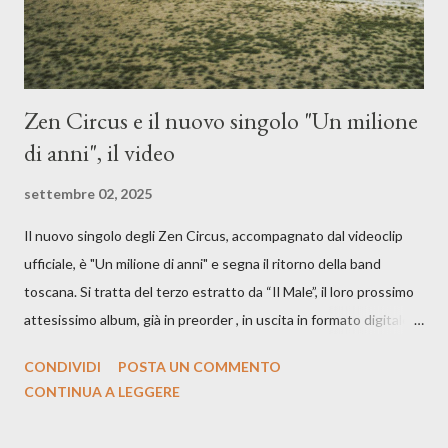
Zen Circus e il nuovo singolo "Un milione
di anni", il video
settembre 02, 2025
Il nuovo singolo degli Zen Circus, accompagnato dal videoclip
ufficiale, è "Un milione di anni" e segna il ritorno della band
toscana. Si tratta del terzo estratto da “Il Male”, il loro prossimo
attesissimo album, già in preorder , in uscita in formato digitale il
25 settembre e formato fisico il 26 settembre, per Carosello
CONDIVIDI
POSTA UN COMMENTO
Records. GUARDA IL VIDEO: CREDITI Produced by A71
CONTINUA A LEGGERE
Studios Directed by Asia J. Lanni x Mòndeis Co-Director:
Francesca Bani DOP: Sergio Bagnoli Camera Op: Francesco