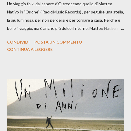
Un viaggio folk, dal sapore d'Oltreoceano quello di Matteo
Nativo in "Orione" ( RadiciMusic Records) , per seguire una stella,
la più luminosa, per non perdersi e per tornare a casa. Perchè è
bello il viaggio, ma è anche più dolce il ritorno. Matteo Nativo per
la prima si cimenta con un album di inediti e ci arriva ad un'età
CONDIVIDI
POSTA UN COMMENTO
indubbiamente matura e consapevole oltre che con ottimi
CONTINUA A LEGGERE
compagni di avventura: Francesco Moneti (violino), Bob
Mangione (armonica), Michele Mingrone (chitarra), Lele Fontana
(piano e hammond), Elisa Barducci e Claudia Moretti (cori) e con
l'apporto e la voce della cantautrice Silvia Conti. Perdersi.
Dicevamo. Ed è da qui che il nostro inizia questo concept
musicale, con " Che ora è" , raccontando la separazione dalla
moglie, del senso di sconfitta e del caldo afoso che opprime,
giusta condizione di sopraffazione: "Non so che ora è, che giorno
è, di questa estate che...". E' raro fare uscire come singolo una
cover, ma...