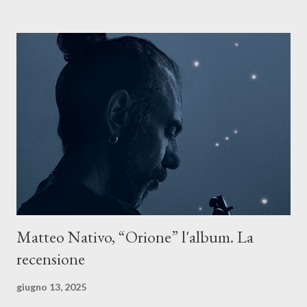
Il testo di Luna Torta nasce in un momento di blocco creativo, in
un tempo segnato da guerre, disorientamento e tensioni globali.
La canzone racconta la difficoltà di creare, e perfino di esistere,
sotto il peso della realtà. Ma lo fa cercando una via d’uscita, una
forma di assoluzione, nel vivere e nel suonare, nel trovare respiro
anche quando l’aria sembra farsi più densa. Il brano è anche una
dichiarazione d’intenti: Cico Messina apre il suo nuovo percorso
artistico con una composizi...
Matteo Nativo, “Orione” l'album. La
recensione
giugno 13, 2025