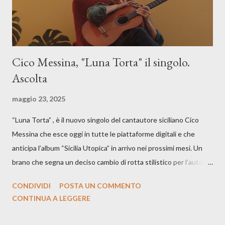
Cico Messina, "Luna Torta" il singolo.
Ascolta
maggio 23, 2025
“Luna Torta” , è il nuovo singolo del cantautore siciliano Cico
Messina che esce oggi in tutte le piattaforme digitali e che
anticipa l’album “Sicilia Utopica” in arrivo nei prossimi mesi. Un
brano che segna un deciso cambio di rotta stilistico per l’autore
siciliano: un groove sospeso tra jazz, funk e canzone d’autore, un
CONDIVIDI
POSTA UN COMMENTO
testo ibrido tra italiano e siciliano, e un’urgenza espressiva che
CONTINUA A LEGGERE
riflette il peso del presente. ASCOLTA IL BRANO SU SPOTIFY
ASCOLTA IL BRANO SU TUTTE LE PIATTAFORME DIGITALI