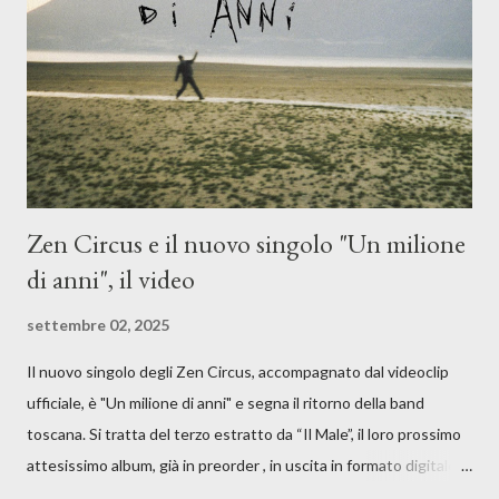
giusta condizione di sopraffazione: "Non so che ora è, che giorno
è, di questa estate che...". E' raro fare uscire come singolo una
cover, ma...
Zen Circus e il nuovo singolo "Un milione
di anni", il video
settembre 02, 2025
Il nuovo singolo degli Zen Circus, accompagnato dal videoclip
ufficiale, è "Un milione di anni" e segna il ritorno della band
toscana. Si tratta del terzo estratto da “Il Male”, il loro prossimo
attesissimo album, già in preorder , in uscita in formato digitale il
25 settembre e formato fisico il 26 settembre, per Carosello