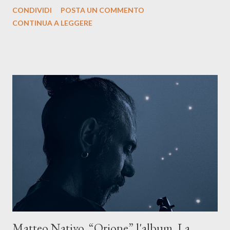
siciliano: un groove sospeso tra jazz, funk e canzone d’autore, un
CONDIVIDI
POSTA UN COMMENTO
testo ibrido tra italiano e siciliano, e un’urgenza espressiva che
CONTINUA A LEGGERE
riflette il peso del presente. ASCOLTA IL BRANO SU SPOTIFY
ASCOLTA IL BRANO SU TUTTE LE PIATTAFORME DIGITALI
Il testo di Luna Torta nasce in un momento di blocco creativo, in
un tempo segnato da guerre, disorientamento e tensioni globali.
La canzone racconta la difficoltà di creare, e perfino di esistere,
sotto il peso della realtà. Ma lo fa cercando una via d’uscita, una
forma di assoluzione, nel vivere e nel suonare, nel trovare respiro
anche quando l’aria sembra farsi più densa. Il brano è anche una
dichiarazione d’intenti: Cico Messina apre il suo nuovo percorso
artistico con una composizi...
Matteo Nativo, “Orione” l'album. La