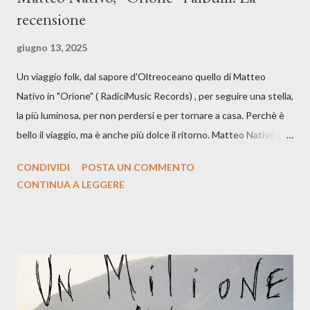
recensione
giugno 13, 2025
Un viaggio folk, dal sapore d'Oltreoceano quello di Matteo
Nativo in "Orione" ( RadiciMusic Records) , per seguire una stella,
la più luminosa, per non perdersi e per tornare a casa. Perchè è
bello il viaggio, ma è anche più dolce il ritorno. Matteo Nativo per
la prima si cimenta con un album di inediti e ci arriva ad un'età
CONDIVIDI
POSTA UN COMMENTO
indubbiamente matura e consapevole oltre che con ottimi
CONTINUA A LEGGERE
compagni di avventura: Francesco Moneti (violino), Bob
Mangione (armonica), Michele Mingrone (chitarra), Lele Fontana
(piano e hammond), Elisa Barducci e Claudia Moretti (cori) e con
l'apporto e la voce della cantautrice Silvia Conti. Perdersi.
Dicevamo. Ed è da qui che il nostro inizia questo concept
musicale, con " Che ora è" , raccontando la separazione dalla
moglie, del senso di sconfitta e del caldo afoso che opprime,