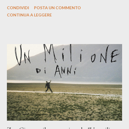
la prima si cimenta con un album di inediti e ci arriva ad un'età
CONDIVIDI
POSTA UN COMMENTO
indubbiamente matura e consapevole oltre che con ottimi
CONTINUA A LEGGERE
compagni di avventura: Francesco Moneti (violino), Bob
Mangione (armonica), Michele Mingrone (chitarra), Lele Fontana
(piano e hammond), Elisa Barducci e Claudia Moretti (cori) e con
l'apporto e la voce della cantautrice Silvia Conti. Perdersi.
Dicevamo. Ed è da qui che il nostro inizia questo concept
musicale, con " Che ora è" , raccontando la separazione dalla
moglie, del senso di sconfitta e del caldo afoso che opprime,
giusta condizione di sopraffazione: "Non so che ora è, che giorno
è, di questa estate che...". E' raro fare uscire come singolo una
cover, ma...