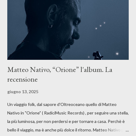
forma di assoluzione, nel vivere e nel suonare, nel trovare respiro
anche quando l’aria sembra farsi più densa. Il brano è anche una
dichiarazione d’intenti: Cico Messina apre il suo nuovo percorso
artistico con una composizi...
Matteo Nativo, “Orione” l'album. La
recensione
giugno 13, 2025
Un viaggio folk, dal sapore d'Oltreoceano quello di Matteo
Nativo in "Orione" ( RadiciMusic Records) , per seguire una stella,
la più luminosa, per non perdersi e per tornare a casa. Perchè è
bello il viaggio, ma è anche più dolce il ritorno. Matteo Nativo per