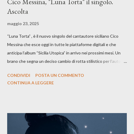
Cico Messina, "Luna Torta" il singolo.
Ascolta
maggio 23, 2025
“Luna Torta” , è il nuovo singolo del cantautore siciliano Cico
Messina che esce oggi in tutte le piattaforme digitali e che
anticipa l’album “Sicilia Utopica” in arrivo nei prossimi mesi. Un
brano che segna un deciso cambio di rotta stilistico per l’autore
siciliano: un groove sospeso tra jazz, funk e canzone d’autore, un
CONDIVIDI
POSTA UN COMMENTO
testo ibrido tra italiano e siciliano, e un’urgenza espressiva che
CONTINUA A LEGGERE
riflette il peso del presente. ASCOLTA IL BRANO SU SPOTIFY
ASCOLTA IL BRANO SU TUTTE LE PIATTAFORME DIGITALI
Il testo di Luna Torta nasce in un momento di blocco creativo, in
un tempo segnato da guerre, disorientamento e tensioni globali.
La canzone racconta la difficoltà di creare, e perfino di esistere,
sotto il peso della realtà. Ma lo fa cercando una via d’uscita, una